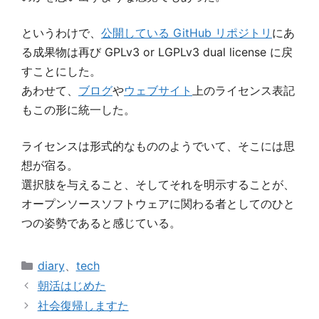
というわけで、
公開している GitHub リポジトリ
にあ
る成果物は再び GPLv3 or LGPLv3 dual license に戻
すことにした。
あわせて、
ブログ
や
ウェブサイト
上のライセンス表記
もこの形に統一した。
ライセンスは形式的なもののようでいて、そこには思
想が宿る。
選択肢を与えること、そしてそれを明示することが、
オープンソースソフトウェアに関わる者としてのひと
つの姿勢であると感じている。
カ
diary
、
tech
テ
朝活はじめた
ゴ
社会復帰しますた
リ