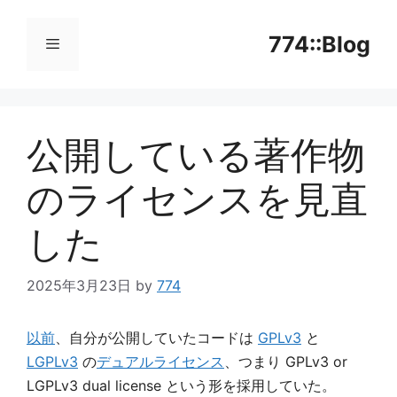
コ
ン
774::Blog
テ
ン
メ
ツ
へ
公開している著作物
ニ
ス
キ
のライセンスを見直
ッ
ュ
プ
した
ー
2025年3月23日
by
774
以前
、自分が公開していたコードは
GPLv3
と
LGPLv3
の
デュアルライセンス
、つまり GPLv3 or
LGPLv3 dual license という形を採用していた。