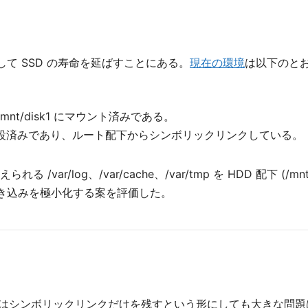
して SSD の寿命を延ばすことにある。
現在の環境
は以下のと
nt/disk1 にマウント済みである。
D 側に移設済みであり、ルート配下からシンボリックリンクしている。
/log、/var/cache、/var/tmp を HDD 配下 (/mnt/
書き込みを極小化する案を評価した。
、ルート上にはシンボリックリンクだけを残すという形にしても大き