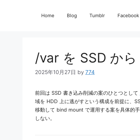
コ
ン
Home
Blog
Tumblr
Facebook
テ
ン
ツ
/var を SSD
へ
ス
2025年10月27日
by
774
キ
ッ
前回は SSD 書き込み削減の案のひとつとして
プ
域を HDD 上に逃がすという構成を前提に、SSD の
移動して bind mount で運用する案
しない。