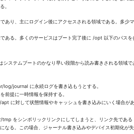
る。
クトリであり、主にログイン後にアクセスされる領域である。多少
納先である。多くのサービスはブート完了後に /opt 以下のパ
ar 以下はシステムブートのかなり早い段階から読み書きされる領
/var/log/journal に永続ログを書き込もうとする。
tmp を前提に一時情報を保持する。
/var/cache/apt に対して状態情報やキャッシュを書き込みにいく場合
/cache, /var/tmp をシンボリックリンクにしてしまうと、リン
なる。この場合、ジャーナル書き込みやデバイス初期化が失敗し、