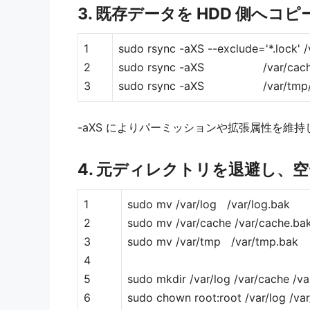
3. 既存データを HDD 側へコ
1
sudo rsync -aXS --exclude='*.lock' /
2
sudo rsync -aXS /var/cache/ /
3
sudo rsync -aXS /var/tmp/ /m
-aXS によりパーミッションや拡張属性を維持
4. 元ディレクトリを退避し、
1
sudo mv /var/log /var/log.bak
2
sudo mv /var/cache /var/cache.ba
3
sudo mv /var/tmp /var/tmp.bak
4
5
sudo mkdir /var/log /var/cache /v
6
sudo chown root:root /var/log /va