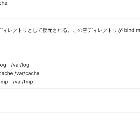
che
ar/tmp は空のディレクトリとして復元される。この空ディレクトリが bi
log /var/log
cache /var/cache
/tmp /var/tmp