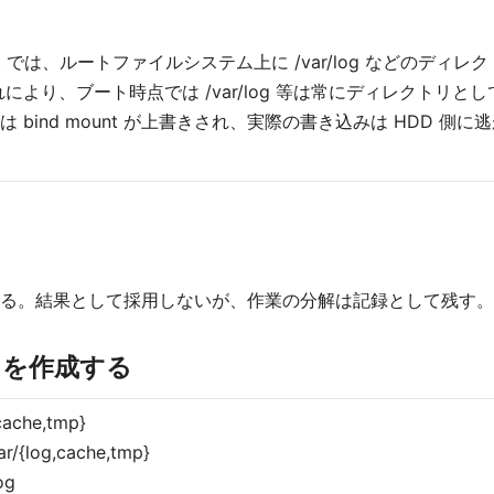
 mount では、ルートファイルシステム上に /var/log など
差し替える。これにより、ブート時点では /var/log 等は常にディ
bind mount が上書きされ、実際の書き込みは HDD 側
る。結果として採用しないが、作業の分解は記録として残す。
トリを作成する
cache,tmp}
ar/{log,cache,tmp}
og