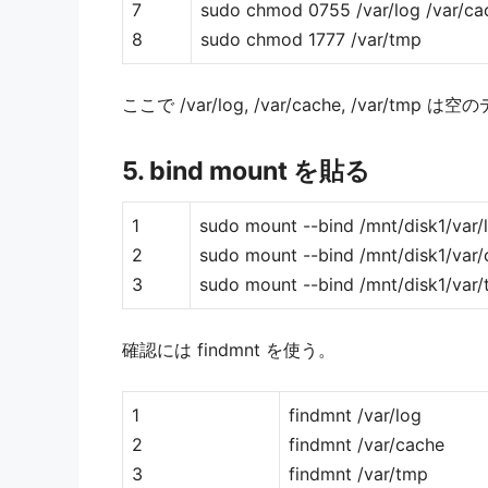
7
sudo chmod 0755 /var/log /var/ca
8
sudo chmod 1777 /var/tmp
ここで /var/log, /var/cache, /v
5. bind mount を貼る
1
sudo mount --bind /mnt/disk1/var/
2
sudo mount --bind /mnt/disk1/var/
3
sudo mount --bind /mnt/disk1/var
確認には findmnt を使う。
1
findmnt /var/log
2
findmnt /var/cache
3
findmnt /var/tmp