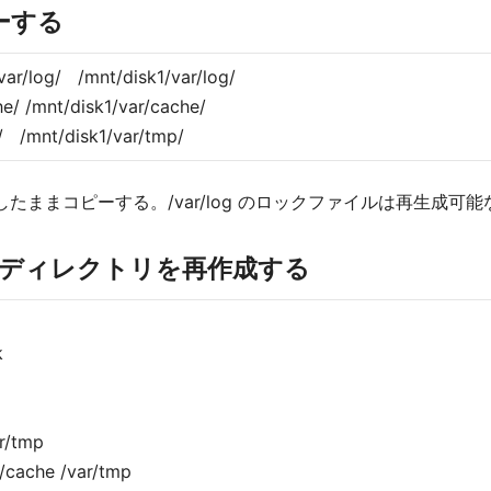
ピーする
var/log/ /mnt/disk1/var/log/
mnt/disk1/var/cache/
nt/disk1/var/tmp/
したままコピーする。/var/log のロックファイルは再生成可
空ディレクトリを再作成する
k
ar/tmp
r/cache /var/tmp