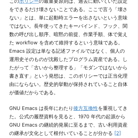
この
ポリシー
の最重要原則は、過去に動いていた設定
をできるだけ壊さないことである。ここで言う「壊さ
ない」とは、単に起動時エラーを出さないという意味
ではない。長年使ってきたキーバインド、フック、関
数の呼び出し順序、暗黙の前提、作業手順、体で覚え
た workflow を含めて維持するという意味である。
Emacs 設定は単なる記述ファイルではなく、個人の
運用史そのものが沈殿したプログラム資産である。し
たがって「古いから整理する」「モダンではないから
書き直す」という発想は、このポリシーでは正当化理
由にならない。歴史的挙動が保持されていること自体
が価値だからである。
GNU Emacs は長年にわたり
後方互換性
を重視してき
た。公式の履歴資料を見ると、1970 年代の起源から
GNU Emacs の継続的発展に至るまで、古い利用資産
の継承が文化として根付いていることが分かる
[2]