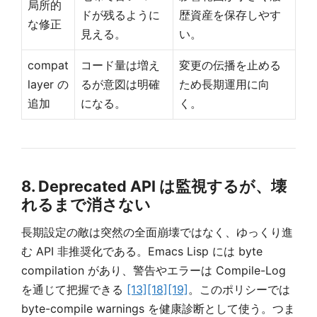
局所的
ドが残るように
歴資産を保存しやす
な修正
見える。
い。
compat
コード量は増え
変更の伝播を止める
layer の
るが意図は明確
ため長期運用に向
追加
になる。
く。
8. Deprecated API は監視するが、壊
れるまで消さない
長期設定の敵は突然の全面崩壊ではなく、ゆっくり進
む API 非推奨化である。Emacs Lisp には byte
compilation があり、警告やエラーは Compile-Log
を通じて把握できる
[13]
[18]
[19]
。このポリシーでは
byte-compile warnings を健康診断として使う。つま