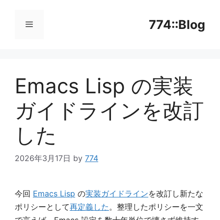
コ
ン
774::Blog
テ
ン
メ
ツ
へ
Emacs Lisp の実装
ニ
ス
キ
ガイドラインを改訂
ッ
ュ
プ
した
ー
2026年3月17日
by
774
今回
Emacs Lisp
の
実装ガイドライン
を改訂し新たな
ポリシーとして
再定義した
。整理したポリシーを一文
で言えば、Emacs 設定を数十年単位で壊さず維持す