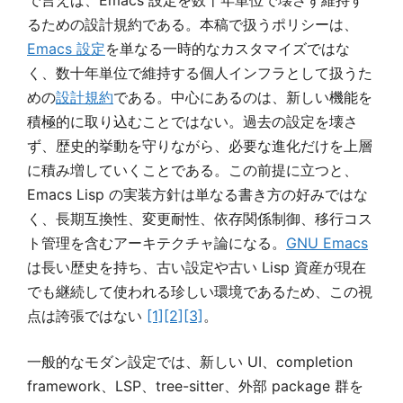
るための設計規約である。本稿で扱うポリシーは、
Emacs 設定
を単なる一時的なカスタマイズではな
く、数十年単位で維持する個人インフラとして扱うた
めの
設計規約
である。中心にあるのは、新しい機能を
積極的に取り込むことではない。過去の設定を壊さ
ず、歴史的挙動を守りながら、必要な進化だけを上層
に積み増していくことである。この前提に立つと、
Emacs Lisp の実装方針は単なる書き方の好みではな
く、長期互換性、変更耐性、依存関係制御、移行コス
ト管理を含むアーキテクチャ論になる。
GNU Emacs
は長い歴史を持ち、古い設定や古い Lisp 資産が現在
でも継続して使われる珍しい環境であるため、この視
点は誇張ではない
[1]
[2]
[3]
。
一般的なモダン設定では、新しい UI、completion
framework、LSP、tree-sitter、外部 package 群を