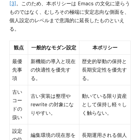
[3]
。このため、本ポリシーは Emacs の文化に逆らう
ものではなく、むしろその極端に安定志向な側面を、
個人設定のレベルまで意識的に延長したものといえ
る。
観点
一般的なモダン設定
本ポリシー
最優
新機能の導入と現在
歴史的挙動の保持と
先事
の快適性を優先す
長期安定性を優先す
項
る。
る。
古い
古い実装は整理や
動いている限り資産
コー
rewrite の対象にな
として保持し軽々し
ドの
りやすい。
く触らない。
扱い
設定
編集環境の現在形を
長期運用される個人
の位