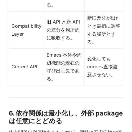
る。
新旧差分が出た
旧 API と新 API
Compatibility
とき最初に調整
の差分を局所的
Layer
する場所とす
に吸収する。
る。
Emacs 本体や周
変化しても
辺機能の現在の
Current API
core へ直接波
呼び出し先であ
及させない。
る。
6. 依存関係は最小化し、外部 package
は任意にとどめる