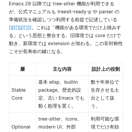
Emacs 29 以降では tree-sitter 機能が利用できる
が、公式マニュアルも treesit-ready-p や parser の
準備状況を確認しつつ利用する前提で記述している
[9]
[10]
[11]
。これは「機能がある環境でだけ上積みす
る」という思想と整合する。旧環境では core だけで
動き、新環境では extension が加わる。この非対称性
こそが長寿命の鍵になる。
層
主な内容
設計上の役割
基本 elisp、builtin
数十年単位で
Stable
package、歴史的設
生存させる土
Core
定、古い Emacs でも
台として扱
動く処理を置く。
う。
tree-sitter、icons、
利用可能な環
Optional
modern UI、外部
境でだけ有効