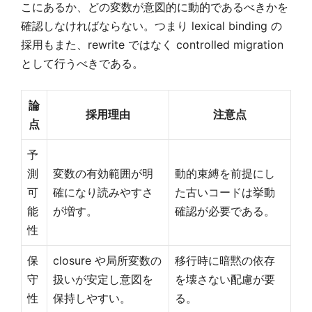
こにあるか、どの変数が意図的に動的であるべきかを
確認しなければならない。つまり lexical binding の
採用もまた、rewrite ではなく controlled migration
として行うべきである。
論
採用理由
注意点
点
予
測
変数の有効範囲が明
動的束縛を前提にし
可
確になり読みやすさ
た古いコードは挙動
能
が増す。
確認が必要である。
性
保
closure や局所変数の
移行時に暗黙の依存
守
扱いが安定し意図を
を壊さない配慮が要
性
保持しやすい。
る。