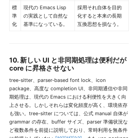
標
現代の Emacs Lisp
採用それ自体を目的
準
の実践として自然な
化すると本来の長期
化
基準になっている。
互換思想を損なう。
10. 新しい UI と非同期処理は便利だが
core に昇格させない
tree-sitter、parser-based font lock、icon
package、高度な completion UI、非同期通信や非同
期処理は、現代の Emacs における利便性を大きく向
上させる。しかしそれらは変化頻度が高く、環境依存
も強い。tree-sitter については、公式 manual 自体が
grammar の存在、buffer サイズ、parser 準備状況な
ど複数条件を前提に説明しており、常時利用を無条件