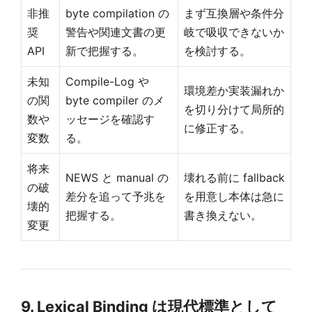
非推
byte compilation の
まず互換層や条件分
奨
警告や関連文書の更
岐で吸収できないか
API
新で把握する。
を検討する。
未知
Compile-Log や
環境差か実装漏れか
の関
byte compiler のメ
を切り分けて局所的
数や
ッセージを確認す
に修正する。
変数
る。
将来
NEWS と manual の
壊れる前に fallback
の破
差分を追って予兆を
を用意し本体は急に
壊的
把握する。
書き換えない。
変更
9. Lexical Binding は現代標準として