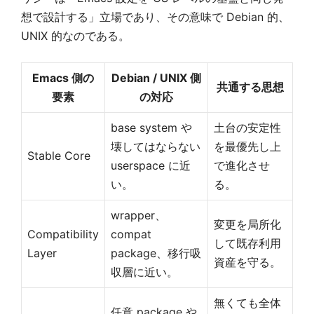
想で設計する」立場であり、その意味で Debian 的、
UNIX 的なのである。
Emacs 側の
Debian / UNIX 側
共通する思想
要素
の対応
base system や
土台の安定性
壊してはならない
を最優先し上
Stable Core
userspace に近
で進化させ
い。
る。
wrapper、
変更を局所化
Compatibility
compat
して既存利用
Layer
package、移行吸
資産を守る。
収層に近い。
無くても全体
任意 package や