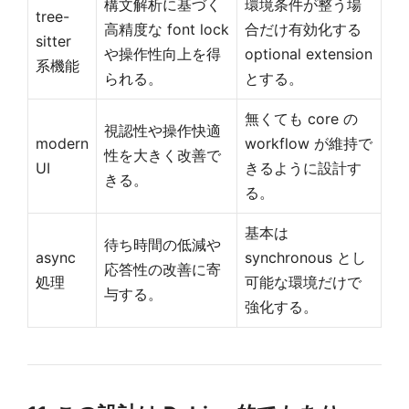
構文解析に基づく
環境条件が整う場
tree-
高精度な font lock
合だけ有効化する
sitter
や操作性向上を得
optional extension
系機能
られる。
とする。
無くても core の
視認性や操作快適
modern
workflow が維持で
性を大きく改善で
UI
きるように設計す
きる。
る。
基本は
待ち時間の低減や
async
synchronous とし
応答性の改善に寄
処理
可能な環境だけで
与する。
強化する。