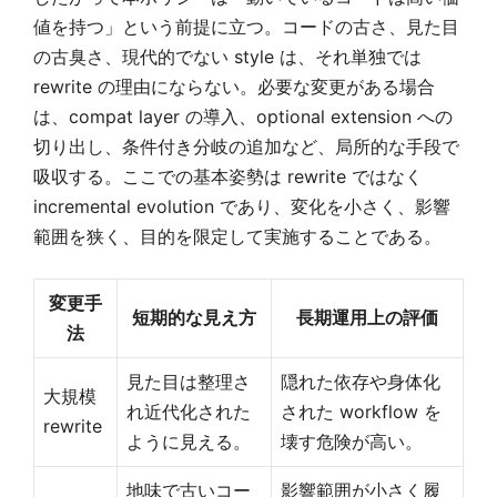
値を持つ」という前提に立つ。コードの古さ、見た目
の古臭さ、現代的でない style は、それ単独では
rewrite の理由にならない。必要な変更がある場合
は、compat layer の導入、optional extension への
切り出し、条件付き分岐の追加など、局所的な手段で
吸収する。ここでの基本姿勢は rewrite ではなく
incremental evolution であり、変化を小さく、影響
範囲を狭く、目的を限定して実施することである。
変更手
短期的な見え方
長期運用上の評価
法
見た目は整理さ
隠れた依存や身体化
大規模
れ近代化された
された workflow を
rewrite
ように見える。
壊す危険が高い。
地味で古いコー
影響範囲が小さく履