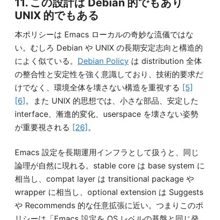
11. この設計は Debian 的でもあり
UNIX 的でもある
本ポリシーは Emacs ローカルの奇妙な流儀ではな
い。むしろ Debian や UNIX の長期安定志向と構造的
によく似ている。
Debian Policy
は distribution 全体
の整合性と安定性を強く意識しており、技術的要求だ
けでなく、環境全体を壊さない構造を重視する
[5]
[6]
。また UNIX 的思想では、小さな部品、安定した
interface、漸進的変化、userspace を壊さない姿勢
が重要視される
[26]
。
Emacs 設定を長期運用インフラとして扱うと、同じ
論理が自然に現れる。stable core は base system に
相当し、compat layer は transitional package や
wrapper に相当し、optional extension は Suggests
や Recommends 的な任意拡張に近い。つまりこのポ
リシーは「Emacs 設定を OS レベルの基盤と同じ発