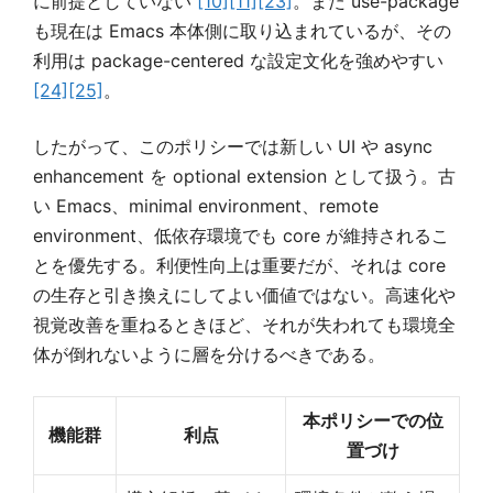
に前提としていない
[10]
[11]
[23]
。また use-package
も現在は Emacs 本体側に取り込まれているが、その
利用は package-centered な設定文化を強めやすい
[24]
[25]
。
したがって、このポリシーでは新しい UI や async
enhancement を optional extension として扱う。古
い Emacs、minimal environment、remote
environment、低依存環境でも core が維持されるこ
とを優先する。利便性向上は重要だが、それは core
の生存と引き換えにしてよい価値ではない。高速化や
視覚改善を重ねるときほど、それが失われても環境全
体が倒れないように層を分けるべきである。
本ポリシーでの位
機能群
利点
置づけ