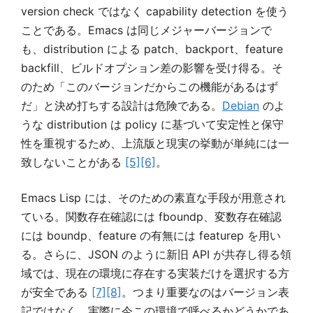
version check ではなく capability detection を使う
ことである。Emacs は同じメジャーバージョンで
も、distribution による patch、backport、feature
backfill、ビルドオプション差の影響を受け得る。そ
のため「このバージョンだからこの機能があるはず
だ」と決め打ちする設計は危険である。
Debian
のよ
うな distribution は policy に基づいて安定性と保守
性を重視するため、上流版と現実の挙動が単純には一
致しないことがある
[5]
[6]
。
Emacs Lisp には、そのための素直な手段が用意され
ている。関数存在確認には fboundp、変数存在確認
には boundp、feature の有無には featurep を用い
る。さらに、JSON のように新旧 API が共存し得る領
域では、現在の環境に存在する実装だけを選択する方
が安全である
[7]
[8]
。つまり重要なのはバージョン表
記ではなく、実際に今この環境で呼べるかどうかであ