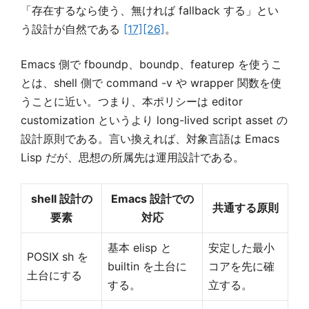
「存在するなら使う、無ければ fallback する」とい
う設計が自然である
[17]
[26]
。
Emacs 側で fboundp、boundp、featurep を使うこ
とは、shell 側で command -v や wrapper 関数を使
うことに近い。つまり、本ポリシーは editor
customization というより long-lived script asset の
設計原則である。言い換えれば、対象言語は Emacs
Lisp だが、思想の所属先は運用設計である。
shell 設計の
Emacs 設計での
共通する原則
要素
対応
基本 elisp と
安定した最小
POSIX sh を
builtin を土台に
コアを先に確
土台にする
する。
立する。