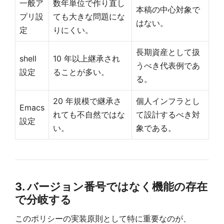
一般ア
数年単位で作り直し
本稿の中心対象で
プリ設
ても大きな問題にな
はない。
定
りにくい。
長期資産として扱
shell
10 年以上継承され
うべき代表例であ
設定
ることが多い。
る。
20 年規模で継承さ
個人インフラとし
Emacs
れても不自然ではな
て設計するべき対
設定
い。
象である。
3. バージョン番号ではなく機能の存在
で分岐する
このポリシーの実装原則として特に重要なのが、