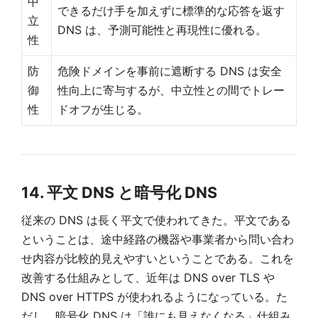
中
できるだけ手を加えずに標準的な応答を返す
立
DNS は、予測可能性と再現性に優れる。
性
防
危険ドメインを事前に遮断する DNS は安全
御
性向上に寄与するが、中立性との間でトレー
性
ドオフが生じる。
14. 平文 DNS と暗号化 DNS
従来の DNS は長く平文で使われてきた。平文である
ということは、途中経路の機器や事業者から問い合わ
せ内容が比較的見えやすいということである。これを
改善する仕組みとして、近年は DNS over TLS や
DNS over HTTPS が使われるようになっている。た
だし、暗号化 DNS は「誰にも見えなくなる」仕組み