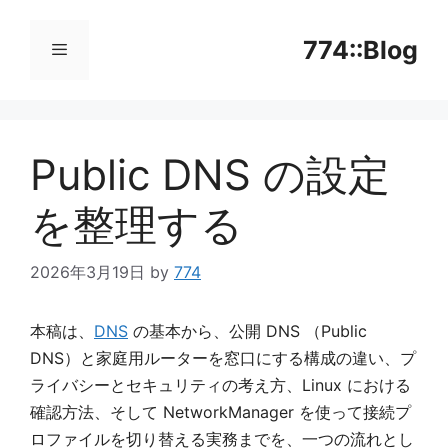
コ
ン
774::Blog
テ
ン
メ
ツ
へ
Public DNS の設定
ニ
ス
キ
を整理する
ッ
ュ
プ
2026年3月19日
by
774
ー
本稿は、
DNS
の基本から、公開 DNS （Public
DNS）と家庭用ルーターを窓口にする構成の違い、プ
ライバシーとセキュリティの考え方、Linux における
確認方法、そして NetworkManager を使って接続プ
ロファイルを切り替える実務までを、一つの流れとし