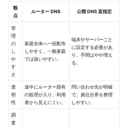
観
ルーター DNS
公開 DNS 直指定
点
管
理
端末やサーバーごと
の
家庭全体へ一括配布
に設定する必要があ
し
しやすく、一般家庭
り、手間はやや増え
や
では扱いやすい。
る。
す
さ
透
途中にルーター固有
問い合わせ先が明確
明
の処理が入り、利用
で、責任分界を整理
性
者から見えにくい。
しやすい。
調
査