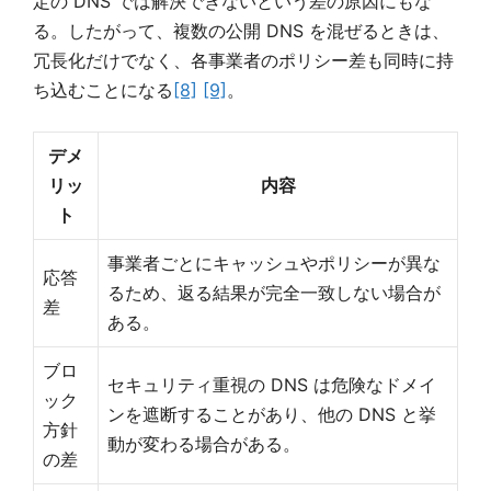
定の DNS では解決できないという差の原因にもな
る。したがって、複数の公開 DNS を混ぜるときは、
冗長化だけでなく、各事業者のポリシー差も同時に持
ち込むことになる
[8]
[9]
。
デメ
リッ
内容
ト
事業者ごとにキャッシュやポリシーが異な
応答
るため、返る結果が完全一致しない場合が
差
ある。
ブロ
セキュリティ重視の DNS は危険なドメイ
ック
ンを遮断することがあり、他の DNS と挙
方針
動が変わる場合がある。
の差