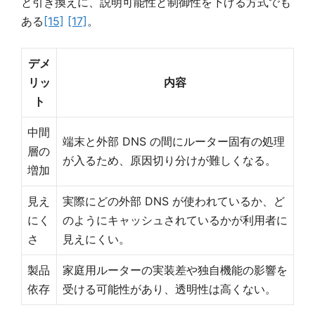
と引き換えに、説明可能性と制御性を下げる方式でも
ある
[15]
[17]
。
デメ
リッ
内容
ト
中間
端末と外部 DNS の間にルーター固有の処理
層の
が入るため、原因切り分けが難しくなる。
増加
見え
実際にどの外部 DNS が使われているか、ど
にく
のようにキャッシュされているかが利用者に
さ
見えにくい。
製品
家庭用ルーターの実装差や独自機能の影響を
依存
受ける可能性があり、透明性は高くない。