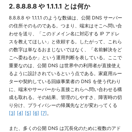
2. 8.8.8.8 や 1.1.1.1 とは何か
8.8.8.8 や 1.1.1.1 のような数値は、公開 DNS サーバー
の住所そのものである。つまり、端末はそこへ問い合
わせを送り、「このドメイン名に対応する IP アドレ
スを教えてほしい」と依頼する。したがって、これら
の数字は単なるおまじないではなく、「名前解決をど
こへ委ねるか」という運用判断を表している。ここで
重要なのは、公開 DNS は世界中の利用者が直接使え
るように設計されているという点である。家庭用ルー
ターや契約している回線事業者の DNS を使う代わり
に、端末やサーバーから直接これらへ問い合わせる構
成も取れる。その結果、管理のしやすさ、障害時の切
り分け、プライバシーの帰属先などが変わってくる
[3]
[4]
[5]
[6]
[7]
。
また、多くの公開 DNS は冗長化のために複数のアド