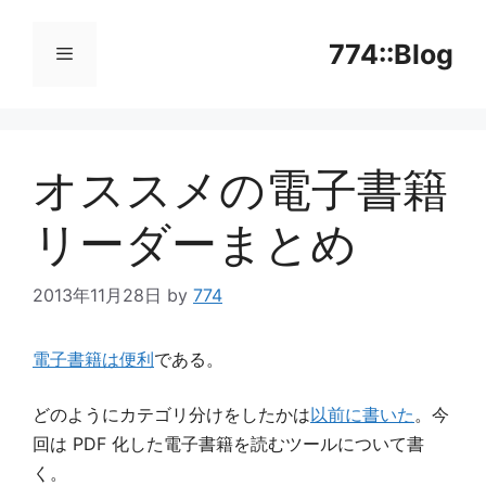
コ
ン
774::Blog
テ
ン
メ
ツ
へ
オススメの電子書籍
ニ
ス
キ
リーダーまとめ
ッ
ュ
プ
2013年11月28日
by
774
ー
電子書籍は便利
である。
どのようにカテゴリ分けをしたかは
以前に書いた
。今
回は PDF 化した電子書籍を読むツールについて書
く。