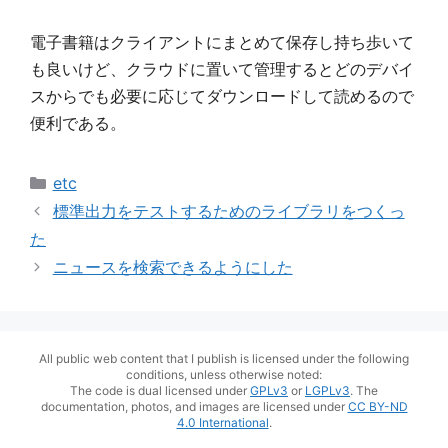
電子書籍はクライアントにまとめて保存し持ち歩いて
も良いけど、クラウドに置いて管理するとどのデバイ
スからでも必要に応じてダウンロードして読めるので
便利である。
カ
etc
テ
標準出力をテストするためのライブラリをつくっ
ゴ
た
リ
ニュースを検索できるようにした
ー
All public web content that I publish is licensed under the following
conditions, unless otherwise noted:
The code is dual licensed under
GPLv3
or
LGPLv3
. The
documentation, photos, and images are licensed under
CC BY-ND
4.0 International
.