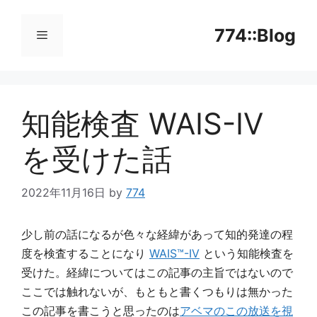
コ
ン
774::Blog
テ
ン
メ
ツ
へ
知能検査 WAIS-IV
ニ
ス
キ
を受けた話
ッ
ュ
プ
2022年11月16日
by
774
ー
少し前の話になるが色々な経緯があって知的発達の程
度を検査することになり
WAIS™-IV
という知能検査を
受けた。経緯についてはこの記事の主旨ではないので
ここでは触れないが、もともと書くつもりは無かった
この記事を書こうと思ったのは
アベマのこの放送を視