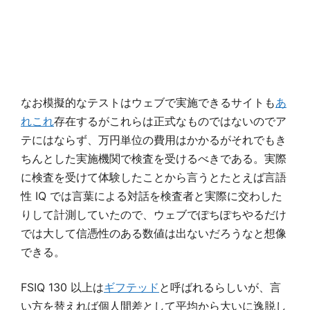
なお模擬的なテストはウェブで実施できるサイトも
あ
れ
これ
存在するがこれらは正式なものではないのでア
テにはならず、万円単位の費用はかかるがそれでもき
ちんとした実施機関で検査を受けるべきである。実際
に検査を受けて体験したことから言うとたとえば言語
性 IQ では言葉による対話を検査者と実際に交わした
りして計測していたので、ウェブでぽちぽちやるだけ
では大して信憑性のある数値は出ないだろうなと想像
できる。
FSIQ 130 以上は
ギフテッド
と呼ばれるらしいが、言
い方を替えれば個人間差として平均から大いに逸脱し