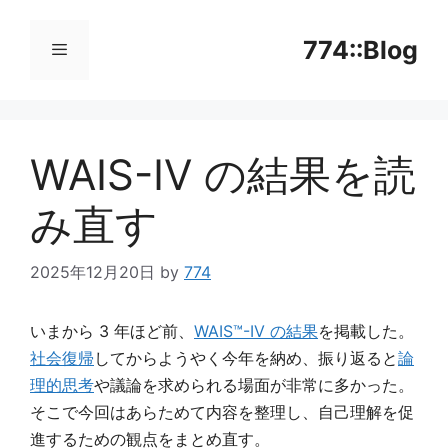
コ
ン
774::Blog
テ
ン
メ
ツ
へ
WAIS-IV の結果を読
ニ
ス
キ
み直す
ッ
ュ
プ
2025年12月20日
by
774
ー
いまから 3 年ほど前、
WAIS™-IV の結果
を掲載した。
社会復帰
してからようやく今年を納め、振り返ると
論
理的思考
や議論を求められる場面が非常に多かった。
そこで今回はあらためて内容を整理し、自己理解を促
進するための観点をまとめ直す。