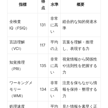
得
指標
水準
概要
点
非常
全検査
総合的な知的発達水
131
に高
IQ（FSIQ）
準
い
言語理解
平均
言葉を理解・推理
117
（VCI）
の上
し、表現する力
非常
視覚情報から関係性
知覚推理
135
に高
や法則性を把握する
（PRI）
い
力
ワーキングメ
非常
注意を保ちながら情
モリー
134
に高
報を保持・整理する
（WMI）
い
力
処理速度
平均
見た情報を素早く正