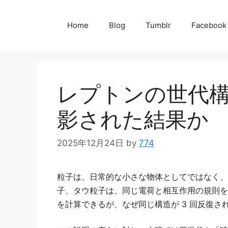
コ
ン
Home
Blog
Tumblr
Facebook
テ
ン
ツ
レプトンの世代
へ
ス
影された結果か
キ
2025年12月24日
by
774
ッ
プ
粒子は、日常的な小さな物体としてではなく、
子、タウ粒子は、同じ電荷と相互作用の規則を
を計算できるが、なぜ同じ構造が 3 回反復さ