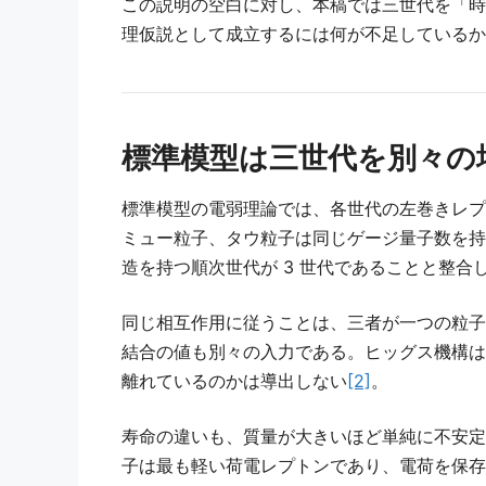
この説明の空白に対し、本稿では三世代を「時
理仮説として成立するには何が不足しているか
標準模型は三世代を別々の
標準模型の電弱理論では、各世代の左巻きレプ
ミュー粒子、タウ粒子は同じゲージ量子数を持
造を持つ順次世代が 3 世代であることと整合
同じ相互作用に従うことは、三者が一つの粒子
結合の値も別々の入力である。ヒッグス機構は
離れているのかは導出しない
[2]
。
寿命の違いも、質量が大きいほど単純に不安定
子は最も軽い荷電レプトンであり、電荷を保存