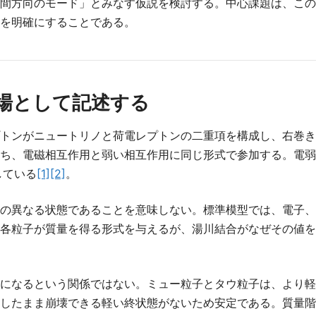
間方向のモード」とみなす仮説を検討する。中心課題は、この
を明確にすることである。
場として記述する
トンがニュートリノと荷電レプトンの二重項を構成し、右巻き
ち、電磁相互作用と弱い相互作用に同じ形式で参加する。電弱
している
[1]
[2]
。
の異なる状態であることを意味しない。標準模型では、電子、
各粒子が質量を得る形式を与えるが、湯川結合がなぜその値を
になるという関係ではない。ミュー粒子とタウ粒子は、より軽
したまま崩壊できる軽い終状態がないため安定である。質量階