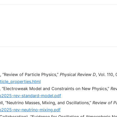
）
, “Review of Particle Physics,”
Physical Review D
, Vol. 110
ticle_properties.html
ler, “Electroweak Model and Constraints on New Physics,”
Rev
pp2025-rev-standard-model.pdf
l, “Neutrino Masses, Mixing, and Oscillations,”
Review of P
pp2025-rev-neutrino-mixing.pdf
Collaboration), “Evidence for Oscillation of Atmospheric Ne