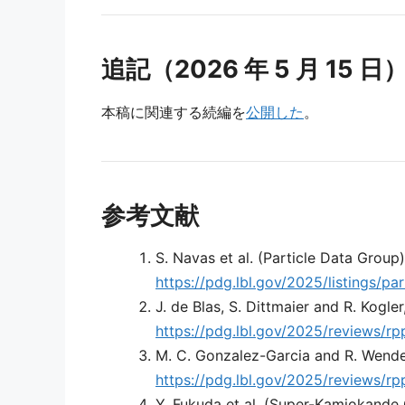
追記（2026 年 5 月 15 日
本稿に関連する続編を
公開した
。
参考文献
S. Navas et al. (Particle Data Group)
https://pdg.lbl.gov/2025/listings/par
J. de Blas, S. Dittmaier and R. Kog
https://pdg.lbl.gov/2025/reviews/r
M. C. Gonzalez-Garcia and R. Wendel
https://pdg.lbl.gov/2025/reviews/r
Y. Fukuda et al. (Super-Kamiokande 