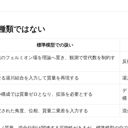
種類ではない
標準模型での扱い
 組のフェルミオン場を理論へ置き、観測で世代数を制約す
反
なる湯川結合を入力して質量を再現する
湯
デ
小構成では質量ゼロとなり、拡張を必要とする
構
定された角度、位相、質量二乗差を入力する
混
ノ質量、混合行列は関連する可能性があるが、標準模型の中で