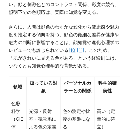
い。顔と刺激色とのコントラスト関係、彩度の競合、
照明下での色順応は、実際に知覚を変える。
さらに、人間は顔色のわずかな変化から健康感や魅力
度を推定する傾向を持つ。顔色の微細な差異が健康や
魅力の判断に影響することは、顔知覚や進化心理学の
レビューでも論じられている
[10]
[11]
。このため、
「肌がきれいに見える色がある」という経験則には、
少なくとも知覚心理学的な背景がある。
扱っている対
パーソナルカ
科学的確
領域
象
ラーとの関係
実性
色彩
科学
光源・反射
色の測定や比
高い（定
（CIE
率・視覚系に
較の基盤にな
量的に確
体
よる色の定義
る
立）