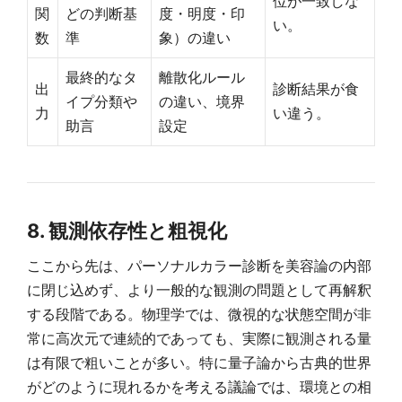
位が一致しな
関
どの判断基
度・明度・印
い。
数
準
象）の違い
最終的なタ
離散化ルール
出
診断結果が食
イプ分類や
の違い、境界
力
い違う。
助言
設定
8. 観測依存性と粗視化
ここから先は、パーソナルカラー診断を美容論の内部
に閉じ込めず、より一般的な観測の問題として再解釈
する段階である。物理学では、微視的な状態空間が非
常に高次元で連続的であっても、実際に観測される量
は有限で粗いことが多い。特に量子論から古典的世界
がどのように現れるかを考える議論では、環境との相