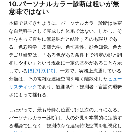
10. パーソナルカラー診断は粗いが無
意味ではない
本稿で見てきたように、パーソナルカラー診断は厳密
な自然科学として完成した体系ではない。しかし、そ
れをもって直ちに無意味だと結論するのも誤りであ
る。色彩科学、皮膚光学、色恒常性、顔色知覚、色カ
テゴリ研究は、「ある色がある条件下で特定の顔と調
和しやすい」という現象に一定の基盤があることを示
している
[6]
[7]
[9]
[10]
。一方で、実務上流通している
分類は、その複雑な連続空間を粗く離散化した
ヒュー
リスティック
であり、観測条件・観測者・言語の曖昧
さによって揺れる。
したがって、最も冷静な位置づけは次のようになる。
パーソナルカラー診断は、人の外見を本質的に定義す
る理論ではなく、観測依存な連続特徴空間を粗視化し