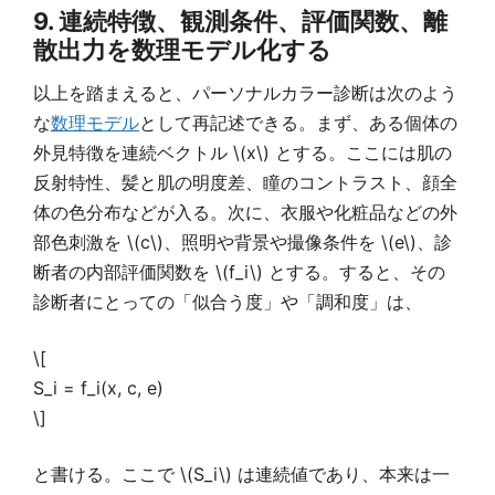
9. 連続特徴、観測条件、評価関数、離
散出力を数理モデル化する
以上を踏まえると、パーソナルカラー診断は次のよう
な
数理モデル
として再記述できる。まず、ある個体の
外見特徴を連続ベクトル \(x\) とする。ここには肌の
反射特性、髪と肌の明度差、瞳のコントラスト、顔全
体の色分布などが入る。次に、衣服や化粧品などの外
部色刺激を \(c\)、照明や背景や撮像条件を \(e\)、診
断者の内部評価関数を \(f_i\) とする。すると、その
診断者にとっての「似合う度」や「調和度」は、
\[
S_i = f_i(x, c, e)
\]
と書ける。ここで \(S_i\) は連続値であり、本来は一