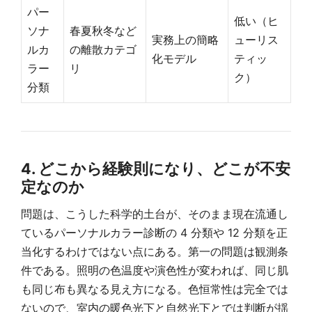
パー
低い（ヒ
ソナ
春夏秋冬など
実務上の簡略
ューリス
ルカ
の離散カテゴ
化モデル
ティッ
ラー
リ
ク）
分類
4. どこから経験則になり、どこが不安
定なのか
問題は、こうした科学的土台が、そのまま現在流通し
ているパーソナルカラー診断の 4 分類や 12 分類を正
当化するわけではない点にある。第一の問題は観測条
件である。照明の色温度や演色性が変われば、同じ肌
も同じ布も異なる見え方になる。色恒常性は完全では
ないので、室内の暖色光下と自然光下とでは判断が揺