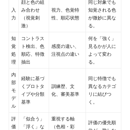
顔と色の組
同じ対象でも
入
み合わせ
視力、色覚特
知覚される色
力
（視覚刺
性、順応状態
が微妙に異な
激）
る。
知
コントラス
何を「強く」
覚
ト検出、色
感度の違い、
見るかが人に
処
順応、特徴
注視点の違い
よって変わ
理
抽出
る。
内
経験に基づ
同じ特徴でも
部
くプロトタ
訓練歴、文
異なるカテゴ
モ
イプや分類
化、審美基準
リに結びつ
デ
基準
く。
ル
評
「似合う」
重視する軸
評価の優先順
価
「浮く」な
（色相・彩