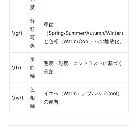
度
分
季節
類
\(g\)
（Spring/Summer/Autumn/Winter）
写
と色相（Warm/Cool）への離散化。
像
季
明度・彩度・コントラストに基づく
\(t\)
節
分類。
軸
色
イエベ（Warm）／ブルベ（Cool）
\(w\)
相
の傾向。
軸