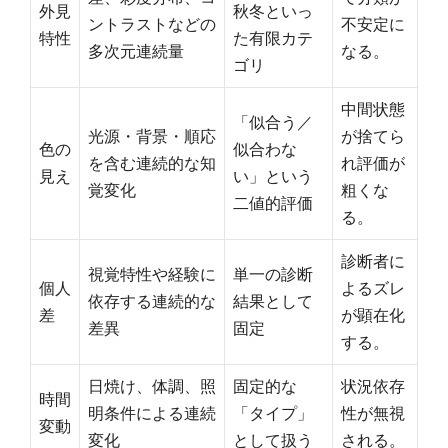
外見
秋冬といっ
ントラストなどの
不安定に
特性
た有限カテ
多次元連続量
なる。
ゴリ
中間状態
「似合う／
光源・背景・順応
が捨てら
色の
似合わな
を含む連続的な知
れ評価が
見え
い」という
覚変化
粗くな
二値的評価
る。
診断者に
視覚特性や経験に
単一の診断
個人
よるズレ
依存する連続的な
結果として
差
が顕在化
差異
固定
する。
日焼け、体調、照
固定的な
状況依存
時間
明条件による連続
「タイプ」
性が無視
変動
変化
として扱う
される。