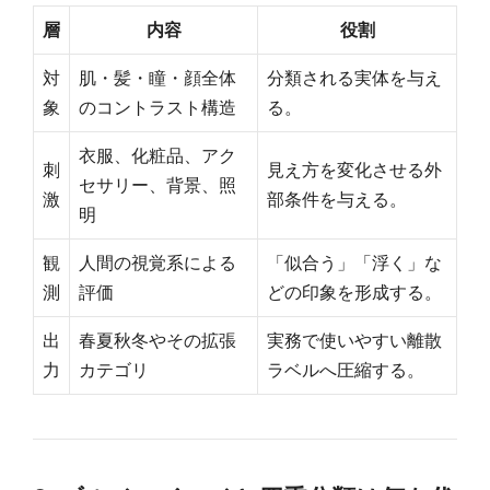
層
内容
役割
対
肌・髪・瞳・顔全体
分類される実体を与え
象
のコントラスト構造
る。
衣服、化粧品、アク
刺
見え方を変化させる外
セサリー、背景、照
激
部条件を与える。
明
観
人間の視覚系による
「似合う」「浮く」な
測
評価
どの印象を形成する。
出
春夏秋冬やその拡張
実務で使いやすい離散
力
カテゴリ
ラベルへ圧縮する。