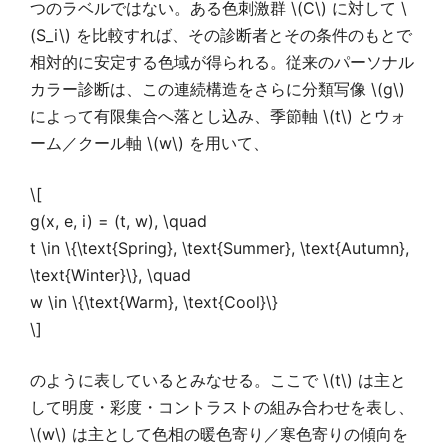
つのラベルではない。ある色刺激群 \(C\) に対して \
(S_i\) を比較すれば、その診断者とその条件のもとで
相対的に安定する色域が得られる。従来のパーソナル
カラー診断は、この連続構造をさらに分類写像 \(g\)
によって有限集合へ落とし込み、季節軸 \(t\) とウォ
ーム／クール軸 \(w\) を用いて、
\[
g(x, e, i) = (t, w), \quad
t \in \{\text{Spring}, \text{Summer}, \text{Autumn},
\text{Winter}\}, \quad
w \in \{\text{Warm}, \text{Cool}\}
\]
のように表しているとみなせる。ここで \(t\) は主と
して明度・彩度・コントラストの組み合わせを表し、
\(w\) は主として色相の暖色寄り／寒色寄りの傾向を