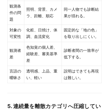
観測条
照明、背景、カメ
同一人物でも診断結
件の問
ラ、距離、順応
果が揺れる。
題
対象の
化粧、日焼け、体
固定的な「地の色」
可変性
調、血流変化
を取り出しにくい。
色知覚の個人差、
観測者
診断者間の一致率が
経験差、審美基準
差
低下する。
差
言語の
透明感、上品、重
説明はできても再現
曖昧さ
い、軽い
は難しい。
5. 連続量を離散カテゴリへ圧縮してい