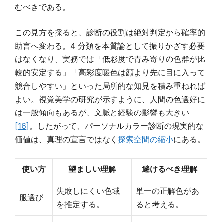
むべきである。
この見方を採ると、診断の役割は絶対判定から確率的
助言へ変わる。4 分類を本質論として振りかざす必要
はなくなり、実務では「低彩度で青み寄りの色群が比
較的安定する」「高彩度暖色は顔より先に目に入って
競合しやすい」といった局所的な知見を積み重ねれば
よい。視覚美学の研究が示すように、人間の色選好に
は一般傾向もあるが、文脈と経験の影響も大きい
[16]
。したがって、パーソナルカラー診断の現実的な
価値は、真理の宣言ではなく
探索空間の縮小
にある。
使い方
望ましい理解
避けるべき理解
失敗しにくい色域
単一の正解色があ
服選び
を推定する。
ると考える。