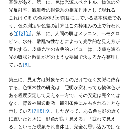
基盤がある。第一に、色は光源スペクトル、物体の分
光反射率、観測者の視覚系の相互作用として現れる。
これは CIE の色彩体系が前提にしている基本構造であ
り、色の測定や色差の計算はこの枠組みの上で行われ
る
[1]
[2]
[5]
。第二に、人間の肌はメラニン、ヘモグロ
ビン、水分、散乱特性などによって光学的な見え方が
変化する。皮膚光学の古典的レビューは、皮膚を通る
光の吸収と散乱がどのような要因で決まるかを整理し
ている
[6]
。
第三に、見え方は対象そのものだけでなく文脈に依存
する。色恒常性の研究は、照明が変わっても物体色が
ある程度安定して見える一方で、その安定は完全では
なく、背景や周辺刺激、観測条件に左右されることを
示している
[7]
[8]
[9]
。したがって、ある色を顔の近く
に置いたときに「顔色が良く見える」「疲れて見え
る」といった現象それ自体は、完全な思い込みではな