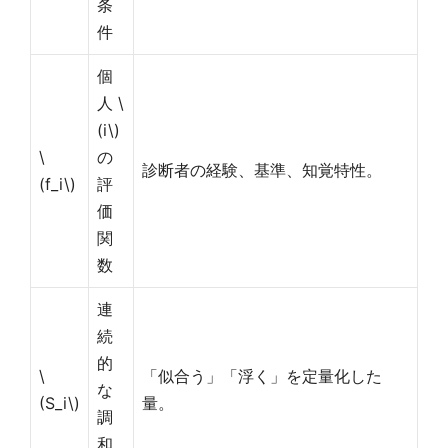
条
件
個
人 \
(i\)
\
の
診断者の経験、基準、知覚特性。
(f_i\)
評
価
関
数
連
続
的
\
「似合う」「浮く」を定量化した
な
(S_i\)
量。
調
和