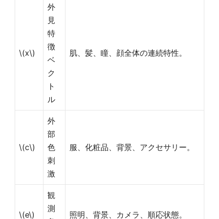
外
見
特
徴
\(x\)
肌、髪、瞳、顔全体の連続特性。
ベ
ク
ト
ル
外
部
\(c\)
色
服、化粧品、背景、アクセサリー。
刺
激
観
測
\(e\)
照明、背景、カメラ、順応状態。