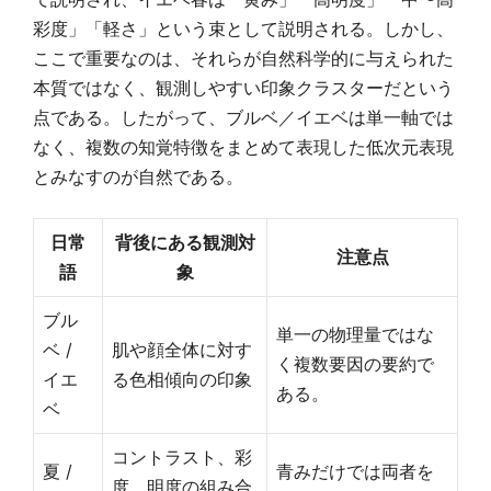
彩度」「軽さ」という束として説明される。しかし、
ここで重要なのは、それらが自然科学的に与えられた
本質ではなく、観測しやすい印象クラスターだという
点である。したがって、ブルベ／イエベは単一軸では
なく、複数の知覚特徴をまとめて表現した低次元表現
とみなすのが自然である。
日常
背後にある観測対
注意点
語
象
ブル
単一の物理量ではな
ベ /
肌や顔全体に対す
く複数要因の要約で
イエ
る色相傾向の印象
ある。
ベ
コントラスト、彩
夏 /
青みだけでは両者を
度、明度の組み合