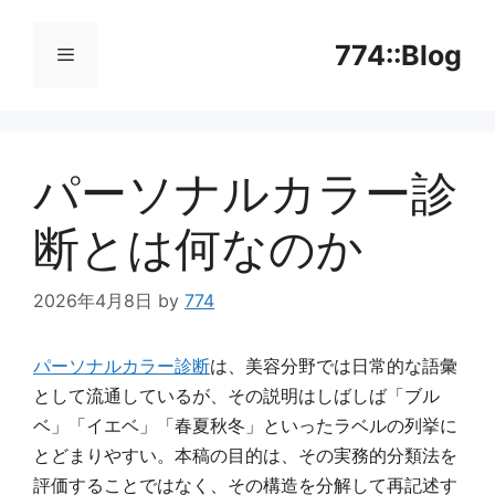
コ
ン
774::Blog
テ
ン
メ
ツ
へ
パーソナルカラー診
ニ
ス
キ
断とは何なのか
ッ
ュ
プ
2026年4月8日
by
774
ー
パーソナルカラー診断
は、美容分野では日常的な語彙
として流通しているが、その説明はしばしば「ブル
ベ」「イエベ」「春夏秋冬」といったラベルの列挙に
とどまりやすい。本稿の目的は、その実務的分類法を
評価することではなく、その構造を分解して再記述す