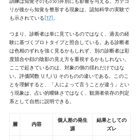
訓練は知覚そのものの弁別にも影響を与える。カテゴ
リが後から知覚を整形する現象は、認知科学の実験で
も示されている
[17]
。
つまり、診断者は単に見ているのではなく、過去の経
験に基づくプロトタイプと照合している。ある診断者
は色相のずれを強く見るかもしれず、別の診断者は彩
度競合や顔の陰影の見え方を重視するかもしれない。
ここで起きているのは、対象の側の揺れだけではな
い。評価関数 \( f_i \) そのものの違いである。このこ
とを理解すると、「人によって言うことが違う」とい
う現象は、占い的曖昧さではなく、観測者依存の判定
系として自然に説明できる。
個人差の発生
結果としての
層
内容
源
ズレ