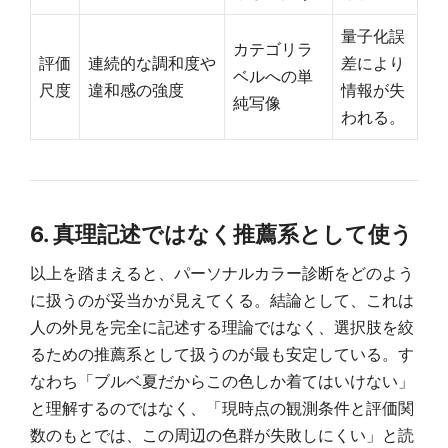
量子化誤
カテゴリラ
評価
連続的な調和度や
差により
ベルへの単
尺度
違和感の強度
情報が失
純写像
われる。
6. 真理記述ではなく推薦系として使う
以上を踏まえると、パーソナルカラー診断をどのよう
に扱うのが妥当かが見えてくる。結論として、これは
人の外見を完全に記述する理論ではなく、選択肢を絞
るための推薦系として扱うのが最も安定している。す
なわち「ブルベ夏だからこの色しか着てはいけない」
と理解するのではなく、「現時点の観測条件と評価関
数のもとでは、この周辺の色群が失敗しにくい」と読