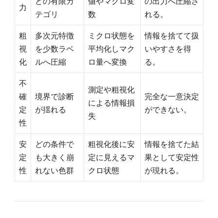
どの有限カ
値やマクロ変
の出力へ圧縮さ
力
テゴリ
数
れる。
粗
多次元特徴
ミクロ状態を
情報を捨てて扱
視
を少数ラベ
平均化しマク
いやすさを得
化
ルへ圧縮
ロ量へ変換
る。
不
測定や粗視化
確
境界で診断
完全な一意決定
による情報損
定
が揺れる
ができない。
失
性
安
どの条件で
粗視化後に安
情報を捨てた結
定
も大きく崩
定に見えるマ
果として安定性
性
れない色群
クロ状態
が現れる。