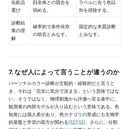
化粧品
顔全体との競合を
ラベルに合う色以
選び
弱める。
外を排除する。
診断結
確率的で条件依存
固定的な本質診断
果の理
の助言とみなす。
とみなす。
解
7. なぜ人によって言うことが違うのか
パーソナルカラー診断が主観的・経験的だと言うと
き、それは「完全に気分で決まる」という意味ではな
い。そうではなく、物理刺激から評価へ至る途中に、
観測者の内部モデルが入り込むという意味である。色
知覚には個人差があり、色カテゴリの形成にも生物学
的基盤と学習の双方が関わる
[12]
[15]
。さらに、分類