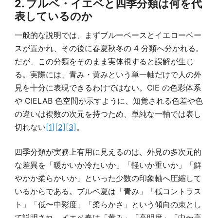
2. ブルベ・イエベと四季分類は何を代
表しているのか
一般的な説明では、まずブルーベースとイエローベー
スが置かれ、その後に春夏秋冬の 4 分類へ分かれる。
だが、この分類をそのまま実体視すると誤解が生じ
る。実際には、青み・黄みという単一軸だけで人の外
見を十分に表現できるわけではない。CIE の色彩体系
や CIELAB 色空間が示すように、知覚される色差や色
の違いは複数の次元を持つため、単純な一軸では表し
切れない
[1]
[2]
[3]
。
四季分類が実務上有用に見えるのは、外見の多次元的
な差異を「暖かいか冷たいか」「軽いか重いか」「鮮
やかか柔らかいか」といった少数の印象軸へ圧縮して
いるからである。ブルベ夏は「青み」「低コントラス
ト」「低〜中彩度」「柔らかさ」という傾向の束とし
て説明され、イエベ春は「黄み」「高明度」「中〜高