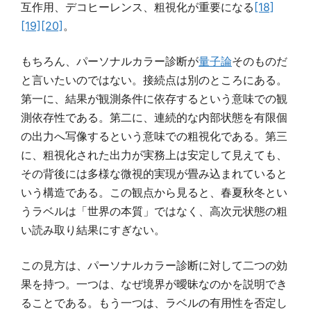
互作用、デコヒーレンス、粗視化が重要になる
[18]
[19]
[20]
。
もちろん、パーソナルカラー診断が
量子論
そのものだ
と言いたいのではない。接続点は別のところにある。
第一に、結果が観測条件に依存するという意味での観
測依存性である。第二に、連続的な内部状態を有限個
の出力へ写像するという意味での粗視化である。第三
に、粗視化された出力が実務上は安定して見えても、
その背後には多様な微視的実現が畳み込まれていると
いう構造である。この観点から見ると、春夏秋冬とい
うラベルは「世界の本質」ではなく、高次元状態の粗
い読み取り結果にすぎない。
この見方は、パーソナルカラー診断に対して二つの効
果を持つ。一つは、なぜ境界が曖昧なのかを説明でき
ることである。もう一つは、ラベルの有用性を否定し