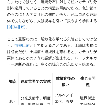
ら」だけではなく、連続分布に対して粗いカテゴリ分
割を適用していることの構造的帰結である。色知覚そ
のものにもカテゴリ化の傾向があり、色は自然な連続
体でありながら、人は境界を引いて扱うよう学習する
[9]
[14]
[15]
。
ここで重要なのは、離散化を単なる欠陥としてではな
く、
情報圧縮
として捉えることである。圧縮は実務に
は必要だが、圧縮前の連続性を忘れると、カテゴリが
実体であるかのような誤解が生まれる。パーソナルカ
ラー診断の混乱は、多くの場合この忘却から始まる。
離散化後の
生じる問
観点
連続世界での実体
扱い
題
ブルベ／イ
分光反射率、明度
境界付近
肌・
エベ、春夏
差、彩度分布、コ
で分類が