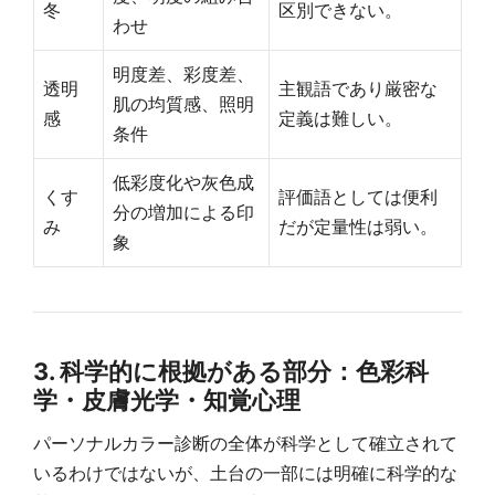
冬
区別できない。
わせ
明度差、彩度差、
透明
主観語であり厳密な
肌の均質感、照明
感
定義は難しい。
条件
低彩度化や灰色成
くす
評価語としては便利
分の増加による印
み
だが定量性は弱い。
象
3. 科学的に根拠がある部分：色彩科
学・皮膚光学・知覚心理
パーソナルカラー診断の全体が科学として確立されて
いるわけではないが、土台の一部には明確に科学的な