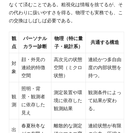
なくて済むことである。粗視化は情報を捨てるが、そ
の代わりに扱いやすさを得る。物理でも実務でも、こ
の交換はしばしば必要である。
観
パーソナル
物理（特に量
共通する構造
点
カラー診断
子・統計系）
顔・外見の
高次元の状態
連続かつ多自由
対
連続的特徴
空間（ミクロ
度の内部状態を
象
空間
状態）
持つ。
照明・背
測定装置や環
観測条件によっ
観
景・観測者
境に依存した
て結果が変わ
測
に依存した
観測結果
る。
見え
春夏秋冬な
離散的な測定
連続状態が有限
出