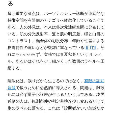
る
最も重要な論点は、パーソナルカラー診断が連続的な
特徴空間を有限個のカテゴリへ離散化していることで
ある。人の外見は、本来は多次元連続空間に分布して
いる。肌の分光反射率、髪と肌の明度差、瞳と白目の
コントラスト、顔全体の彩度分布、年齢や性差による
皮膚特性の違いなどが複雑に重なっている
[6]
[11]
。そ
れにもかかわらず、実務では春夏秋冬という 4 ラベ
ル、あるいはそれを少し細かくした数個のラベルへ圧
縮する。
離散化は、誤りだから生じるのではなく、
有限の認知
資源
で扱うために必然的に導入される。問題は、離散
化には必ず量子化誤差が生じるという点である。境界
近傍の人は、観測条件や判定基準が少し変わるだけで
別のラベルに落ちる。これは「診断者がいい加減だか