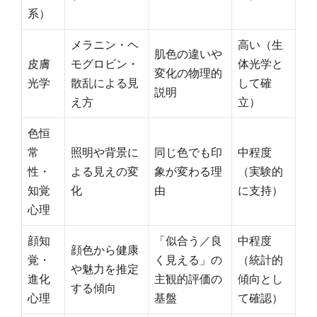
系）
メラニン・ヘ
高い（生
肌色の違いや
皮膚
モグロビン・
体光学と
変化の物理的
光学
散乱による見
して確
説明
え方
立）
色恒
常
照明や背景に
同じ色でも印
中程度
性・
よる見えの変
象が変わる理
（実験的
知覚
化
由
に支持）
心理
顔知
「似合う／良
中程度
顔色から健康
覚・
く見える」の
（統計的
や魅力を推定
進化
主観的評価の
傾向とし
する傾向
心理
基盤
て確認）