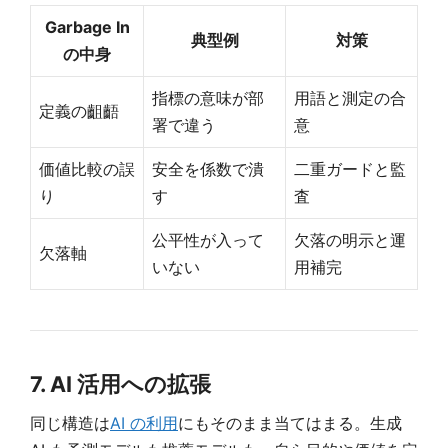
Garbage In
典型例
対策
の中身
指標の意味が部
用語と測定の合
定義の齟齬
署で違う
意
価値比較の誤
安全を係数で潰
二重ガードと監
り
す
査
公平性が入って
欠落の明示と運
欠落軸
いない
用補完
7. AI 活用への拡張
同じ構造は
AI の利用
にもそのまま当てはまる。生成