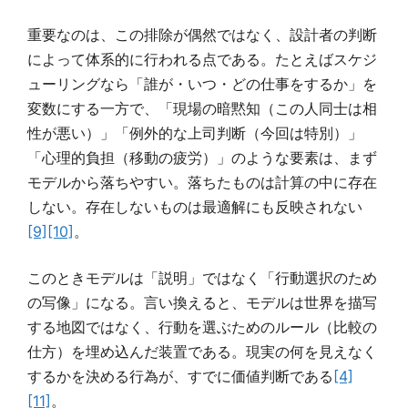
重要なのは、この排除が偶然ではなく、設計者の判断
によって体系的に行われる点である。たとえばスケジ
ューリングなら「誰が・いつ・どの仕事をするか」を
変数にする一方で、「現場の暗黙知（この人同士は相
性が悪い）」「例外的な上司判断（今回は特別）」
「心理的負担（移動の疲労）」のような要素は、まず
モデルから落ちやすい。落ちたものは計算の中に存在
しない。存在しないものは最適解にも反映されない
[9]
[10]
。
このときモデルは「説明」ではなく「行動選択のため
の写像」になる。言い換えると、モデルは世界を描写
する地図ではなく、行動を選ぶためのルール（比較の
仕方）を埋め込んだ装置である。現実の何を見えなく
するかを決める行為が、すでに価値判断である
[4]
[11]
。