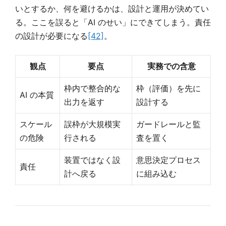
いとするか、何を避けるかは、設計と運用が決めてい
る。ここを誤ると「AI のせい」にできてしまう。責任
の設計が必要になる
[42]
。
観点
要点
実務での含意
枠内で整合的な
枠（評価）を先に
AI の本質
出力を返す
設計する
スケール
誤枠が大規模実
ガードレールと監
の危険
行される
査を置く
装置ではなく設
意思決定プロセス
責任
計へ戻る
に組み込む