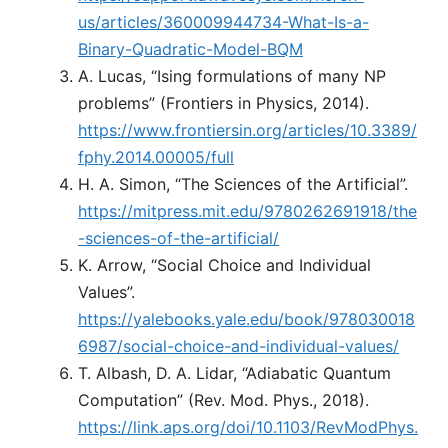
us/articles/360009944734-What-Is-a-
Binary-Quadratic-Model-BQM
A. Lucas, “Ising formulations of many NP
problems” (Frontiers in Physics, 2014).
https://www.frontiersin.org/articles/10.3389/
fphy.2014.00005/full
H. A. Simon, “The Sciences of the Artificial”.
https://mitpress.mit.edu/9780262691918/the
-sciences-of-the-artificial/
K. Arrow, “Social Choice and Individual
Values”.
https://yalebooks.yale.edu/book/978030018
6987/social-choice-and-individual-values/
T. Albash, D. A. Lidar, “Adiabatic Quantum
Computation” (Rev. Mod. Phys., 2018).
https://link.aps.org/doi/10.1103/RevModPhys.