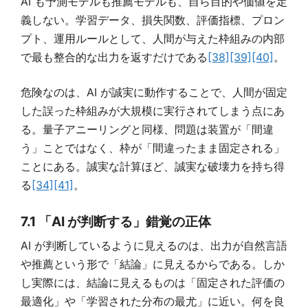
AI も予測モデルも推薦モデルも、自ら目的や価値を定
義しない。学習データ、損失関数、評価指標、プロン
プト、運用ルールとして、人間が与えた枠組みの内部
で最も整合的な出力を返すだけである
[38]
[39]
[40]
。
危険なのは、AI が誠実に動作することで、人間が固定
した誤った枠組みが大規模に実行されてしまう点にあ
る。量子アニーリングと同様、問題は装置が「間違
う」ことではなく、枠が「間違ったまま固定される」
ことにある。誠実な計算ほど、誠実な破壊力を持ち得
る
[34]
[41]
。
7.1 「AI が判断する」錯覚の正体
AI が判断しているように見えるのは、出力が自然言語
や推薦という形で「結論」に見えるからである。しか
し実際には、結論に見えるものは「固定された評価の
最適化」や「学習された分布の最尤」に近い。何を良