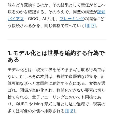
味をどう変換するのか、その結果として責任がどこへ
戻るのかを確認する。そのうえで、同型の構造が
認知
バイアス
、GIGO、AI 活用、
フレーミング
の議論にど
う接続されるかを、同じ骨格で並べていく
[6]
[7]
。
1. モデル化とは世界を縮約する行為で
ある
モデル化とは、現実世界をそのまま写し取る行為では
ない。むしろその本質は、複雑で多層的な現実を、計
算可能な形へと意図的に縮約する点にある。変数が選
ばれ、関係が単純化され、数値化できない要素は切り
捨てられる。量子アニーリングにおいても同様であ
り、QUBO や Ising 形式に落とし込む過程で、現実の
多くは写像の外側へ排除される
[1]
[8]
。