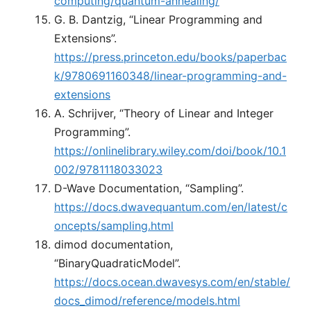
computing/quantum-annealing/
G. B. Dantzig, “Linear Programming and
Extensions”.
https://press.princeton.edu/books/paperbac
k/9780691160348/linear-programming-and-
extensions
A. Schrijver, “Theory of Linear and Integer
Programming”.
https://onlinelibrary.wiley.com/doi/book/10.1
002/9781118033023
D-Wave Documentation, “Sampling”.
https://docs.dwavequantum.com/en/latest/c
oncepts/sampling.html
dimod documentation,
“BinaryQuadraticModel”.
https://docs.ocean.dwavesys.com/en/stable/
docs_dimod/reference/models.html