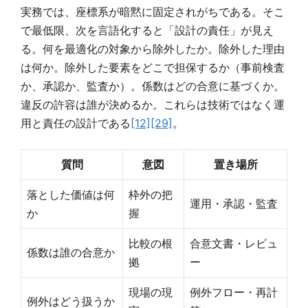
実務では、座標系が暗黙に固定されがちである。そこ
で最低限、次を言語化すると「設計の責任」が見え
る。何を最適化の対象から除外したか。除外した理由
は何か。除外した要素をどこで担保するか（事前検査
か、承認か、監査か）。係数はどの合意に基づくか。
違反の許容は誰が決めるか。これらは技術ではなく運
用と責任の設計である
[12]
[29]
。
質問
意図
置き場所
落とした価値は何
枠外の把
運用・承認・監査
か
握
比較の根
合意文書・レビュ
係数は誰の合意か
拠
ー
現場の現
例外フロー・再計
例外はどう扱うか