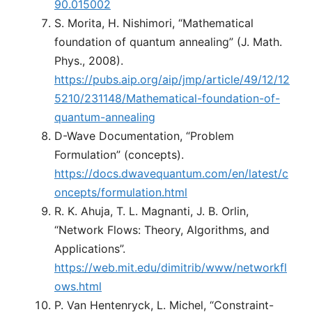
90.015002
S. Morita, H. Nishimori, “Mathematical
foundation of quantum annealing” (J. Math.
Phys., 2008).
https://pubs.aip.org/aip/jmp/article/49/12/12
5210/231148/Mathematical-foundation-of-
quantum-annealing
D-Wave Documentation, “Problem
Formulation” (concepts).
https://docs.dwavequantum.com/en/latest/c
oncepts/formulation.html
R. K. Ahuja, T. L. Magnanti, J. B. Orlin,
“Network Flows: Theory, Algorithms, and
Applications”.
https://web.mit.edu/dimitrib/www/networkfl
ows.html
P. Van Hentenryck, L. Michel, “Constraint-