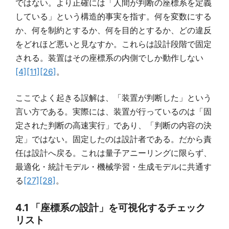
ではない。より正確には「人間が判断の座標系を定義
している」という構造的事実を指す。何を変数にする
か、何を制約とするか、何を目的とするか、どの違反
をどれほど悪いと見なすか。これらは設計段階で固定
される。装置はその座標系の内側でしか動作しない
[4]
[11]
[26]
。
ここでよく起きる誤解は、「装置が判断した」という
言い方である。実際には、装置が行っているのは「固
定された判断の高速実行」であり、「判断の内容の決
定」ではない。固定したのは設計者である。だから責
任は設計へ戻る。これは量子アニーリングに限らず、
最適化・統計モデル・機械学習・生成モデルに共通す
る
[27]
[28]
。
4.1 「座標系の設計」を可視化するチェック
リスト