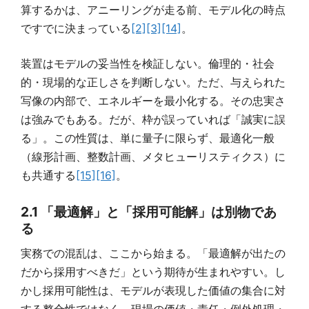
算するかは、アニーリングが走る前、モデル化の時点
ですでに決まっている
[2]
[3]
[14]
。
装置はモデルの妥当性を検証しない。倫理的・社会
的・現場的な正しさを判断しない。ただ、与えられた
写像の内部で、エネルギーを最小化する。その忠実さ
は強みでもある。だが、枠が誤っていれば「誠実に誤
る」。この性質は、単に量子に限らず、最適化一般
（線形計画、整数計画、メタヒューリスティクス）に
も共通する
[15]
[16]
。
2.1 「最適解」と「採用可能解」は別物であ
る
実務での混乱は、ここから始まる。「最適解が出たの
だから採用すべきだ」という期待が生まれやすい。し
かし採用可能性は、モデルが表現した価値の集合に対
する整合性ではなく、現場の価値・責任・例外処理・