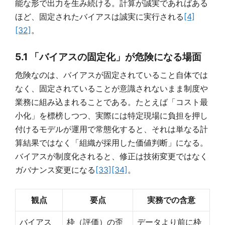
能な形で出力を生み続ける。計算が誠実であればある
ほど、固定されたバイアスは誠実に実行される
[4]
[32]
。
5.1 「バイアスの固定化」が危険になる場面
危険なのは、バイアスが固定されていること自体では
なく、固定されていることが意識されないまま制度や
業務に組み込まれることである。たとえば「コスト最
小化」を標榜しつつ、実際には特定現場に負担を押し
付けるモデルが運用で常態化すると、それは単なる計
算結果ではなく「組織が採用した価値判断」になる。
バイアスが制度化されると、修正は技術変更ではなく
ガバナンス変更になる
[33]
[34]
。
観点
要点
実務での含意
バイアス
枠（評価）の歪
データより前に枠