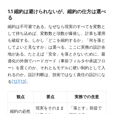
1.1 縮約は避けられないが、縮約の仕方は選べ
る
縮約は不可避である。なぜなら現実のすべてを変数と
して持ち込めば、変数数と項数が爆発し、計算も運用
も破綻する。しかし「どこを縮約するか」「何を落と
してよいと見なすか」は選べる。ここに実務の設計余
地がある。たとえば「安全」を落とさないために、最
適化の外側でハードガード（事前フィルタや承認フロ
ー）を置くのか、それともモデルに硬い制約として入
れるのか。設計判断は、技術ではなく責任の設計にな
る
[12]
[13]
。
観点
要点
実務での含意
現実をそのまま
「落とす」前提で
縮約の必然