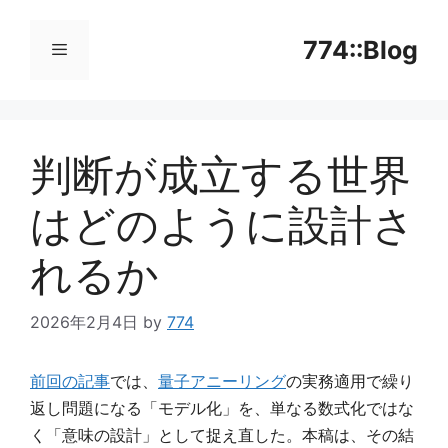
コ
ン
774::Blog
テ
ン
メ
ツ
へ
判断が成立する世界
ニ
ス
キ
はどのように設計さ
ッ
ュ
プ
れるか
ー
2026年2月4日
by
774
前回の記事
では、
量子アニーリング
の実務適用で繰り
返し問題になる「モデル化」を、単なる数式化ではな
く「意味の設計」として捉え直した。本稿は、その結