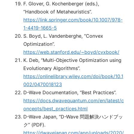
F. Glover, G. Kochenberger (eds.),
“Handbook of Metaheuristics”.
https://link.springer.com/book/10.1007/978-
1-4419-1665-5
S. Boyd, L. Vandenberghe, “Convex
Optimization”.
https://web.stanford.edu/~boyd/cvxbook/
K. Deb, “Multi-Objective Optimization using
Evolutionary Algorithms”.
https://onlinelibrary.wiley.com/doi/book/10.1
002/0470018123
D-Wave Documentation, “Best Practices”.
https://docs.dwavequantum.com/en/latest/c
oncepts/best_practices.html
D-Wave Japan, “D-Wave 問題解決ハンドブッ
ク” (PDF).
https://dwavejapan.com/app/uploads/2020/