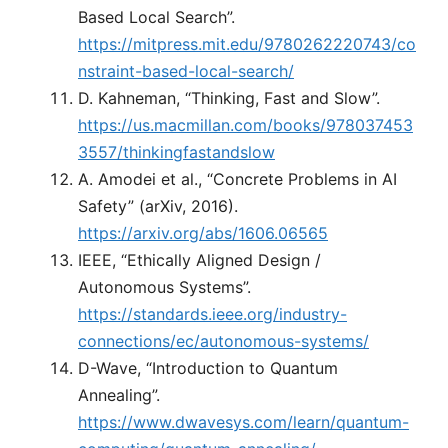
Based Local Search”.
https://mitpress.mit.edu/9780262220743/co
nstraint-based-local-search/
D. Kahneman, “Thinking, Fast and Slow”.
https://us.macmillan.com/books/978037453
3557/thinkingfastandslow
A. Amodei et al., “Concrete Problems in AI
Safety” (arXiv, 2016).
https://arxiv.org/abs/1606.06565
IEEE, “Ethically Aligned Design /
Autonomous Systems”.
https://standards.ieee.org/industry-
connections/ec/autonomous-systems/
D-Wave, “Introduction to Quantum
Annealing”.
https://www.dwavesys.com/learn/quantum-