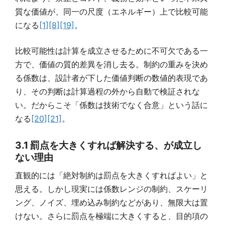
質な価値が、同一の尺度（エネルギー）上で比較可能
になる
[1]
[8]
[19]
。
比較可能性は計算を成立させるために不可欠である一
方で、価値の質的差異を消し去る。制約の重みを決め
る係数は、設計者が下した価値判断の数値的表現であ
り、その判断は計算過程の外から自動で検証されな
い。だからこそ「係数は技術でなく合意」という話に
なる
[20]
[21]
。
3.1 罰点を大きくすれば解決する、が成立し
ない理由
直観的には「絶対制約は罰点を大きくすればよい」と
思える。しかし現実には係数レンジの制約、スケーリ
ング、ノイズ、埋め込み制約などがあり、無限大は置
けない。さらに罰点を極端に大きくすると、目的項の