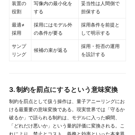
装置の
写像内の最小化を
妥当性は人間側で
役割
する
担保する
最適≠
採用にはモデル外
採用条件を前提と
採用
の条件が要る
して明示する
サンプ
採用・拒否の運用
候補の束が返る
リング
を設計する
3. 制約を罰点にするという意味変換
制約を罰点として扱う操作は、量子アニーリングにお
ける最重要の意味変換である。現実世界では「守るか
破るか」で語られる制約は、モデルに入った瞬間、
「どれだけ悪いか」という量的評価に変換される。こ
れにより、禁止とコスト、義務と効率といった本来異