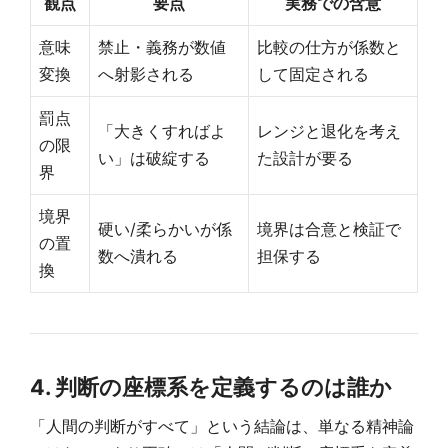
観点
要点
実務での含意
意味
禁止・義務が数値
比較の仕方が係数と
変換
へ射影される
して固定される
罰点
「大きくすればよ
レンジと退化を考え
の限
い」は破綻する
た設計が要る
界
境界
硬い/柔らかいが係
境界は合意と検証で
の置
数へ潰れる
担保する
換
4. 判断の座標系を定義するのは誰か
「人間の判断がすべて」という結論は、単なる精神論