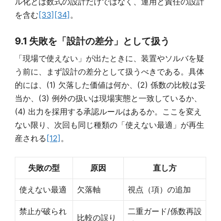
ル化とは数式の設計だけではなく、運用と責任の設計
を含む
[33]
[34]
。
9.1 失敗を「設計の差分」として扱う
「現場で使えない」が出たときに、装置やソルバを疑
う前に、まず設計の差分として扱うべきである。具体
的には、(1) 欠落した価値は何か、(2) 係数の比較は妥
当か、(3) 例外の扱いは現場実態と一致しているか、
(4) 出力を採用する承認ルールはあるか。ここを変え
ない限り、次回も同じ種類の「使えない最適」が再生
産される
[12]
。
失敗の型
原因
直し方
使えない最適
欠落軸
視点（項）の追加
禁止が破られ
二重ガード/係数再設
比較の誤り