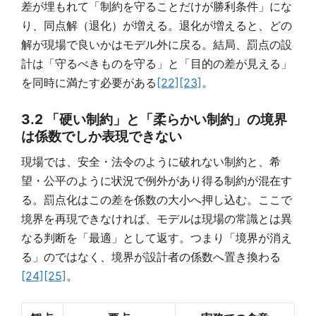
差が埋もれて「制約を守ることだけが勝利条件」にな
り、同点解（退化）が増える。退化が増えると、どの
解が現場で良いかはモデル外に戻る。結局、罰点の設
計は「守るべきものを守る」と「目的の差が見える」
を同時に満たす必要がある
[22]
[23]
。
3.2 「硬い制約」と「柔らかい制約」の境界
は係数でしか表現できない
現場では、安全・法令のように破れない制約と、希
望・公平のように状況で例外があり得る制約が混在す
る。罰点化はこの差を係数の大小へ押し込む。ここで
境界を再現できなければ、モデルは現場の常識とは異
なる判断を「最適」として返す。つまり「境界が消え
る」のではなく、境界が設計者の係数へ置き換わる
[24]
[25]
。