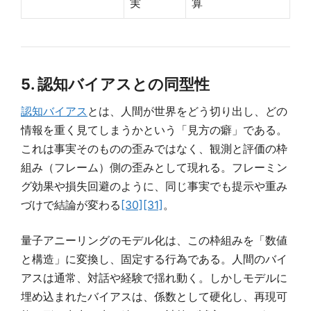
実
算
5. 認知バイアスとの同型性
認知バイアス
とは、人間が世界をどう切り出し、どの
情報を重く見てしまうかという「見方の癖」である。
これは事実そのものの歪みではなく、観測と評価の枠
組み（フレーム）側の歪みとして現れる。フレーミン
グ効果や損失回避のように、同じ事実でも提示や重み
づけで結論が変わる
[30]
[31]
。
量子アニーリングのモデル化は、この枠組みを「数値
と構造」に変換し、固定する行為である。人間のバイ
アスは通常、対話や経験で揺れ動く。しかしモデルに
埋め込まれたバイアスは、係数として硬化し、再現可