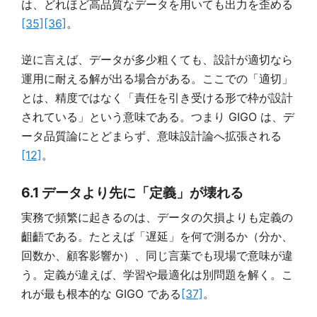
は、どれほど高品質なデータを用いても出力を歪める
[35]
[36]
。
逆に言えば、データが多少粗くても、設計が適切なら
運用に耐える解が出る場合がある。ここでの「適切」
とは、精度ではなく「責任を引き受ける形で枠が設計
されている」という意味である。つまり GIGO は、デ
ータ品質論にとどまらず、意味設計論へ拡張される
[12]
。
6.1 データより先に「定義」が壊れる
実務で頻繁に起きるのは、データの欠損よりも定義の
齟齬である。たとえば「遅延」を何で測るか（分か、
回数か、顧客影響か）、同じ言葉でも現場で意味が違
う。定義が違えば、学習や最適化は別問題を解く。こ
れが最も根本的な GIGO である
[37]
。