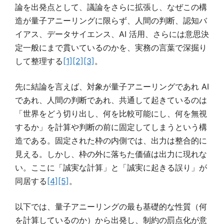
論を出発点として、議論をさらに拡張し、なぜこの構
造が量子アニーリングに限らず、人間の判断、認知バ
イアス、データサイエンス、AI 活用、さらには意思決
定一般にまで貫いているのかを、実務の言葉で深掘り
して整理する
[1]
[2]
[3]
。
先に結論を言えば、対象が量子アニーリングであれ AI
であれ、人間の判断であれ、共通して起きているのは
「世界をどう切り出し、何を比較可能にし、何を無視
するか」を計算や判断の前に固定してしまうという構
造である。固定された枠の内側では、出力は整合的に
見える。しかし、枠の外に落ちた価値は出力に現れな
い。ここに「誠実な計算」と「誠実に起きる誤り」が
同居する
[4]
[5]
。
以下では、量子アニーリングの最も基礎的な性質（何
を計算しているのか）から出発し、制約の罰点化が意