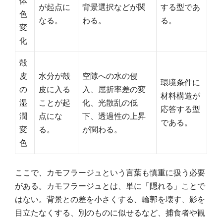
体
が起点に
背景選択などが関
する型であ
色
なる。
わる。
る。
変
化
殻
皮
水分が殻
空隙への水の侵
環境条件に
の
皮に入る
入、屈折率差の変
材料構造が
湿
ことが起
化、光散乱の低
応答する型
潤
点にな
下、透過性の上昇
である。
変
る。
が関わる。
色
ここで、カモフラージュという言葉も慎重に扱う必要
がある。カモフラージュとは、単に「隠れる」ことで
はない。背景との差を小さくする、輪郭を壊す、影を
目立たなくする、別のものに似せるなど、捕食者や観