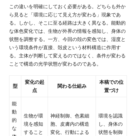
この違いを明確にしておく必要がある。どちらも外か
ら見ると「環境に応じて見え方が変わる」現象であ
る。しかし、そこに至る経路は大きく異なる。能動的
な体色変化では、生物が外界の情報を感知し、身体の
状態を調整する。一方、今回の殻の変色では、湿度と
いう環境条件が直接、殻皮という材料構造に作用す
る。主体が判断して変えるのではなく、条件が変わる
ことで構造の光学状態が変わるのである。
変化の起
本稿での位
型
関わる仕組み
点
置づけ
能
動
生物が環
神経制御、色素細
環境を認識
的
境を感知
胞、皮膚内の構造
し、身体の
な
すること
変化、行動による
状態を制御