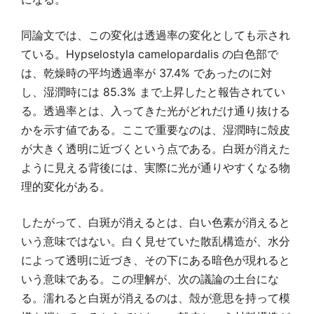
同論文では、この変化は透過率の変化としても示され
ている。Hypselostyla camelopardalis の白色部で
は、乾燥時の平均透過率が 37.4% であったのに対
し、湿潤時には 85.3% まで上昇したと報告されてい
る。透過率とは、入ってきた光がどれだけ通り抜ける
かを示す値である。ここで重要なのは、湿潤時に殻皮
が大きく透明に近づくという点である。白斑が消えた
ように見える背後には、実際に光が通りやすくなる物
理的変化がある。
したがって、白斑が消えるとは、白い色素が消えると
いう意味ではない。白く見せていた散乱構造が、水分
によって透明に近づき、その下にある暗色が現れると
いう意味である。この理解が、次の議論の土台にな
る。濡れると白斑が消えるのは、殻が意思を持って模