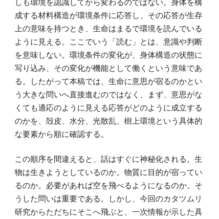
しも環境を認識してから変わるのではない。身体を構
成する材料構造が環境条件に応答し、その応答が生存
上の意味を持つとき、生命はまるで環境を読んでいる
ように見える。ここでいう「読む」とは、意識や判断
を意味しない。環境条件の変化が、身体構造の状態に
写り込み、その変化が機能として働くという意味であ
る。したがって本稿では、生命に意思が宿るのかとい
う大きな問いへ直接進むのではなく、まず、意思がな
くても適応のように見える応答がどのように成立する
のかを、殻皮、水分、光散乱、樹上環境という具体的
な要素から順に確認する。
この順序を間違えると、話はすぐに神秘化される。生
物は生きようとしているのか。物質に目的が宿ってい
るのか。必要があれば空を飛べるようになるのか。そ
うした問いは重要である。しかし、今回のカタツムリ
研究からただちにそこへ飛ぶと、一次情報が示した具