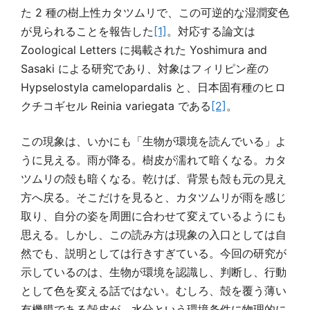
た 2 種の樹上性カタツムリで、この可逆的な湿潤変色
が見られることを報告した
[1]
。対応する論文は
Zoological Letters に掲載された Yoshimura and
Sasaki による研究であり、対象はフィリピン産の
Hypselostyla camelopardalis と、日本固有種のヒロ
クチコギセル Reinia variegata である
[2]
。
この現象は、いかにも「生物が環境を読んでいる」よ
うに見える。雨が降る。樹皮が濡れて暗くなる。カタ
ツムリの殻も暗くなる。乾けば、背景も殻も元の見え
方へ戻る。そこだけを見ると、カタツムリが雨を感じ
取り、自分の姿を周囲に合わせて変えているようにも
思える。しかし、この読み方は現象の入口としては自
然でも、説明としては行きすぎている。今回の研究が
示しているのは、生物が環境を認識し、判断し、行動
として色を変える話ではない。むしろ、殻を覆う薄い
有機膜である殻皮が、水分という環境条件に物理的に