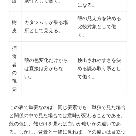
度
条件として働く。
になる。
殻の見え方を決める
樹
カタツムリが乗る場
比較対象として働
皮
所として見える。
く。
捕
食
殻の色変化だけから
検出されやすさを決
者
は直接は分からな
める読み取り系とし
の
い。
て働く。
視
覚
この表で重要なのは、同じ要素でも、単独で見た場合
と関係の中で見た場合では意味が変わることである。
殻の色は、殻だけを見れば白いか暗いかの違いであ
る。しかし、背景と一緒に見れば、その違いは目立つ