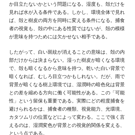
か目立たないかという問題になる。湿度も、殻だけを
見れば水が入る条件である。しかし、環境全体で見れ
ば、殻と樹皮の両方を同時に変える条件になる。捕食
者の視覚も、殻の中にある性質ではないが、殻の模様
が意味を持つためには欠かせない相手である。
したがって、白い斑紋が消えることの意味は、殻の内
部だけからは決まらない。湿った樹皮が暗くなる環境
で、殻も暗くなるから意味を持つ。乾いた白い背景で
暗くなれば、むしろ目立つかもしれない。だが、雨で
背景が暗くなる樹上環境では、湿潤時の暗色化は背景
との差を縮める方向に働く可能性がある。この「可能
性」という留保も重要である。実際にどの程度捕食を
避けられるかは、捕食者の種類、視覚能力、光環境、
カタツムリの位置などによって変わる。ここで強く言
えるのは、湿潤変色が背景との視覚的関係を変える、
という点である。