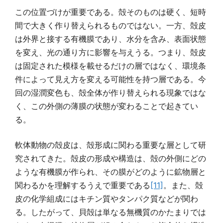
この位置づけが重要である。殻そのものは硬く、短時
間で大きく作り替えられるものではない。一方、殻皮
は外界と接する有機膜であり、水分を含み、表面状態
を変え、光の通り方に影響を与えうる。つまり、殻皮
は固定された模様を載せるだけの層ではなく、環境条
件によって見え方を変える可能性を持つ層である。今
回の湿潤変色も、殻全体が作り替えられる現象ではな
く、この外側の薄膜の状態が変わることで起きてい
る。
軟体動物の殻皮は、殻形成に関わる重要な層として研
究されてきた。殻皮の形成や構造は、殻の外側にどの
ような有機膜が作られ、その膜がどのように鉱物層と
関わるかを理解するうえで重要である
[11]
。また、殻
皮の化学組成にはキチン質やタンパク質などが関わ
る。したがって、貝殻は単なる無機質のかたまりでは