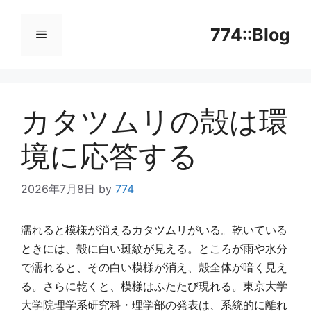
コ
ン
774::Blog
テ
ン
メ
ツ
へ
カタツムリの殻は環
ニ
ス
キ
境に応答する
ッ
ュ
プ
2026年7月8日
by
774
ー
濡れると模様が消えるカタツムリがいる。乾いている
ときには、殻に白い斑紋が見える。ところが雨や水分
で濡れると、その白い模様が消え、殻全体が暗く見え
る。さらに乾くと、模様はふたたび現れる。東京大学
大学院理学系研究科・理学部の発表は、系統的に離れ