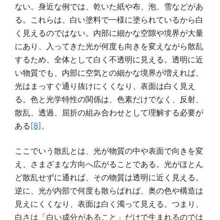
ない。身近な例では、乾いた紙や布、泡、雪などがあ
る。これらは、白い塗料で一様に塗られているから白
く見えるのではない。内部に細かな空隙や境界が大量
にあり、入ってきた光が何度も向きを変えながら散乱
するため、全体として白く不透明に見える。透明に近
い物質でも、内部に空気との細かな境界が増えれば、
光はまっすぐ通り抜けにくくなり、表面は白く見え
る。色と光学特性の関係は、色素だけでなく、反射、
散乱、透過、屈折の組み合わせとして理解する必要が
ある
[8]
。
ここでいう散乱とは、光が物質の中や表面で向きを変
え、さまざまな方向へ広がることである。光がほとん
ど散乱せずに通れば、その物質は透明に近く見える。
逆に、光が内部で何度も散らばれば、奥の色や構造は
見えにくくなり、表面は白く濁って見える。つまり、
白さは「白い成分があること」だけで生まれるのでは