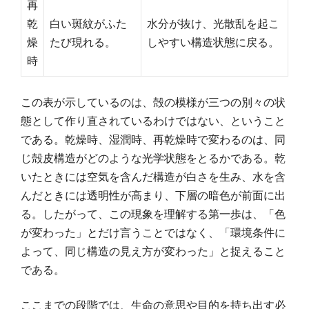
再
乾
白い斑紋がふた
水分が抜け、光散乱を起こ
燥
たび現れる。
しやすい構造状態に戻る。
時
この表が示しているのは、殻の模様が三つの別々の状
態として作り直されているわけではない、ということ
である。乾燥時、湿潤時、再乾燥時で変わるのは、同
じ殻皮構造がどのような光学状態をとるかである。乾
いたときには空気を含んだ構造が白さを生み、水を含
んだときには透明性が高まり、下層の暗色が前面に出
る。したがって、この現象を理解する第一歩は、「色
が変わった」とだけ言うことではなく、「環境条件に
よって、同じ構造の見え方が変わった」と捉えること
である。
ここまでの段階では、生命の意思や目的を持ち出す必