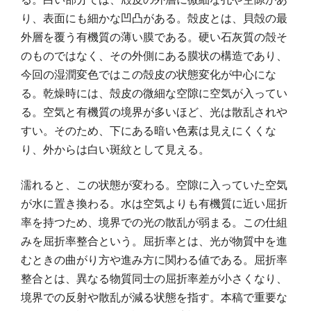
り、表面にも細かな凹凸がある。殻皮とは、貝殻の最
外層を覆う有機質の薄い膜である。硬い石灰質の殻そ
のものではなく、その外側にある膜状の構造であり、
今回の湿潤変色ではこの殻皮の状態変化が中心にな
る。乾燥時には、殻皮の微細な空隙に空気が入ってい
る。空気と有機質の境界が多いほど、光は散乱されや
すい。そのため、下にある暗い色素は見えにくくな
り、外からは白い斑紋として見える。
濡れると、この状態が変わる。空隙に入っていた空気
が水に置き換わる。水は空気よりも有機質に近い屈折
率を持つため、境界での光の散乱が弱まる。この仕組
みを屈折率整合という。屈折率とは、光が物質中を進
むときの曲がり方や進み方に関わる値である。屈折率
整合とは、異なる物質同士の屈折率差が小さくなり、
境界での反射や散乱が減る状態を指す。本稿で重要な