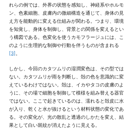
れらの例では、外界の状態を感知し、神経系やホルモ
ン、色素細胞、皮膚内の微細構造を通じて、身体の見
え方を能動的に変える仕組みが関わる。つまり、環境
を知覚し、身体を制御し、背景との関係を変えるとい
う構図である。色変化を使うカモフラージュには、こ
のように生理的な制御や行動を伴うものが含まれる
[3]
。
しかし、今回のカタツムリの湿潤変色は、その型では
ない。カタツムリが雨を判断し、殻の色を意識的に変
えているわけではない。殻は、イカやタコの皮膚のよ
うに、その場で細胞を制御して模様を組み替える器官
ではない。ここで起きているのは、濡れると殻皮に水
が入り、乾くと水が抜けるという材料状態の変化であ
る。その変化が、光の散乱と透過のしかたを変え、結
果として白い斑紋が消えたように見える。