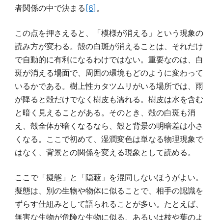
者関係の中で決まる
[6]
。
この点を押さえると、「模様が消える」という現象の
読み方が変わる。殻の白斑が消えることは、それだけ
で自動的に有利になるわけではない。重要なのは、白
斑が消える場面で、周囲の環境もどのように変わって
いるかである。樹上性カタツムリがいる場所では、雨
が降ると殻だけでなく樹皮も濡れる。樹皮は水を含む
と暗く見えることがある。そのとき、殻の白斑も消
え、殻全体が暗くなるなら、殻と背景の明暗差は小さ
くなる。ここで初めて、湿潤変色は単なる物理現象で
はなく、背景との関係を変える現象として読める。
ここで「擬態」と「隠蔽」を混同しないほうがよい。
擬態は、別の生物や物体に似ることで、相手の認識を
ずらす仕組みとして語られることが多い。たとえば、
無害な生物が危険な生物に似る、あるいは枝や葉のよ