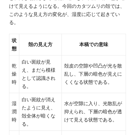
けて見えるようになる。今回のカタツムリの殻では、
このような見え方の変化が、湿度に応じて起きてい
る。
状
殻の見え方
本稿での意味
態
白い斑紋が見
乾
殻皮の空隙や凹凸が光を散
え、まだら模様
燥
乱し、下層の暗色が見えに
として認識され
時
くくなる状態である。
る。
白い斑紋が消え
湿
水が空隙に入り、光散乱が
たように見え、
潤
抑えられ、下層の暗色が透
殻全体が暗くな
時
けて見える状態である。
る。