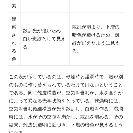
素
観
察
散乱が弱まり、下層の
散乱光が強いため、
さ
暗色が透けるため、斑
白い斑紋として見え
れ
紋が消えたように見え
る。
る
る。
色
この表が示しているのは、乾燥時と湿潤時で、殻が別
のものに作り替えられているわけではないということ
である。同じ殻皮構造が、空気を含むか、水を含むか
によって異なる光学状態をとっている。乾燥時には、
空気を含む微細構造が光を散乱し、白斑を作る。湿潤
時には、水がその空隙を満たし、散乱を弱める。その
結果、殻皮は透明に近づき、下層の暗色が見えるよう
になる。