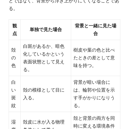
とではなく、背景から浮き上がりにくくなることであ
る。
観
背景と一緒に見た場
単独で見た場合
点
合
白斑があるか、暗色
殻
樹皮や葉の色と比べ
化しているかという
の
たときの差として意
表面状態として見え
色
味を持つ。
る。
白
背景が暗い場合に
い
殻の模様として目に
は、輪郭や位置を示
斑
入る。
す手がかりになりう
紋
る。
殻と背景の両方を同
湿
殻皮に水が入る物理
時に変える環境条件