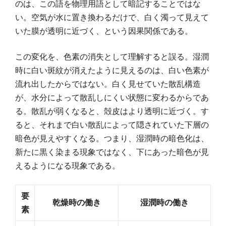
のは、この語を物理用語として暗記することではな
い。空気が水に置き換わるだけで、白く濁って見えて
いた膜が透明に近づく、という因果関係である。
この変化を、色素の消失として理解すると誤る。湿潤
時に白い斑紋が消えたように見えるのは、白い色素が
流れ出したからではない。白く見せていた散乱構造
が、水分によって散乱しにくい状態に変わるからであ
る。散乱が弱くなると、殻皮はより透明に近づく。す
ると、それまで白い散乱によって隠されていた下層の
暗色が見えやすくなる。つまり、湿潤時の暗色化は、
新たに黒く染まる現象ではなく、下にあった暗色が見
えるようになる現象である。
要
乾燥時の働き
湿潤時の働き
素