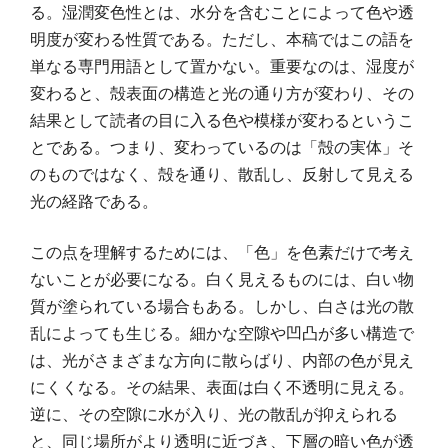
る。湿潤変色性とは、水分を含むことによって色や透
明度が変わる性質である。ただし、本稿ではこの語を
単なる専門用語として置かない。重要なのは、湿度が
変わると、殻表面の構造と光の通り方が変わり、その
結果として読者の目に入る色や模様が変わるというこ
とである。つまり、変わっているのは「殻の実体」そ
のものではなく、殻を通り、散乱し、反射して見える
光の経路である。
この点を理解するためには、「色」を色素だけで考え
ないことが必要になる。白く見えるものには、白い物
質が塗られている場合もある。しかし、白さは光の散
乱によっても生じる。細かな空隙や凹凸が多い構造で
は、光がさまざまな方向に散らばり、内部の色が見え
にくくなる。その結果、表面は白く不透明に見える。
逆に、その空隙に水が入り、光の散乱が抑えられる
と、同じ場所がより透明に近づき、下層の暗い色が透