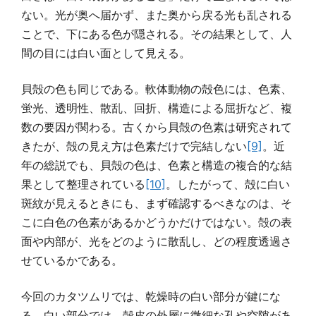
ない。光が奥へ届かず、また奥から戻る光も乱される
ことで、下にある色が隠される。その結果として、人
間の目には白い面として見える。
貝殻の色も同じである。軟体動物の殻色には、色素、
蛍光、透明性、散乱、回折、構造による屈折など、複
数の要因が関わる。古くから貝殻の色素は研究されて
きたが、殻の見え方は色素だけで完結しない
[9]
。近
年の総説でも、貝殻の色は、色素と構造の複合的な結
果として整理されている
[10]
。したがって、殻に白い
斑紋が見えるときにも、まず確認するべきなのは、そ
こに白色の色素があるかどうかだけではない。殻の表
面や内部が、光をどのように散乱し、どの程度透過さ
せているかである。
今回のカタツムリでは、乾燥時の白い部分が鍵にな
る。白い部分では、殻皮の外層に微細な孔や空隙があ