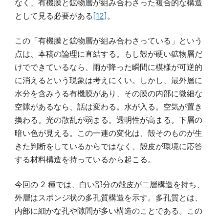
なく、有機膜と鉱物層が組み合わさった複合的な構造
として見る必要がある
[12]
。
この「有機膜と鉱物層が組み合わさっている」という
点は、本稿の論理に直結する。もし殻が硬い鉱物層だ
けでできているなら、雨が降った瞬間に模様が可逆的
に消えるという現象は考えにくい。しかし、最外層に
水分を含みうる有機膜があり、その膜の内部に微細な
空隙があるなら、話は変わる。水が入る。空気が置き
換わる。光の散乱が弱まる。透明性が高まる。下層の
暗い色が見える。この一連の変化は、殻そのものが生
きた判断をしているからではなく、殻皮が環境に応答
する材料構造を持っているから起こる。
今回の 2 種では、白い部分の殻皮が二層構造を持ち、
外層はスポンジ状の多孔質構造を示す。多孔質とは、
内部に細かな孔や隙間が多い構造のことである。この