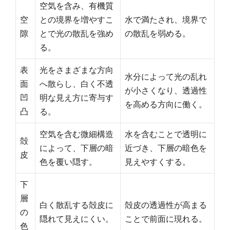
空気を含み、有機質
空
との境界を増やすこ
水で満たされ、境界で
隙
とで光の散乱を強め
の散乱を弱める。
る。
表
光をさまざまな方向
水分によって光の乱れ
面
へ散らし、白く不透
が小さくなり、透過性
凹
明な見え方に寄与す
を高める方向に働く。
凸
る。
空気を含む微細構造
水を含むことで透明に
殻
によって、下層の暗
近づき、下層の暗色を
皮
色を覆い隠す。
見えやすくする。
下
層
白く散乱する殻皮に
殻皮の透過性が高まる
の
隠れて見えにくい。
ことで前面に現れる。
色