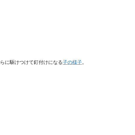
らに駆けつけて釘付けになる
子の様子
。