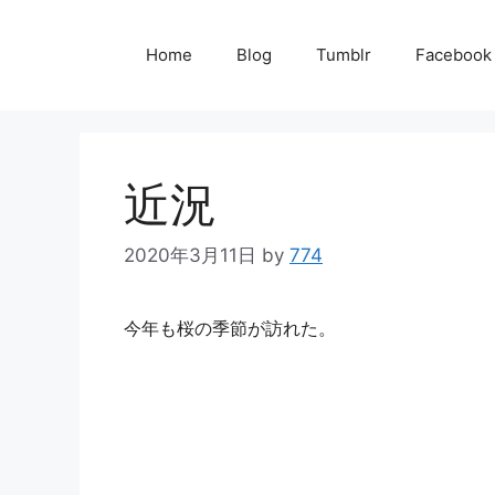
コ
ン
Home
Blog
Tumblr
Facebook
テ
ン
ツ
近況
へ
ス
2020年3月11日
by
774
キ
ッ
今年も桜の季節が訪れた。
プ