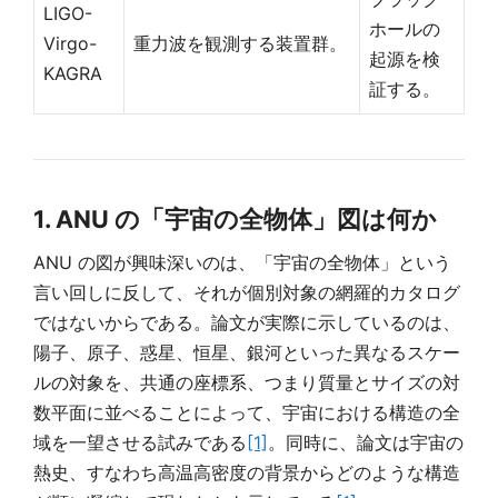
LIGO-
ホールの
Virgo-
重力波を観測する装置群。
起源を検
KAGRA
証する。
1. ANU の「宇宙の全物体」図は何か
ANU の図が興味深いのは、「宇宙の全物体」という
言い回しに反して、それが個別対象の網羅的カタログ
ではないからである。論文が実際に示しているのは、
陽子、原子、惑星、恒星、銀河といった異なるスケー
ルの対象を、共通の座標系、つまり質量とサイズの対
数平面に並べることによって、宇宙における構造の全
域を一望させる試みである
[1]
。同時に、論文は宇宙の
熱史、すなわち高温高密度の背景からどのような構造