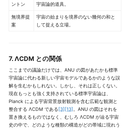
ントン
宇宙論的道具。
無境界提
宇宙の始まりを境界のない幾何の和と
案
して捉える立場。
7. ΛCDM との関係
ここまでの議論だけでは、ANU の図があたかも標準
宇宙論に代わる新しい宇宙モデルであるかのような誤
解を生むかもしれない。しかし、それは正しくない。
現在もっとも強く支持されている標準宇宙論は、
Planck による宇宙背景放射観測を含む広範な観測と
整合する ΛCDM である
[3]
[13]
。ANU の図はそれを
置き換えるものではなく、むしろ ΛCDM が辿る宇宙
史の中で、どのような種類の構造がどの帯域に現れう