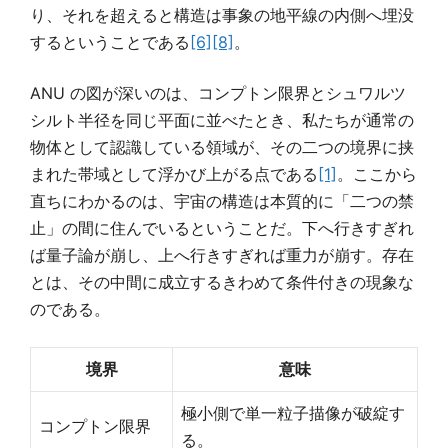
り、それを超えると構造は事象の地平線の内側へ埋没
するということである
[6]
[8]
。
ANU の図が深いのは、コンプトン限界とシュワルツ
シルト半径を同じ平面に並べたとき、私たちが通常の
物体として認識している領域が、その二つの境界に挟
まれた帯域として浮かび上がる点である
[1]
。ここから
直ちにわかるのは、宇宙の構造は本質的に「二つの禁
止」の間に住んでいるということだ。下へ行きすぎれ
ば量子論が崩し、上へ行きすぎれば重力が崩す。存在
とは、その中間に成立するきわめて条件付きの現象な
のである。
境界
意味
極小側で単一粒子描像が破綻す
コンプトン限界
る。