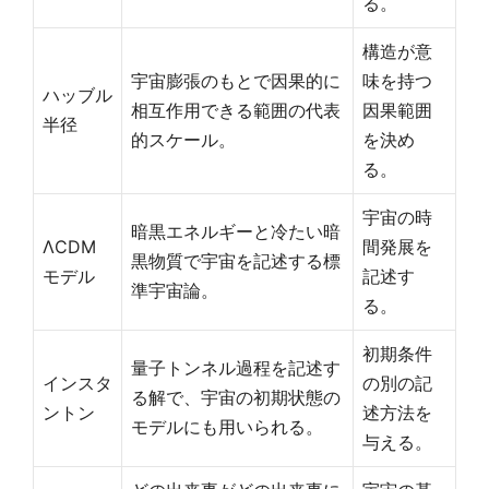
る。
構造が意
宇宙膨張のもとで因果的に
味を持つ
ハッブル
相互作用できる範囲の代表
因果範囲
半径
的スケール。
を決め
る。
宇宙の時
暗黒エネルギーと冷たい暗
ΛCDM
間発展を
黒物質で宇宙を記述する標
モデル
記述す
準宇宙論。
る。
初期条件
量子トンネル過程を記述す
インスタ
の別の記
る解で、宇宙の初期状態の
ントン
述方法を
モデルにも用いられる。
与える。