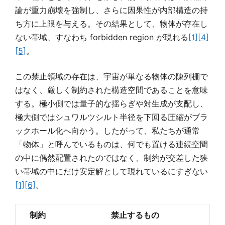
論が重力崩壊を強制し、さらに因果性が内部構造の持
ち方に上限を与える。その結果として、物体が存在し
ない帯域、すなわち forbidden region が現れる
[1]
[4]
[5]
。
この禁止領域の存在は、宇宙が単なる物体の陳列棚で
はなく、厳しく制約された構造空間であることを意味
する。極小側では量子的な揺らぎや対生成が支配し、
極大側ではシュワルツシルト半径を下回る圧縮がブラ
ックホール化へ向かう。したがって、私たちが通常
「物体」と呼んでいるものは、何でも置ける連続空間
の中に偶然配置されたのではなく、制約が交差した狭
い帯域の中にだけ安定解として現れているにすぎない
[1]
[6]
。
制約
禁止するもの