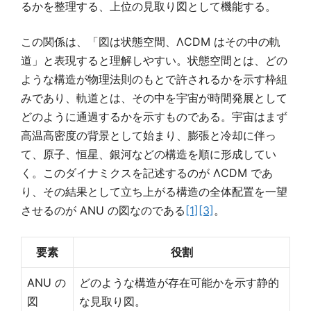
るかを整理する、上位の見取り図として機能する。
この関係は、「図は状態空間、ΛCDM はその中の軌
道」と表現すると理解しやすい。状態空間とは、どの
ような構造が物理法則のもとで許されるかを示す枠組
みであり、軌道とは、その中を宇宙が時間発展として
どのように通過するかを示すものである。宇宙はまず
高温高密度の背景として始まり、膨張と冷却に伴っ
て、原子、恒星、銀河などの構造を順に形成してい
く。このダイナミクスを記述するのが ΛCDM であ
り、その結果として立ち上がる構造の全体配置を一望
させるのが ANU の図なのである
[1]
[3]
。
要素
役割
ANU の
どのような構造が存在可能かを示す静的
図
な見取り図。