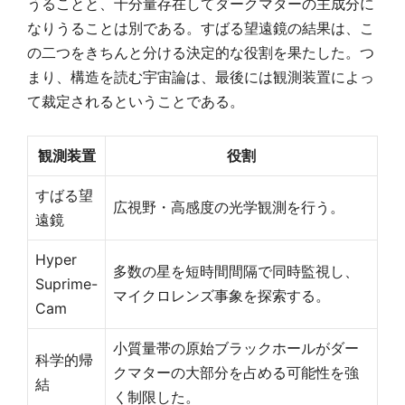
うることと、十分量存在してダークマターの主成分に
なりうることは別である。すばる望遠鏡の結果は、こ
の二つをきちんと分ける決定的な役割を果たした。つ
まり、構造を読む宇宙論は、最後には観測装置によっ
て裁定されるということである。
観測装置
役割
すばる望
広視野・高感度の光学観測を行う。
遠鏡
Hyper
多数の星を短時間間隔で同時監視し、
Suprime-
マイクロレンズ事象を探索する。
Cam
小質量帯の原始ブラックホールがダー
科学的帰
クマターの大部分を占める可能性を強
結
く制限した。