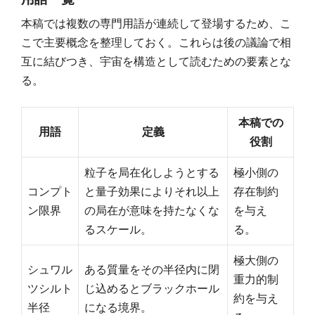
本稿では複数の専門用語が連続して登場するため、こ
こで主要概念を整理しておく。これらは後の議論で相
互に結びつき、宇宙を構造として読むための要素とな
る。
本稿での
用語
定義
役割
粒子を局在化しようとする
極小側の
コンプト
と量子効果によりそれ以上
存在制約
ン限界
の局在が意味を持たなくな
を与え
るスケール。
る。
極大側の
シュワル
ある質量をその半径内に閉
重力的制
ツシルト
じ込めるとブラックホール
約を与え
半径
になる境界。