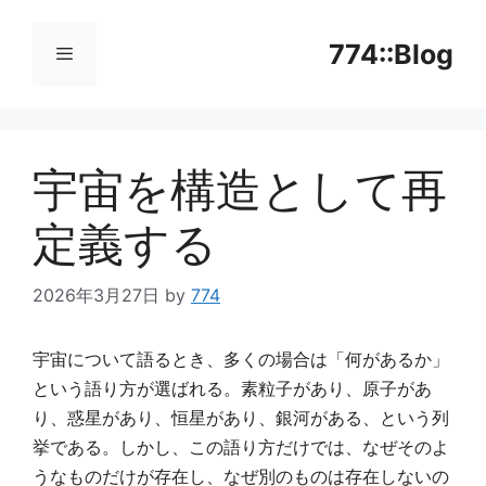
コ
ン
774::Blog
テ
ン
メ
ツ
へ
宇宙を構造として再
ニ
ス
キ
定義する
ッ
ュ
プ
2026年3月27日
by
774
ー
宇宙について語るとき、多くの場合は「何があるか」
という語り方が選ばれる。素粒子があり、原子があ
り、惑星があり、恒星があり、銀河がある、という列
挙である。しかし、この語り方だけでは、なぜそのよ
うなものだけが存在し、なぜ別のものは存在しないの