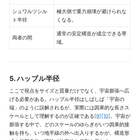
シュワルツシル
極大側で重力崩壊が避けられな
ト半径
くなる。
通常の安定構造が成立できる帯
両者の間
域。
5. ハッブル半径
ここで視点をサイズと質量だけでなく、宇宙膨張へ広
げる必要がある。ハッブル半径はしばしば「宇宙の
端」のように誤解されるが、実際には因果的な長さス
ケールとして理解するのが正確である
[9]
[10]
。宇宙が
膨張する中で、どのスケールのゆらぎがいつ因果的接
触を持ち、いつ地平線の外へ出入りするかが、構造形