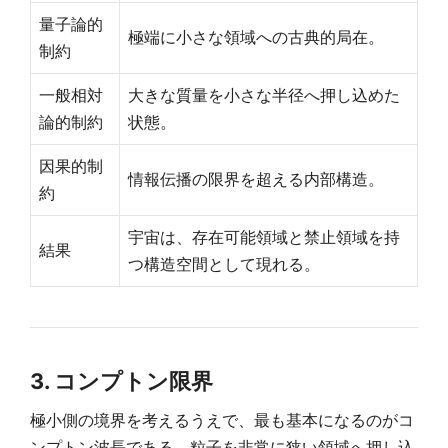
量子論的
極端に小さな領域への古典的局在。
制約
一般相対
大きな質量を小さな半径へ押し込めた
論的制約
状態。
因果的制
情報伝播の限界を超える内部構造。
約
宇宙は、存在可能領域と禁止領域を持
結果
つ構造空間として現れる。
3. コンプトン限界
極小側の境界を考えるうえで、最も基本になるのがコ
ンプトン波長である。粒子を非常に狭い領域へ押し込