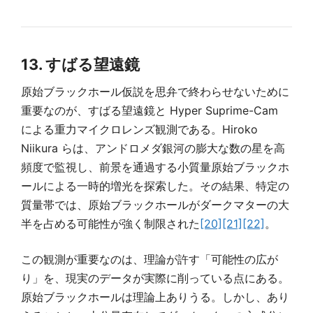
13. すばる望遠鏡
原始ブラックホール仮説を思弁で終わらせないために
重要なのが、すばる望遠鏡と Hyper Suprime-Cam
による重力マイクロレンズ観測である。Hiroko
Niikura らは、アンドロメダ銀河の膨大な数の星を高
頻度で監視し、前景を通過する小質量原始ブラックホ
ールによる一時的増光を探索した。その結果、特定の
質量帯では、原始ブラックホールがダークマターの大
半を占める可能性が強く制限された
[20]
[21]
[22]
。
この観測が重要なのは、理論が許す「可能性の広が
り」を、現実のデータが実際に削っている点にある。
原始ブラックホールは理論上ありうる。しかし、あり