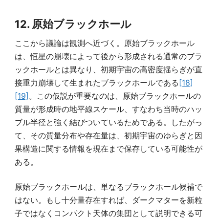
12. 原始ブラックホール
ここから議論は観測へ近づく。原始ブラックホール
は、恒星の崩壊によって後から形成される通常のブラ
ックホールとは異なり、初期宇宙の高密度揺らぎが直
接重力崩壊して生まれたブラックホールである
[18]
[19]
。この仮説が重要なのは、原始ブラックホールの
質量が形成時の地平線スケール、すなわち当時のハッ
ブル半径と強く結びついているためである。したがっ
て、その質量分布や存在量は、初期宇宙のゆらぎと因
果構造に関する情報を現在まで保存している可能性が
ある。
原始ブラックホールは、単なるブラックホール候補で
はない。もし十分量存在すれば、ダークマターを新粒
子ではなくコンパクト天体の集団として説明できる可