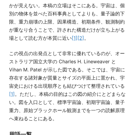
かが見えない。本稿の立場はそこにある。宇宙は、個
別の物体を並べた百科事典としてよりも、量子論的下
限、重力崩壊の上限、因果構造、初期条件、観測制約
が重なり合うことで、許された構造だけが立ち上がる
場として読む方が本質に近い
[1]
[2]
。
この視点の出発点として非常に優れているのが、オー
ストラリア国立大学の Charles H. Lineweaver と
Vihan M. Patel が示した図である。そこでは、宇宙に
存在する諸対象が質量とサイズの平面上に置かれ、宇
宙史における出現順序とも結びつけて整理されている
[1]
。ただし、本稿の目的はこの図の紹介にとどまらな
い。図を入口として、標準宇宙論、初期宇宙論、量子
重力、原始ブラックホール観測までを一つの読解原理
へ束ねることにある。
用語一覧