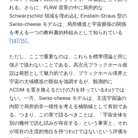
れる。さらに、FLRW 背景の中に局所的な
Schwarzschild 領域を埋め込む Einstein-Straus 型の
Swiss-cheese モデルは、局所構造と宇宙膨張の関係
を考える一つの教科書的枠組みとして知られている
[14]
[15]
。
ただし、ここで重要なのは、これらを標準理論と同じ
強さで扱わないことである。高次元ブラックホール仮
説は発想として魅力的であり、ブラックホール境界と
宇宙の大域構造の類似を強調するが、観測的に
ΛCDM を置き換えるだけの力を持っているわけでは
ない。一方、Swiss-cheese モデルは、主流宇宙論の
内部で局所的非一様性を考える補助線として有効であ
る。つまり、この章で語るべきことは、「宇宙全体を
別の幾何で読む試みが存在する」という事実と、それ
が現在の主流的地位を持つわけではないという評価を