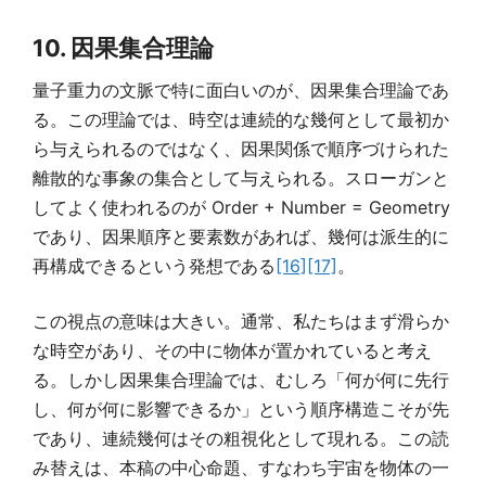
10. 因果集合理論
量子重力の文脈で特に面白いのが、因果集合理論であ
る。この理論では、時空は連続的な幾何として最初か
ら与えられるのではなく、因果関係で順序づけられた
離散的な事象の集合として与えられる。スローガンと
してよく使われるのが Order + Number = Geometry
であり、因果順序と要素数があれば、幾何は派生的に
再構成できるという発想である
[16]
[17]
。
この視点の意味は大きい。通常、私たちはまず滑らか
な時空があり、その中に物体が置かれていると考え
る。しかし因果集合理論では、むしろ「何が何に先行
し、何が何に影響できるか」という順序構造こそが先
であり、連続幾何はその粗視化として現れる。この読
み替えは、本稿の中心命題、すなわち宇宙を物体の一