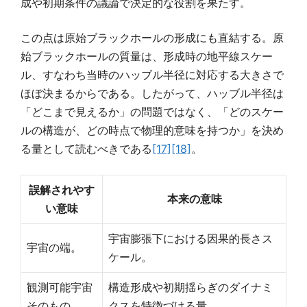
成や初期条件の議論で決定的な役割を果たす。
この点は原始ブラックホールの形成にも直結する。原
始ブラックホールの質量は、形成時の地平線スケー
ル、すなわち当時のハッブル半径に対応する大きさで
ほぼ決まるからである。したがって、ハッブル半径は
「どこまで見えるか」の問題ではなく、「どのスケー
ルの構造が、どの時点で物理的意味を持つか」を決め
る量として読むべきである
[17]
[18]
。
誤解されやす
本来の意味
い意味
宇宙膨張下における因果的長さス
宇宙の端。
ケール。
観測可能宇宙
構造形成や初期揺らぎのダイナミ
そのもの。
クスを特徴づける量。