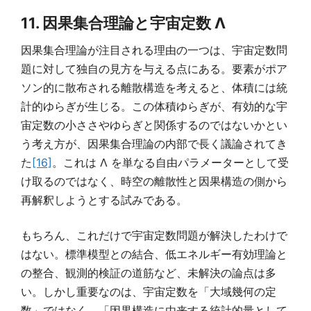
11. 因果集合理論と宇宙定数 Λ
因果集合理論が注目される理由の一つは、宇宙定数問
題に対して独自の見方を与える点にある。要素がポア
ソン的に散布される離散構造を考えると、体積には統
計的ゆらぎが生じる。この体積ゆらぎが、有効的な宇
宙定数の小ささやゆらぎと関係するのではないかとい
う考え方が、因果集合理論の内部で長く議論されてき
た
[16]
。これは Λ を単なる自由パラメーターとして受
け取るのではなく、時空の離散性と因果構造の側から
再解釈しようとする試みである。
もちろん、これだけで宇宙定数問題が解決したわけで
はない。標準模型との結合、低エネルギー有効理論と
の整合、観測的検証の道筋など、未解決の論点は多
い。しかし重要なのは、宇宙定数を「大域幾何の定
数」ではなく、「因果構造に由来する統計的量として