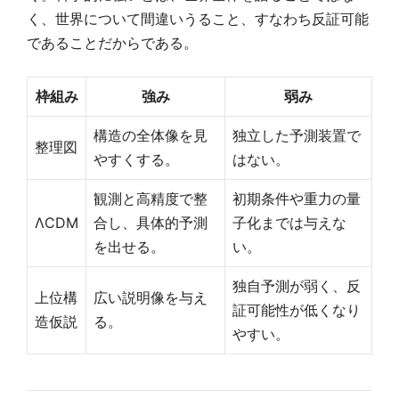
く、世界について間違いうること、すなわち反証可能
であることだからである。
枠組み
強み
弱み
構造の全体像を見
独立した予測装置で
整理図
やすくする。
はない。
観測と高精度で整
初期条件や重力の量
ΛCDM
合し、具体的予測
子化までは与えな
を出せる。
い。
独自予測が弱く、反
上位構
広い説明像を与え
証可能性が低くなり
造仮説
る。
やすい。