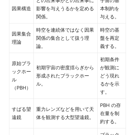
どの出来事がどの出来事に
宇宙の基
因果構造
影響を与えうるかを定める
本制約を
関係。
与える。
時空を連続体ではなく因果
時空の基
因果集合
関係の集合として扱う理
盤を再定
理論
論。
義する。
初期条件
原始ブラ
初期宇宙の密度揺らぎから
が観測に
ックホー
形成されたブラックホー
どう現れ
ル
ル。
るかを示
（PBH）
す。
PBH の存
すばる望
重力レンズなどを用いて天
在量を制
遠鏡
体を観測する大型望遠鏡。
約する。
ブラック