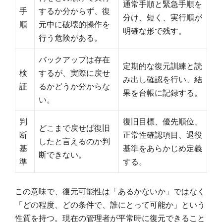
通常手順と緊急手順を
手
するか分からず、復
分け、短く、実行順が
順
元中に破壊的操作を
明確な形で残す。
行う危険がある。
バックアップは存在
定期的な復元訓練と読
検
するが、実際に戻せ
み出し確認を行い、結
証
るかどうか分からな
果を台帳に記録する。
い。
判
復旧目標、優先順位、
どこまで戻せば復旧
断
正常性確認項目、退役
したと言えるのか判
基
基準をあらかじめ定義
断できない。
準
する。
この意味で、復元可能性は「あるかないか」ではなく
「どの程度、どの条件で、誰にとって可能か」という
性質を持つ。現在の管理者が平常時に復元できること