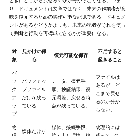
ときにどこから戻せるのかが分からなくなる。つま
り、ドキュメントは文章ではなく、未来の作業者が意
味を復元するための操作可能な記憶である。ドキュメ
ントがあるかどうかよりも、未来の読者がそれを使っ
て判断と行動を再構成できるかが重要になる。
対
見かけの保
不足すると
復元可能な保存
象
存
起きること
バ
ファイルは
ッ
バックアッ
データ、復元手
あるが、ど
ク
プファイル
順、検証結果、復
こまで戻せ
ア
だけが残っ
元環境、戻せる時
るのか分か
ッ
ている。
点が残っている。
らない。
プ
物
媒体、接続手段、
物理的には
媒体だけが
理
読み出し環境、検
残っていて