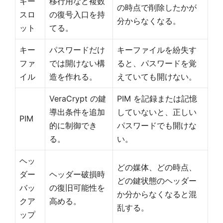
キー
移行用など複数
の時点で削除したかが
スロ
の復号入口を持
分からなくなる。
ット
てる。
キー
パスワードだけ
キーファイルを紛失す
ファ
では開けない構
ると、パスワードを覚
イル
造を作れる。
えていても開けない。
VeraCrypt の鍵
PIM を記録または記憶
導出条件を追加
していないと、正しい
PIM
的に制御でき
パスワードでも開けな
る。
い。
ヘッ
どの媒体、どの時点、
ダー
ヘッダー破損時
どの鍵状態のヘッダー
バッ
の復旧可能性を
か分からなくなると混
クア
高める。
乱する。
ップ