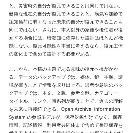
と、災害時の自分が復元できることは同じではない。
健康な現在の自分が復元できることと、病気や加齢で
認知負荷に弱くなった未来の自分が復元できることも
同じではない。さらに、本人以外の家族や後任者が復
元する場合には、暗黙知に依存した設計はほとんど機
能しない。復元可能性を本当に考えるなら、復元主体
の変化まで含めて設計する必要がある。
ここから、本稿の主題である意味の復元へ橋がかか
る。データのバックアップでは、媒体、鍵、手順、環
境が揃うことで情報を取り出せる。思考や意味のバッ
クアップでは、本文、文脈、参考文献、カテゴリー、
タイトル、リンク、時系列が揃うことで、過去の理解
を未来に再接続できる。Open Archival Information
System の参照モデルが、保存対象だけでなく、保存
情報、記述情報、利用者共同体まで含めて長期保存を
考えるように、意味を残す場合にも、内容そのものだ