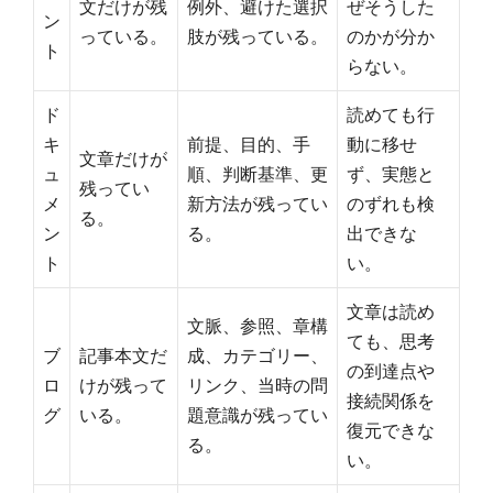
文だけが残
例外、避けた選択
ぜそうした
ン
っている。
肢が残っている。
のかが分か
ト
らない。
ド
読めても行
キ
前提、目的、手
動に移せ
文章だけが
ュ
順、判断基準、更
ず、実態と
残ってい
メ
新方法が残ってい
のずれも検
る。
ン
る。
出できな
ト
い。
文章は読め
文脈、参照、章構
ても、思考
ブ
記事本文だ
成、カテゴリー、
の到達点や
ロ
けが残って
リンク、当時の問
接続関係を
グ
いる。
題意識が残ってい
復元できな
る。
い。