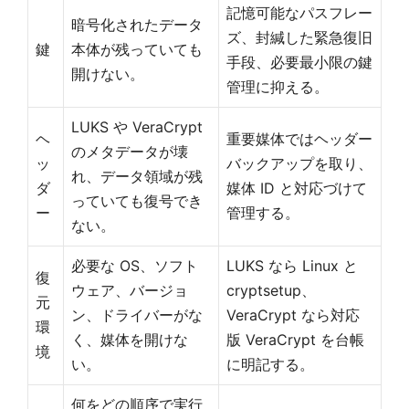
記憶可能なパスフレー
暗号化されたデータ
ズ、封緘した緊急復旧
鍵
本体が残っていても
手段、必要最小限の鍵
開けない。
管理に抑える。
LUKS や VeraCrypt
ヘ
重要媒体ではヘッダー
のメタデータが壊
ッ
バックアップを取り、
れ、データ領域が残
ダ
媒体 ID と対応づけて
っていても復号でき
ー
管理する。
ない。
必要な OS、ソフト
LUKS なら Linux と
復
ウェア、バージョ
cryptsetup、
元
ン、ドライバーがな
VeraCrypt なら対応
環
く、媒体を開けな
版 VeraCrypt を台帳
境
い。
に明記する。
何をどの順序で実行