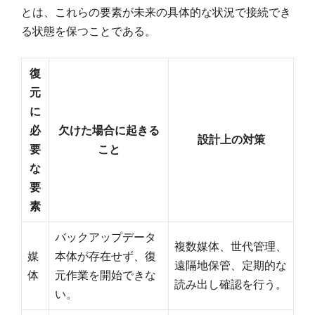
とは、これらの要素が未来の具体的な状況で接続でき
る状態を保つことである。
復
元
に
必
欠けた場合に起きる
設計上の対策
要
こと
な
要
素
バックアップデータ
複数媒体、世代管理、
媒
本体が存在せず、復
遠隔地保管、定期的な
体
元作業を開始できな
読み出し確認を行う。
い。