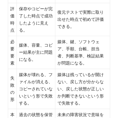
評
保存やコピーが完
復元テストで実際に取り
価
了した時点で成功
出せた時点で初めて評価
時
したように見え
できる。
点
る。
必
媒体、鍵、ソフトウェ
媒体、容量、コピ
要
ア、手順、台帳、担当
ー結果が主に問題
要
者、判断基準、検証結果
になる。
素
が問題になる。
媒体が壊れる、フ
媒体は残っているが開け
失
ァイルが消える、
ない、戻し方が分からな
敗
コピーされていな
い、戻した状態が正しい
の
いという形で失敗
か判断できないという形
形
する。
で失敗する。
本
過去の状態を保管
未来の障害状況で意味を