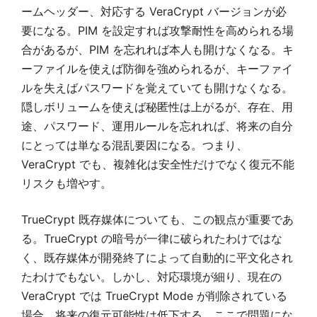
ームヘッダー、対応する VeraCrypt バージョンが必
要になる。PIM を設定すれば攻撃耐性を高められる場
合があるが、PIM を忘れれば本人も開けなくなる。キ
ーファイルを使えば防御を強められるが、キーファイ
ルを失えばパスワードを覚えていても開けなくなる。
隠しボリュームを使えば秘匿性は上がるが、存在、用
途、パスワード、運用ルールを忘れれば、将来の自分
にとっては単なる混乱要因になる。つまり、
VeraCrypt でも、複雑化は安全性だけでなく復元不能
リスクも増やす。
TrueCrypt 既存媒体についても、この観点が重要であ
る。TrueCrypt の暗号が一律に破られたわけではな
く、既存媒体が開発終了によって自動的に平文化され
たわけでもない。しかし、対応環境が細り、現在の
VeraCrypt では TrueCrypt Mode が削除されている
場合、将来の復元可能性は低下する。ここで問題にな