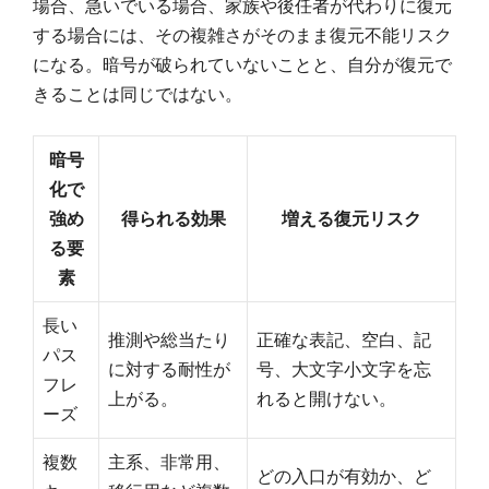
場合、急いでいる場合、家族や後任者が代わりに復元
する場合には、その複雑さがそのまま復元不能リスク
になる。暗号が破られていないことと、自分が復元で
きることは同じではない。
暗号
化で
強め
得られる効果
増える復元リスク
る要
素
長い
推測や総当たり
正確な表記、空白、記
パス
に対する耐性が
号、大文字小文字を忘
フレ
上がる。
れると開けない。
ーズ
複数
主系、非常用、
どの入口が有効か、ど