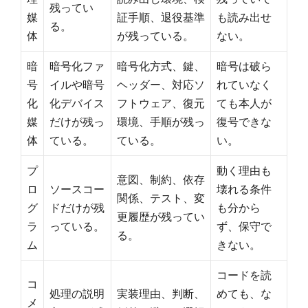
残ってい
媒
証手順、退役基準
も読み出せ
る。
体
が残っている。
ない。
暗
暗号化ファ
暗号化方式、鍵、
暗号は破ら
号
イルや暗号
ヘッダー、対応ソ
れていなく
化
化デバイス
フトウェア、復元
ても本人が
媒
だけが残っ
環境、手順が残っ
復号できな
体
ている。
ている。
い。
プ
動く理由も
意図、制約、依存
ロ
ソースコー
壊れる条件
関係、テスト、変
グ
ドだけが残
も分から
更履歴が残ってい
ラ
っている。
ず、保守で
る。
ム
きない。
コードを読
コ
処理の説明
実装理由、判断、
めても、な
メ