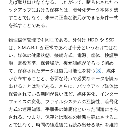
えば取り出せなくなる。したがって、暗号化されたバ
ックアップにおける保存とは、暗号化データ本体を残
すことではなく、未来に正当な復元ができる条件一式
を残すことである。
物理媒体管理でも同じである。外付け HDD や SSD
は、S.M.A.R.T. が正常であれば十分というわけではな
い。媒体の健康状態、接続方式、電源、筐体、検証手
順、退役基準、保管場所、復元訓練がそろって初め
て、保存されたデータは復元可能性を持つ
[3]
。媒体
が存在することと、必要な時点で必要なデータを読み
出せることは別である。さらに、バックアップ媒体は
保管されている期間が長いほど、媒体劣化、インター
フェイスの変化、ファイルシステムの互換性、暗号化
方式の運用知識、手順書の陳腐化といった問題にさら
される。つまり、保存とは現在の状態を静止させるこ
とではなく、時間の経過後にも読み出せる条件を維持