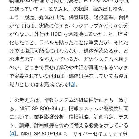
物理媒体の管理でも同じである。HDD や SSD が手元
に残っていても、S.M.A.R.T. の状態、読み出し検査、
エラー履歴、媒体の世代、保管環境、退役基準、台帳
がなければ、実際に使えるバックアップかどうかは分
からない。外付け HDD を遠隔地に置いたこと、暗号
化したこと、ラベルを貼ったことは重要だが、それだ
けでは復元可能性にはならない。媒体が読めるか、ど
の時点のデータが入っているか、どのシステムへ戻す
のか、どこまで戻せば業務や生活が再開できるのかま
で定義されていなければ、媒体は存在していても復元
能力としては未完成である
[3]
。
この考え方は、情報システムの継続性計画とも一致す
る。NIST SP 800-34 は、情報システムの継続性計画
において、業務影響分析、復旧戦略、計画策定、テス
ト、訓練、計画維持を含めて考える必要を示している
[4]
。NIST SP 800-184 も、サイバーセキュリティ事