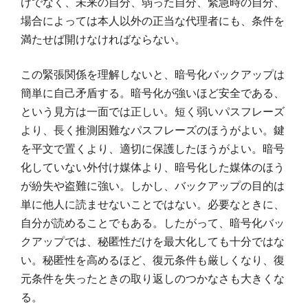
けでなく、未来の自分、弱った自分、緊急時の自分、
場合によっては本人以外の正当な代理者にも、条件を
満たせば開けなければならない。
この緊張関係を理解しないと、暗号化バックアップは
簡単に自己矛盾する。暗号化が強いほど安全である、
という見方は一面では正しい。短く弱いパスフレーズ
より、長く推測困難なパスフレーズのほうがよい。鍵
を平文で置くより、適切に保護したほうがよい。暗号
化していない外付け媒体より、暗号化した媒体のほう
が紛失や盗難に強い。しかし、バックアップの目的は
単に他人に読ませないことではない。必要なときに、
自分が読めることでもある。したがって、暗号化バッ
クアップでは、秘匿性だけを最大化しても十分ではな
い。秘匿性を高めるほど、復元条件も厳しくなり、復
元条件を失ったときの取り返しのつかなさも大きくな
る。