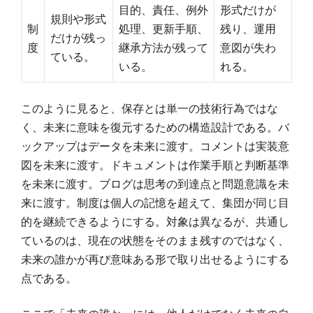
目的、責任、例外
形式だけが
規則や形式
制
処理、更新手順、
残り、運用
だけが残っ
度
継承方法が残って
意図が失わ
ている。
いる。
れる。
このように見ると、保存とは単一の技術行為ではな
く、未来に意味を復元するための構造設計である。バ
ックアップはデータを未来に渡す。コメントは実装意
図を未来に渡す。ドキュメントは作業手順と判断基準
を未来に渡す。ブログは思考の到達点と問題意識を未
来に渡す。制度は個人の記憶を超えて、集団が同じ目
的を継続できるようにする。対象は異なるが、共通し
ているのは、現在の状態をそのまま残すのではなく、
未来の誰かが再び意味ある形で取り出せるようにする
点である。