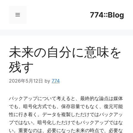
コ
ン
774::Blog
テ
ン
メ
ツ
へ
未来の自分に意味を
ニ
ス
キ
残す
ッ
ュ
プ
2026年5月12日
by
774
ー
バックアップについて考えると、最終的な論点は媒体
でも、暗号化方式でも、保存容量でもなく、復元可能
性に行き着く。データを複製しただけではバックアッ
プではない。暗号化しただけでもバックアップではな
い。重要なのは、必要になった未来の時点で、必要な