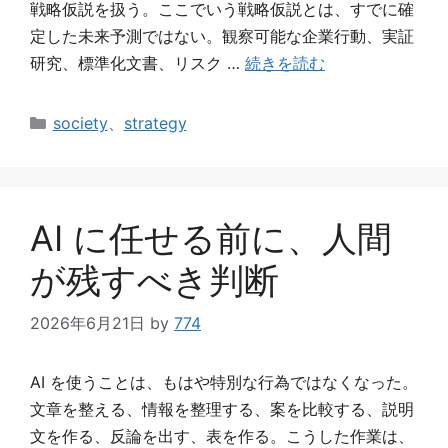
戦略仮説を扱う。ここでいう戦略仮説とは、すでに確
定した未来予測ではない。観察可能な企業行動、実証
研究、標準化文書、リスク …
続きを読む
カ
society
、
strategy
テ
ゴ
リ
ー
AI に任せる前に、人間
が残すべき判断
2026年6月21日
by
774
AI を使うことは、もはや特別な行為ではなくなった。
文章を整える、情報を整理する、案を比較する、説明
文を作る、反論を出す、表を作る。こうした作業は、