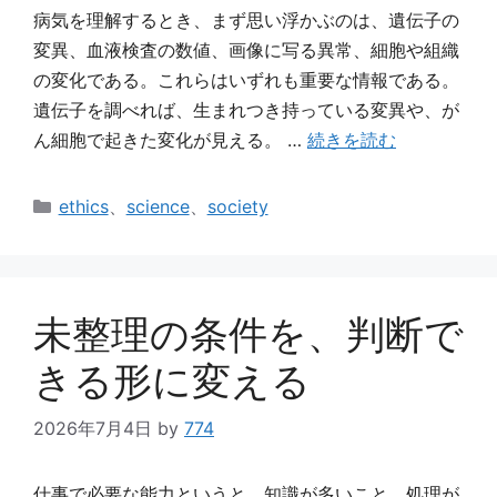
病気を理解するとき、まず思い浮かぶのは、遺伝子の
変異、血液検査の数値、画像に写る異常、細胞や組織
の変化である。これらはいずれも重要な情報である。
遺伝子を調べれば、生まれつき持っている変異や、が
ん細胞で起きた変化が見える。 …
続きを読む
カ
ethics
、
science
、
society
テ
ゴ
リ
ー
未整理の条件を、判断で
きる形に変える
2026年7月4日
by
774
仕事で必要な能力というと、知識が多いこと、処理が