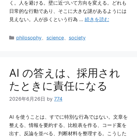
く。人を避ける。壁に近づいて方向を変える。どれも
日常的な行動であり、そこに大きな謎があるようには
見えない。人が歩くという行為 …
続きを読む
カ
philosophy
、
science
、
society
テ
ゴ
リ
ー
AI の答えは、採用され
たときに責任になる
2026年6月26日
by
774
AI を使うことは、すでに特別な行為ではない。文章を
整える、情報を要約する、比較表を作る、コード案を
出す、反論を並べる、判断材料を整理する。こうした