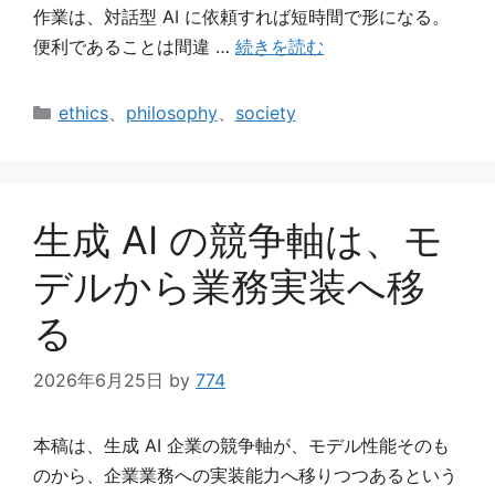
作業は、対話型 AI に依頼すれば短時間で形になる。
便利であることは間違 …
続きを読む
カ
ethics
、
philosophy
、
society
テ
ゴ
リ
ー
生成 AI の競争軸は、モ
デルから業務実装へ移
る
2026年6月25日
by
774
本稿は、生成 AI 企業の競争軸が、モデル性能そのも
のから、企業業務への実装能力へ移りつつあるという