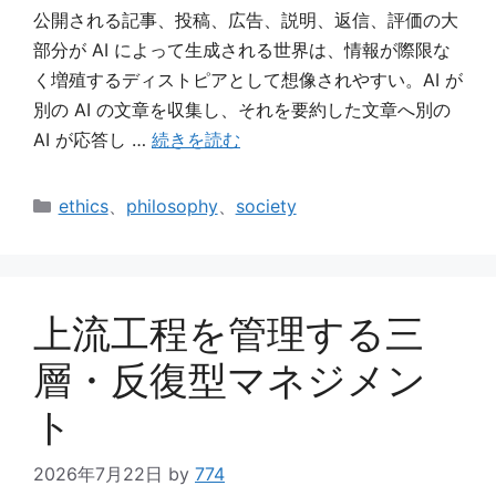
公開される記事、投稿、広告、説明、返信、評価の大
部分が AI によって生成される世界は、情報が際限な
く増殖するディストピアとして想像されやすい。AI が
別の AI の文章を収集し、それを要約した文章へ別の
AI が応答し …
続きを読む
カ
ethics
、
philosophy
、
society
テ
ゴ
リ
ー
上流工程を管理する三
層・反復型マネジメン
ト
2026年7月22日
by
774