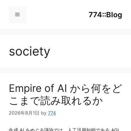
コ
ン
774::Blog
テ
ン
メ
ツ
へ
society
ニ
ス
キ
ッ
ュ
プ
ー
Empire of AI から何をど
こまで読み取れるか
2026年8月1日
by
774
生成 AI をめぐる議論では、人工汎用知能である AGI