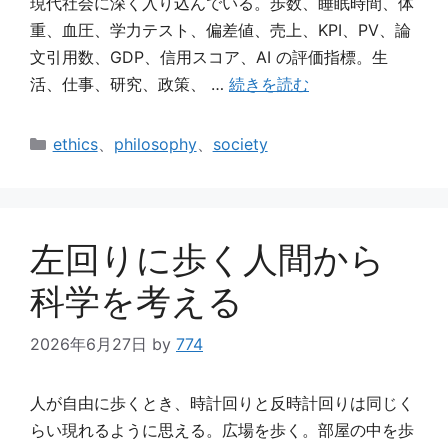
現代社会に深く入り込んでいる。歩数、睡眠時間、体
重、血圧、学力テスト、偏差値、売上、KPI、PV、論
文引用数、GDP、信用スコア、AI の評価指標。生
活、仕事、研究、政策、 …
続きを読む
カ
ethics
、
philosophy
、
society
テ
ゴ
リ
ー
左回りに歩く人間から
科学を考える
2026年6月27日
by
774
人が自由に歩くとき、時計回りと反時計回りは同じく
らい現れるように思える。広場を歩く。部屋の中を歩