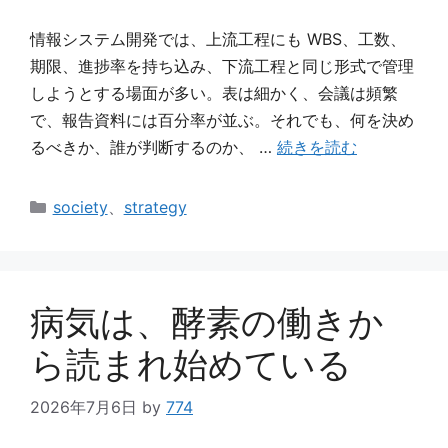
情報システム開発では、上流工程にも WBS、工数、
期限、進捗率を持ち込み、下流工程と同じ形式で管理
しようとする場面が多い。表は細かく、会議は頻繁
で、報告資料には百分率が並ぶ。それでも、何を決め
るべきか、誰が判断するのか、 …
続きを読む
カ
society
、
strategy
テ
ゴ
リ
ー
病気は、酵素の働きか
ら読まれ始めている
2026年7月6日
by
774