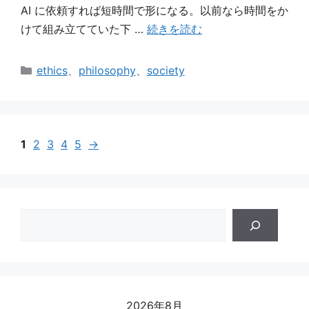
AI に依頼すれば短時間で形になる。以前なら時間をか
けて組み立てていた下 …
続きを読む
カ
ethics
、
philosophy
、
society
テ
ゴ
リ
ー
1
2
3
4
5
→
検
索
2026年8月