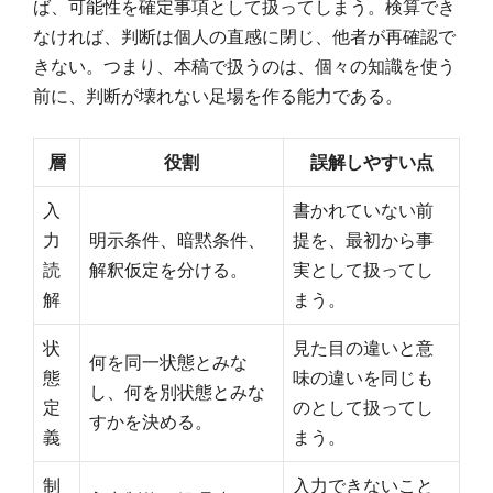
ば、可能性を確定事項として扱ってしまう。検算でき
なければ、判断は個人の直感に閉じ、他者が再確認で
きない。つまり、本稿で扱うのは、個々の知識を使う
前に、判断が壊れない足場を作る能力である。
層
役割
誤解しやすい点
入
書かれていない前
力
明示条件、暗黙条件、
提を、最初から事
読
解釈仮定を分ける。
実として扱ってし
解
まう。
状
見た目の違いと意
何を同一状態とみな
態
味の違いを同じも
し、何を別状態とみな
定
のとして扱ってし
すかを決める。
義
まう。
制
入力できないこと