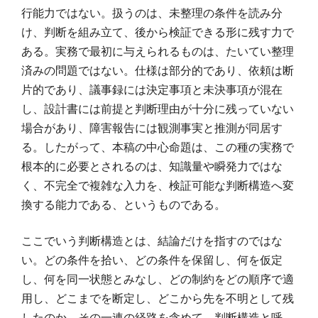
行能力ではない。扱うのは、未整理の条件を読み分
け、判断を組み立て、後から検証できる形に残す力で
ある。実務で最初に与えられるものは、たいてい整理
済みの問題ではない。仕様は部分的であり、依頼は断
片的であり、議事録には決定事項と未決事項が混在
し、設計書には前提と判断理由が十分に残っていない
場合があり、障害報告には観測事実と推測が同居す
る。したがって、本稿の中心命題は、この種の実務で
根本的に必要とされるのは、知識量や瞬発力ではな
く、不完全で複雑な入力を、検証可能な判断構造へ変
換する能力である、というものである。
ここでいう判断構造とは、結論だけを指すのではな
い。どの条件を拾い、どの条件を保留し、何を仮定
し、何を同一状態とみなし、どの制約をどの順序で適
用し、どこまでを断定し、どこから先を不明として残
したのか。その一連の経路を含めて、判断構造と呼