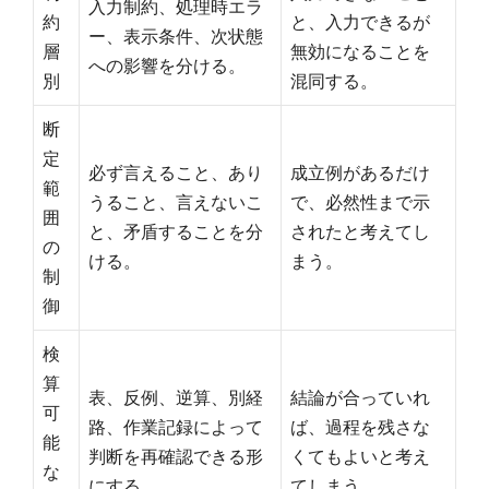
入力制約、処理時エラ
約
と、入力できるが
ー、表示条件、次状態
層
無効になることを
への影響を分ける。
別
混同する。
断
定
必ず言えること、あり
成立例があるだけ
範
うること、言えないこ
で、必然性まで示
囲
と、矛盾することを分
されたと考えてし
の
ける。
まう。
制
御
検
算
表、反例、逆算、別経
結論が合っていれ
可
路、作業記録によって
ば、過程を残さな
能
判断を再確認できる形
くてもよいと考え
な
にする。
てしまう。