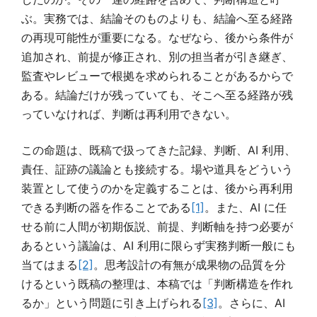
ぶ。実務では、結論そのものよりも、結論へ至る経路
の再現可能性が重要になる。なぜなら、後から条件が
追加され、前提が修正され、別の担当者が引き継ぎ、
監査やレビューで根拠を求められることがあるからで
ある。結論だけが残っていても、そこへ至る経路が残
っていなければ、判断は再利用できない。
この命題は、既稿で扱ってきた記録、判断、AI 利用、
責任、証跡の議論とも接続する。場や道具をどういう
装置として使うのかを定義することは、後から再利用
できる判断の器を作ることである
[1]
。また、AI に任
せる前に人間が初期仮説、前提、判断軸を持つ必要が
あるという議論は、AI 利用に限らず実務判断一般にも
当てはまる
[2]
。思考設計の有無が成果物の品質を分
けるという既稿の整理は、本稿では「判断構造を作れ
るか」という問題に引き上げられる
[3]
。さらに、AI