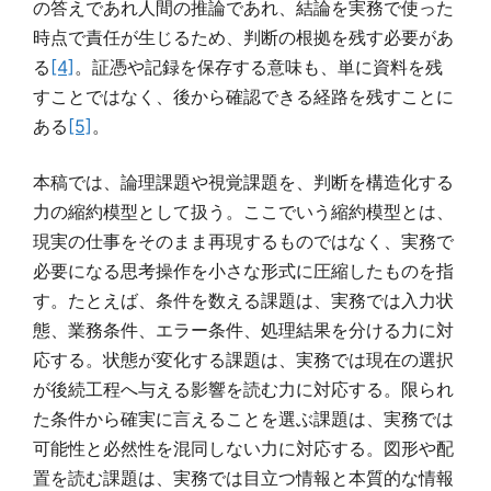
の答えであれ人間の推論であれ、結論を実務で使った
時点で責任が生じるため、判断の根拠を残す必要があ
る
[4]
。証憑や記録を保存する意味も、単に資料を残
すことではなく、後から確認できる経路を残すことに
ある
[5]
。
本稿では、論理課題や視覚課題を、判断を構造化する
力の縮約模型として扱う。ここでいう縮約模型とは、
現実の仕事をそのまま再現するものではなく、実務で
必要になる思考操作を小さな形式に圧縮したものを指
す。たとえば、条件を数える課題は、実務では入力状
態、業務条件、エラー条件、処理結果を分ける力に対
応する。状態が変化する課題は、実務では現在の選択
が後続工程へ与える影響を読む力に対応する。限られ
た条件から確実に言えることを選ぶ課題は、実務では
可能性と必然性を混同しない力に対応する。図形や配
置を読む課題は、実務では目立つ情報と本質的な情報