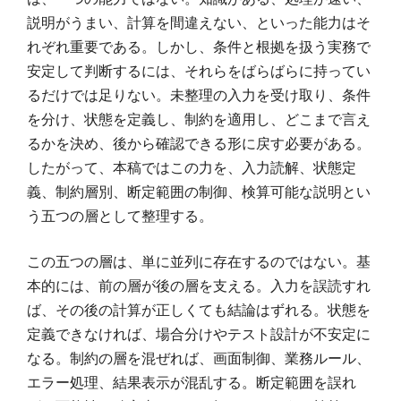
説明がうまい、計算を間違えない、といった能力はそ
れぞれ重要である。しかし、条件と根拠を扱う実務で
安定して判断するには、それらをばらばらに持ってい
るだけでは足りない。未整理の入力を受け取り、条件
を分け、状態を定義し、制約を適用し、どこまで言え
るかを決め、後から確認できる形に戻す必要がある。
したがって、本稿ではこの力を、入力読解、状態定
義、制約層別、断定範囲の制御、検算可能な説明とい
う五つの層として整理する。
この五つの層は、単に並列に存在するのではない。基
本的には、前の層が後の層を支える。入力を誤読すれ
ば、その後の計算が正しくても結論はずれる。状態を
定義できなければ、場合分けやテスト設計が不安定に
なる。制約の層を混ぜれば、画面制御、業務ルール、
エラー処理、結果表示が混乱する。断定範囲を誤れ