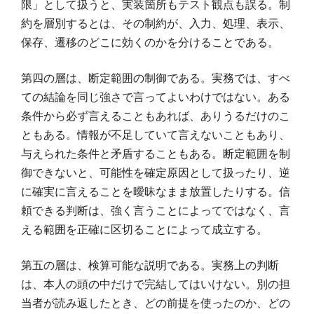
限」として扱うと、実装箇所もテスト観点も誤る。制
約を層別するとは、その制約が、入力、処理、表示、
保存、遷移のどこに効くのかを分けることである。
第四の層は、断定範囲の制御である。実務では、すべ
ての結論を同じ強さで言ってよいわけではない。ある
条件から必ず言えることもあれば、ありうるだけのこ
ともある。情報が不足していて言えないこともあり、
与えられた条件と矛盾することもある。断定範囲を制
御できないと、可能性を確定原因として扱ったり、逆
に確実に言えることを曖昧なまま放置したりする。信
頼できる判断は、強く言うことによってではなく、言
える範囲を正確に区切ることによって成立する。
第五の層は、検算可能な説明である。実務上の判断
は、本人の頭の中だけで完結してはいけない。別の担
当者が読み返したとき、どの前提を使ったのか、どの