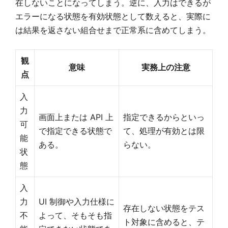
在しないことになってしまう。逆に、入力はできるが
エラーになる状態を有効状態として数えると、実際に
は結果を返さない組合せまで正常系に含めてしまう。
観
意味
実務上の注意
点
入
力
画面上または API 上
指定できるからといっ
可
で指定できる状態で
て、処理が有効とは限
能
ある。
らない。
状
態
入
力
UI 制御や入力仕様に
存在しない状態をテス
不
よって、そもそも指
ト対象に含めると、テ