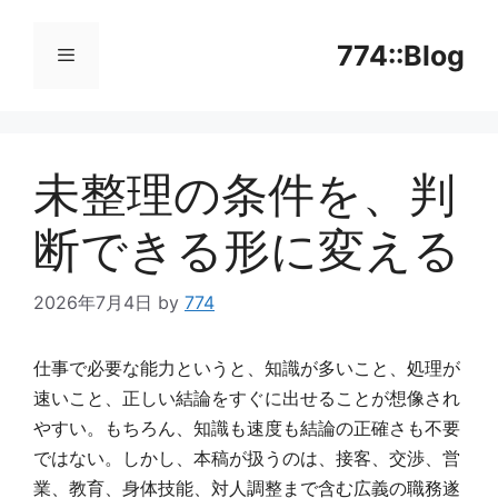
コ
ン
774::Blog
テ
ン
メ
ツ
へ
未整理の条件を、判
ニ
ス
キ
断できる形に変える
ッ
ュ
プ
2026年7月4日
by
774
ー
仕事で必要な能力というと、知識が多いこと、処理が
速いこと、正しい結論をすぐに出せることが想像され
やすい。もちろん、知識も速度も結論の正確さも不要
ではない。しかし、本稿が扱うのは、接客、交渉、営
業、教育、身体技能、対人調整まで含む広義の職務遂