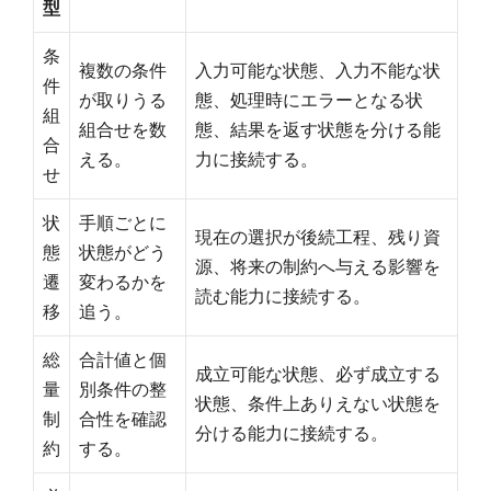
型
条
複数の条件
入力可能な状態、入力不能な状
件
が取りうる
態、処理時にエラーとなる状
組
組合せを数
態、結果を返す状態を分ける能
合
える。
力に接続する。
せ
状
手順ごとに
現在の選択が後続工程、残り資
態
状態がどう
源、将来の制約へ与える影響を
遷
変わるかを
読む能力に接続する。
移
追う。
総
合計値と個
成立可能な状態、必ず成立する
量
別条件の整
状態、条件上ありえない状態を
制
合性を確認
分ける能力に接続する。
約
する。