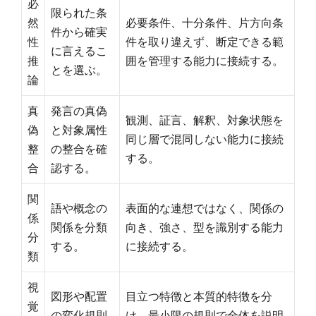
必
限られた条
然
必要条件、十分条件、片方向条
件から確実
性
件を取り違えず、断定できる範
に言えるこ
推
囲を管理する能力に接続する。
とを選ぶ。
論
真
発言の真偽
観測、証言、解釈、対象状態を
偽
と対象属性
同じ層で混同しない能力に接続
整
の整合を確
する。
合
認する。
関
語や概念の
表面的な連想ではなく、関係の
係
関係を分類
向き、強さ、型を識別する能力
分
する。
に接続する。
類
視
図形や配置
目立つ特徴と本質的特徴を分
覚
の変化規則
け、最小限の規則で全体を説明