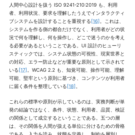
人間中心設計を扱う ISO 9241-210:2019 も、利用
者、利用状況、要求を理解したうえでインタラクティ
ブシステムを設計することを重視する
[16]
。これは、
システムを作る側の都合だけでなく、利用者がどの状
況で何を理解し、何を操作し、どこで迷うのかを考え
る必要があるということである。UI 設計のヒューリ
スティックでは、システム状態の可視性、現実世界と
の対応、エラー防止などが重要な原則として示されて
いる
[17]
。WCAG 2.2 も、知覚可能、操作可能、理解
可能、堅牢という原則に基づき、コンテンツが利用者
に届く条件を整理している
[18]
。
これらの標準や原則が示しているのは、実務判断が単
発の結論ではなく、条件、状態、利用者、品質、検証
の関係として成立するということである。五つの層
は、その関係を人間が扱える単位に分けるための骨格
である。入力を読み、状態を定義し、制約を層別し、