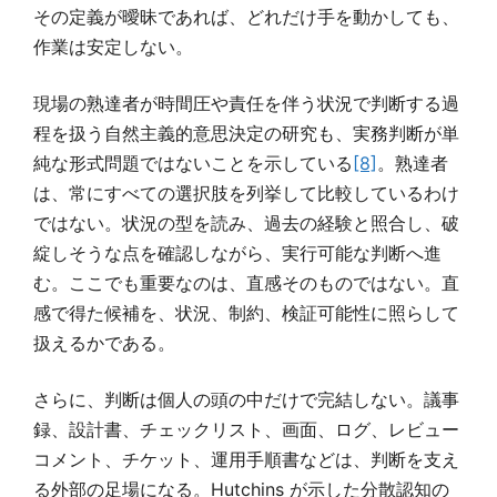
その定義が曖昧であれば、どれだけ手を動かしても、
作業は安定しない。
現場の熟達者が時間圧や責任を伴う状況で判断する過
程を扱う自然主義的意思決定の研究も、実務判断が単
純な形式問題ではないことを示している
[8]
。熟達者
は、常にすべての選択肢を列挙して比較しているわけ
ではない。状況の型を読み、過去の経験と照合し、破
綻しそうな点を確認しながら、実行可能な判断へ進
む。ここでも重要なのは、直感そのものではない。直
感で得た候補を、状況、制約、検証可能性に照らして
扱えるかである。
さらに、判断は個人の頭の中だけで完結しない。議事
録、設計書、チェックリスト、画面、ログ、レビュー
コメント、チケット、運用手順書などは、判断を支え
る外部の足場になる。Hutchins が示した分散認知の