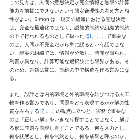
この見方は、人間の意思決定が完全情報と無限の計算
能力を前提にできないという限定合理性の考え方と相
性がよい。Simon は、現実の組織における意思決定
は、完全な最適化ではなく、認知的制約や組織的制約
の下で行われるものとして扱った
[6]
。ここで重要な
のは、人間が不完全だから単に誤るという話ではな
い。現実の組織では、情報が分散し、時間が限られ、
利害が異なり、計算可能な選択肢にも限界がある。そ
のため、判断は常に、制約の中で構造を作る営みにな
る。
また、設計とは内的環境と外的環境を結びつける人工
物を作る営みであり、問題をどう表現するかが解の性
質を左右する
[7]
。この視点に立つと、実務で重要な
のは「正しい解」をいきなり探すことではなく、解け
る形に問題を表現し直すことである。何を入力とし、
何を状態とし、何を制約とし、何を成果と呼ぶのか。