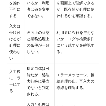
を操作
いるが、利用
を画面上で理解できる
不可に
者は値を変更
か、既存値が処理に使
する
できない。
われるかを確認する。
入力は
受け付
画面上の状態
利用者に誤解を与えな
けるが
と業務処理上
いか、ログや検索条件
処理に
の条件が一致
にどう残すかを確認す
使わな
しない。
る。
い
指定自体は可
入力後
能だが、処理
エラーメッセージ、後
にエラ
実行時に妥当
続処理停止、再入力の
ーにす
でないと判定
導線を確認する。
る
される。
入力と処理は