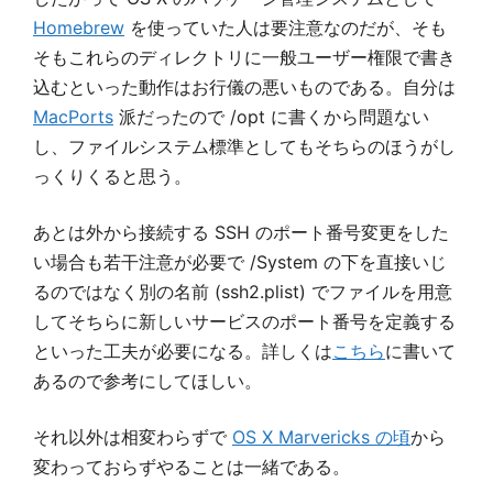
Homebrew
を使っていた人は要注意なのだが、そも
そもこれらのディレクトリに一般ユーザー権限で書き
込むといった動作はお行儀の悪いものである。自分は
MacPorts
派だったので /opt に書くから問題ない
し、ファイルシステム標準としてもそちらのほうがし
っくりくると思う。
あとは外から接続する SSH のポート番号変更をした
い場合も若干注意が必要で /System の下を直接いじ
るのではなく別の名前 (ssh2.plist) でファイルを用意
してそちらに新しいサービスのポート番号を定義する
といった工夫が必要になる。詳しくは
こちら
に書いて
あるので参考にしてほしい。
それ以外は相変わらずで
OS X Marvericks の頃
から
変わっておらずやることは一緒である。