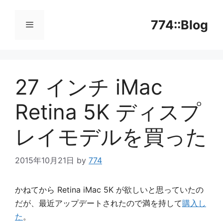
コ
ン
774::Blog
テ
ン
メ
ツ
へ
27 インチ iMac
ニ
ス
キ
Retina 5K ディスプ
ッ
ュ
プ
レイモデルを買った
ー
2015年10月21日
by
774
かねてから Retina iMac 5K が欲しいと思っていたの
だが、最近アップデートされたので満を持して
購入し
た
。