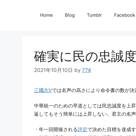
コ
ン
Home
Blog
Tumblr
Facebook
テ
ン
ツ
確実に民の忠誠
へ
ス
2021年10月10日
by
774
キ
ッ
三國志Ⅴ
では名声の高さにより命令書の数が決
プ
中華統一のための早道としては民忠誠度を上昇
返してもそう簡単には上昇しない。君主の名声
・年一回開催される
評定
で決めた目標を達成す