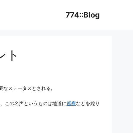
774::Blog
ント
要なステータスとされる。
、この名声というものは地道に
巡察
などを繰り