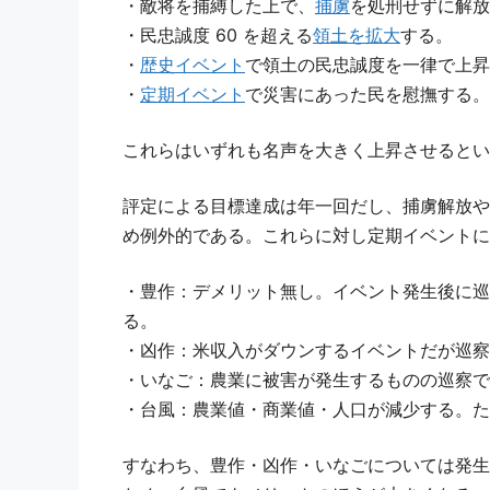
・敵将を捕縛した上で、
捕虜
を処刑せずに解放
・民忠誠度 60 を超える
領土を拡大
する。
・
歴史イベント
で領土の民忠誠度を一律で上昇
・
定期イベント
で災害にあった民を慰撫する。
これらはいずれも名声を大きく上昇させるとい
評定による目標達成は年一回だし、捕虜解放や
め例外的である。これらに対し定期イベントに
・豊作：デメリット無し。イベント発生後に巡
る。
・凶作：米収入がダウンするイベントだが巡察
・いなご：農業に被害が発生するものの巡察で
・台風：農業値・商業値・人口が減少する。た
すなわち、豊作・凶作・いなごについては発生