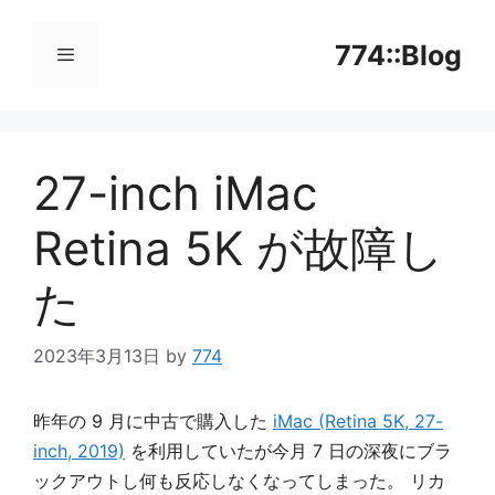
コ
ン
774::Blog
テ
ン
メ
ツ
へ
27-inch iMac
ニ
ス
キ
Retina 5K が故障し
ッ
ュ
プ
た
ー
2023年3月13日
by
774
昨年の 9 月に中古で購入した
iMac (Retina 5K, 27-
inch, 2019)
を利用していたが今月 7 日の深夜にブラ
ックアウトし何も反応しなくなってしまった。 リカ