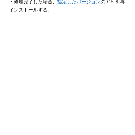
・修理完了した場合、
指定したバージョン
の OS を再
インストールする。