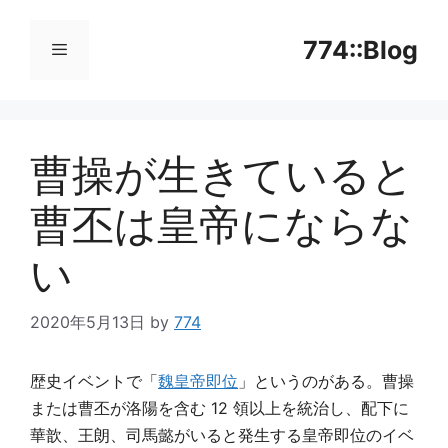
コ
ン
774::Blog
テ
ン
メ
ツ
へ
曹操が生きていると
ニ
ス
キ
曹丕は皇帝にならな
ッ
ュ
プ
い
ー
2020年5月13日
by
774
歴史イベントで「
魏皇帝即位
」というのがある。曹操
または曹丕が洛陽を含む 12 領以上を統治し、配下に
華歆、王朗、司馬懿がいると発生する皇帝即位のイベ