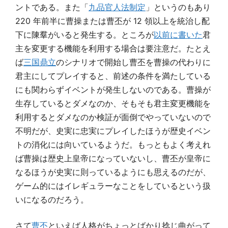
ントである。また「
九品官人法制定
」というのもあり
220 年前半に曹操または曹丕が 12 領以上を統治し配
下に陳羣がいると発生する。ところが
以前に書いた
君
主を変更する機能を利用する場合は要注意だ。たとえ
ば
三国鼎立
のシナリオで開始し曹丕を曹操の代わりに
君主にしてプレイすると、前述の条件を満たしている
にも関わらずイベントが発生しないのである。曹操が
生存しているとダメなのか、そもそも君主変更機能を
利用するとダメなのか検証が面倒でやっていないので
不明だが、史実に忠実にプレイしたほうが歴史イベン
トの消化には向いているようだ。もっともよく考えれ
ば曹操は歴史上皇帝になっていないし、曹丕が皇帝に
なるほうが史実に則っているようにも思えるのだが、
ゲーム的にはイレギュラーなことをしているという扱
いになるのだろう。
さて
曹丕
といえば人格がちょっとばかり捻じ曲がって