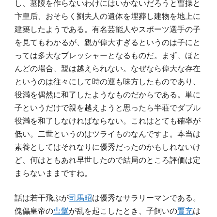
し、墓陵を作らないわけにはいかないだろうと曹操と
卞皇后、おそらく劉夫人の遺体を埋葬し建物を地上に
建築したようである。有名芸能人やスポーツ選手の子
を見てもわかるが、親が偉大すぎるというのは子にと
っては多大なプレッシャーとなるものだ。まず、ほと
んどの場合、親は越えられない。なぜなら偉大な存在
というのは往々にして時の運も味方したものであり、
役満を偶然に和了したようなものだからである。単に
子というだけで親を越えようと思ったら半荘でダブル
役満を和了しなければならない。これはとても確率が
低い。二世というのはツライものなんですよ。本当は
素養としてはそれなりに優秀だったのかもしれないけ
ど、何はともあれ早世したので結局のところ評価は定
まらないままですね。
話は若干飛ぶが
司馬昭
は優秀なサラリーマンである。
傀儡皇帝の
曹髦
が乱を起こしたとき、子飼いの
賈充
は