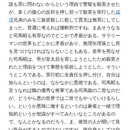
誰も罪に問わないからという理由で曹髦を殺害させた
が、多くの腹心の反対を押し切って殺害を実行した
成
済
兄弟のみを三族皆殺しに処して賈充は無罪にしてし
まった。普通に考えれば腰斬刑ですね。まあそうなる
と司馬昭も有罪なのでどこかで矛盾がある。サラリー
マンの世界もどこかに矛盾があり、無理矢理落とし所
を見つけなければならないこともある。皇帝を死なせ
た司馬昭は、帝が皇太后を害しようとしたため殺害さ
れたと理由をつけて事態を収拾しようとした。そうい
うところである。実行犯に全責任を押し付け、自分は
知らんというのは、なかなかに悪徳である。司馬昭も
言うなれば魏の優秀な将軍である司馬懿の二世なのだ
が、どうやら悪の世界では二世でもやっていけるらし
い。というか悪辣に徹するというのは麻雀と一緒で理
知的というか智謀がすべてみたいなところがあるの
で、なんとかなるのだろう。ま、後世の人が聞いて良
い気分がするものではないですが、彼自身としては自