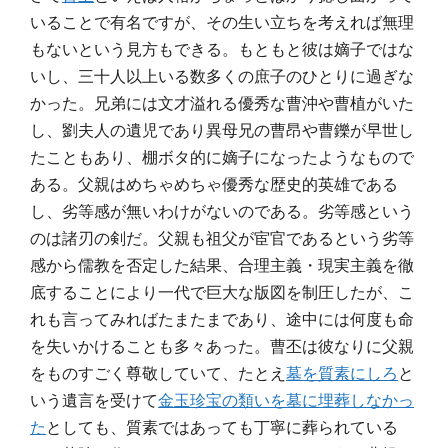
いることで有名ですが、その生い立ちを考えれば無理
もないという見方もできる。もともと彼は嫡子ではな
いし、三十人以上いる数多くの庶子のひとりに過ぎな
かった。兄弟には文才溢れる優秀な曹沖や曹植がいた
し、劉夫人の遺児であり異母兄の曹昂や曹鑠が早世し
たこともあり、棚ボタ的に嫡子になったようなもので
ある。父親はめちゃめちゃ優秀な歴史的英雄である
し、劣等感が無いわけがないのである。劣等感という
のは諸刃の剣だ。父親も祖父が宦官であるという劣等
感から儒教を否定した結果、合理主義・現実主義を徹
底することにより一代で巨大な版図を制圧したが、こ
れも言ってみればたまたまであり、途中には何度も命
を失いかけることも多々あった。曹丕は彼なりに父親
をものすごく尊敬していて、たとえ
墓を質素にしろ
と
いう遺言を受けて
金玉珍宝の類いを墓に埋葬しなかっ
た
としても、質素ではあっても丁寧に葬られている