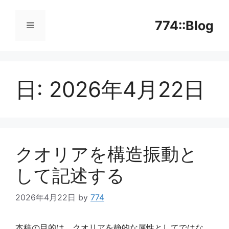
コ
ン
774::Blog
テ
ン
メ
ツ
へ
日:
2026年4月22日
ニ
ス
キ
ッ
ュ
プ
ー
クオリアを構造振動と
して記述する
2026年4月22日
by
774
本稿の目的は、クオリアを静的な属性としてではな