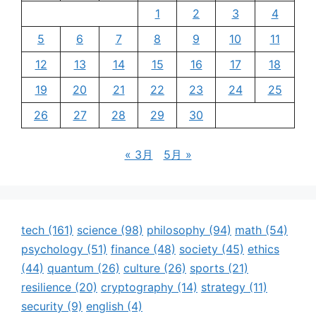
1
2
3
4
5
6
7
8
9
10
11
12
13
14
15
16
17
18
19
20
21
22
23
24
25
26
27
28
29
30
« 3月
5月 »
tech
(161)
science
(98)
philosophy
(94)
math
(54)
psychology
(51)
finance
(48)
society
(45)
ethics
(44)
quantum
(26)
culture
(26)
sports
(21)
resilience
(20)
cryptography
(14)
strategy
(11)
security
(9)
english
(4)