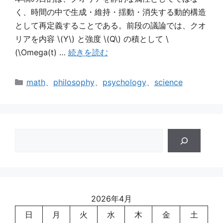
く、時間の中で生成・維持・揺動・消失する動的構造
として再定義することである。前段の議論では、クオ
リアを内容 \(Y\) と強度 \(Q\) の積として \
(\Omega(t) …
続きを読む
カ
math
、
philosophy
、
psychology
、
science
テ
ゴ
リ
ー
検
索
2026年4月
日
月
火
水
木
金
土