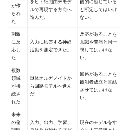
をヒト細胞由来モデ
観的に感じている
が作
ルで再現する方向へ
と断定してはいけ
られ
進んだ。
ない。
た
刺激
反応があることを
に反
入力に応答する神経
意識や苦痛と同一
応し
活動を測定できた。
視してはいけな
た
い。
複数
回路があることを
領域
単体オルガノイドか
観測者成立と直結
が接
ら回路モデルへ進ん
させてはいけな
続さ
だ。
い。
れた
未来
の倫
入力、出力、学習、
現在のモデルをす
理問
身体化が加わるほど
ぐに人工意識とし