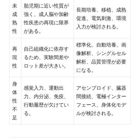
未
胎児期に近い性質が
長期培養、移植、成熟
成
強く、成人脳や加齢
促進、電気刺激、環境
熟
性疾患の再現に限界
入力が検討される。
性
がある。
標準化、自動培養、画
再
自己組織化に依存す
像解析、シングルセル
現
るため、実験間差や
解析、品質管理が必要
性
ロット差が大きい。
になる。
身
感覚入力、運動出
アセンブロイド、臓器
体
力、内分泌、免疫、
間接続、電極インター
性
行動履歴が欠けてい
フェース、身体化モデ
不
る。
ルが検討される。
足