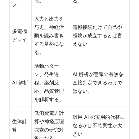
る。
る。
ス
入力と出力を
与え、神経活
電極接続だけで自己や
多電極
動を読み書き
経験が成立するとは言
アレイ
する基盤にな
えない。
る。
活動パター
ン、発生過
AI 解析が意識の有無を
AI 解析
程、薬剤反
直接判定できるわけで
応、品質管理
はない。
を解析する。
低消費電力計
汎用 AI の実用的代替に
生体計
算や神経原理
なるかは不確実性が大
算
探索の研究対
きい。
象になる。