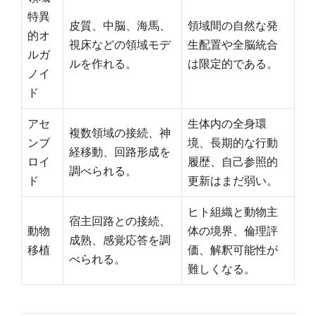
特異
皮質、中脳、海馬、
領域間の自然な発
的オ
視床などの領域モデ
生配置や全脳統合
ルガ
ルを作れる。
は限定的である。
ノイ
ド
アセ
生体内の全身環
複数領域の接続、神
ンブ
境、長期的な行動
経移動、回路形成を
ロイ
履歴、自己参照的
調べられる。
ド
更新はまだ弱い。
ヒト組織と動物主
宿主回路との接続、
動物
体の境界、倫理評
成熟、感覚応答を調
移植
価、解釈可能性が
べられる。
難しくなる。