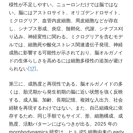
様性が不足しやすい。ニューロンだけでは脳ではな
い。脳にはアストロサイト、オリゴデンドロサイト、
ミクログリア、血管内皮細胞、周皮細胞などが存在
し、シナプス形成、炎症、髄鞘化、代謝、シナプス刈
り込み、神経変性に関わる。ミクログリアを含むモデ
ルでは、細胞死や酸化ストレス関連遺伝子発現、神経
成熟に影響する可能性が示されており、脳オルガノイ
ドの生体らしさを高めるには細胞多様性の追加が避け
られない
[17]
。
第三に、成熟度と再現性である。脳オルガノイドの多
くは、胎児期から発生初期の脳に近い状態を強く反映
する。成人脳、加齢、長期記憶、複雑な入出力、社会
経験を再現するわけではない。また、自己組織化に依
存するため、同じ手順でもサイズ、形、細胞構成、成
熟度、活動パターンにばらつきが出る。2025 年の
morphodynamics 研究は、ヒト iPS 細胞由来の early