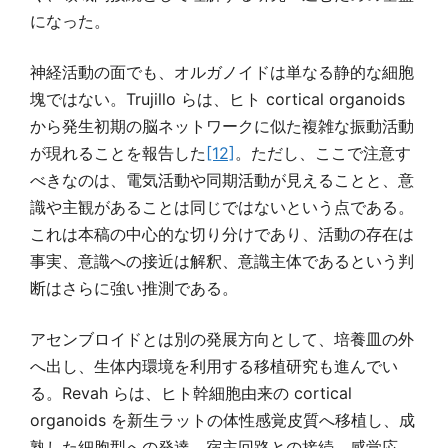
になった。
神経活動の面でも、オルガノイドは単なる静的な細胞
塊ではない。Trujillo らは、ヒト cortical organoids
から発生初期の脳ネットワークに似た複雑な振動活動
が現れることを報告した
[12]
。ただし、ここで注意す
べきなのは、電気活動や同期活動が見えることと、意
識や主観があることは同じではないという点である。
これは本稿の中心的な切り分けであり、活動の存在は
事実、意識への接近は解釈、意識主体であるという判
断はさらに強い推測である。
アセンブロイドとは別の発展方向として、培養皿の外
へ出し、生体内環境を利用する移植研究も進んでい
る。Revah らは、ヒト幹細胞由来の cortical
organoids を新生ラットの体性感覚皮質へ移植し、成
熟した細胞型への発達、宿主回路との接続、感覚応