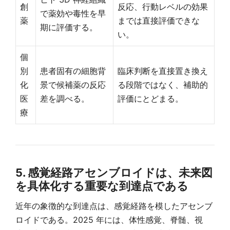
創
反応、行動レベルの効果
で薬効や毒性を早
薬
までは直接評価できな
期に評価する。
い。
個
別
患者固有の細胞背
臨床判断を直接置き換え
化
景で候補薬の反応
る段階ではなく、補助的
医
差を調べる。
評価にとどまる。
療
5. 感覚経路アセンブロイドは、未来図
を具体化する重要な到達点である
近年の象徴的な到達点は、感覚経路を模したアセンブ
ロイドである。2025 年には、体性感覚、脊髄、視