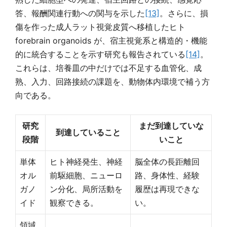
答、報酬関連行動への関与を示した
[13]
。さらに、損
傷を作った成人ラット視覚皮質へ移植したヒト
forebrain organoids が、宿主視覚系と構造的・機能
的に統合することを示す研究も報告されている
[14]
。
これらは、培養皿の中だけでは不足する血管化、成
熟、入力、回路接続の課題を、動物体内環境で補う方
向である。
研究
まだ到達していな
到達していること
段階
いこと
単体
ヒト神経発生、神経
脳全体の長距離回
オル
前駆細胞、ニューロ
路、身体性、経験
ガノ
ン分化、局所活動を
履歴は再現できな
イド
観察できる。
い。
領域