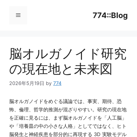
コ
ン
774::Blog
テ
ン
メ
ツ
へ
脳オルガノイド研究
ニ
ス
キ
の現在地と未来図
ッ
ュ
プ
2026年5月19日
by
774
ー
脳オルガノイドをめぐる議論では、事実、期待、恐
怖、倫理、哲学的推測が混ざりやすい。研究の現在地
を正確に見るには、まず脳オルガノイドを「人工脳」
や「培養皿の中の小さな人格」としてではなく、ヒト
脳発生と神経疾患を部分的に再現する 3D 実験モデル