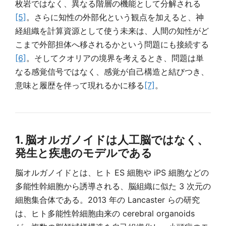
枚岩ではなく、異なる階層の機能として分解される
[5]
。さらに知性の外部化という観点を加えると、神
経組織を計算資源として使う未来は、人間の知性がど
こまで外部担体へ移されるかという問題にも接続する
[6]
。そしてクオリアの境界を考えるとき、問題は単
なる感覚信号ではなく、感覚が自己構造と結びつき、
意味と履歴を伴って現れるかに移る
[7]
。
1. 脳オルガノイドは人工脳ではなく、
発生と疾患のモデルである
脳オルガノイドとは、ヒト ES 細胞や iPS 細胞などの
多能性幹細胞から誘導される、脳組織に似た 3 次元の
細胞集合体である。2013 年の Lancaster らの研究
は、ヒト多能性幹細胞由来の cerebral organoids