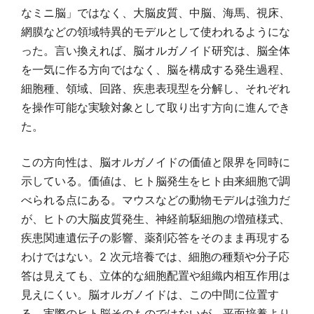
なミニ脳」ではなく、大脳皮質、中脳、海馬、視床、
網膜などの領域特異的モデルとして使われるようにな
った。言い換えれば、脳オルガノイド研究は、脳全体
を一気に作る方向ではなく、脳を構成する発生過程、
細胞種、領域、回路、疾患表現型を分解し、それぞれ
を操作可能な実験対象として取り出す方向に進んでき
た。
この方向性は、脳オルガノイドの価値と限界を同時に
示している。価値は、ヒト脳発生をヒト由来細胞で調
べられる点にある。マウスなどの動物モデルは強力だ
が、ヒトの大脳皮質発生、神経前駆細胞の増殖様式、
疾患関連遺伝子の影響、薬剤応答をそのまま再現する
わけではない。2 次元培養では、細胞の種類や分子応
答は見えても、立体的な細胞配置や組織内相互作用は
見えにくい。脳オルガノイドは、この中間に位置す
る。実際のヒト脳そのものではないが、平面培養より