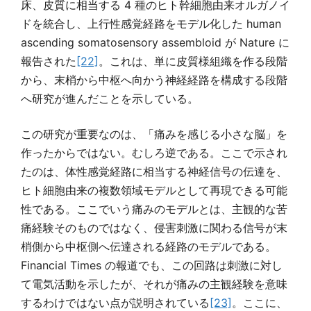
床、皮質に相当する 4 種のヒト幹細胞由来オルガノイ
ドを統合し、上行性感覚経路をモデル化した human
ascending somatosensory assembloid が Nature に
報告された
[22]
。これは、単に皮質様組織を作る段階
から、末梢から中枢へ向かう神経経路を構成する段階
へ研究が進んだことを示している。
この研究が重要なのは、「痛みを感じる小さな脳」を
作ったからではない。むしろ逆である。ここで示され
たのは、体性感覚経路に相当する神経信号の伝達を、
ヒト細胞由来の複数領域モデルとして再現できる可能
性である。ここでいう痛みのモデルとは、主観的な苦
痛経験そのものではなく、侵害刺激に関わる信号が末
梢側から中枢側へ伝達される経路のモデルである。
Financial Times の報道でも、この回路は刺激に対し
て電気活動を示したが、それが痛みの主観経験を意味
するわけではない点が説明されている
[23]
。ここに、