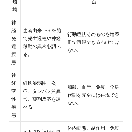
領
点
域
神
経
患者由来 iPS 細胞
行動症状そのものを培養
発
で発生過程や神経
皿で再現できるわけでは
達
移動の異常を調べ
ない。
疾
る。
患
神
経
細胞脆弱性、炎
加齢、血管、免疫、全身
変
症、タンパク質異
代謝を完全には再現でき
性
常、薬剤反応を調
ない。
疾
べる。
患
体内動態、副作用、免疫
ヒト 3D 神経組織