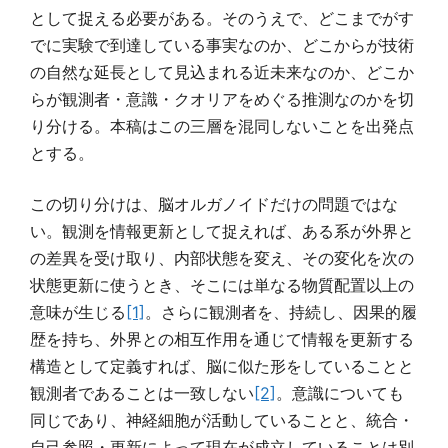
として捉える必要がある。そのうえで、どこまでがす
でに実験で到達している事実なのか、どこからが技術
の自然な延長として見込まれる近未来なのか、どこか
らが観測者・意識・クオリアをめぐる推測なのかを切
り分ける。本稿はこの三層を混同しないことを出発点
とする。
この切り分けは、脳オルガノイドだけの問題ではな
い。観測を情報更新として捉えれば、ある系が外界と
の差異を受け取り、内部状態を変え、その変化を次の
状態更新に使うとき、そこには単なる物質配置以上の
意味が生じる
[1]
。さらに観測者を、持続し、因果的履
歴を持ち、外界との相互作用を通じて情報を更新する
構造として定義すれば、脳に似た形をしていることと
観測者であることは一致しない
[2]
。意識についても
同じであり、神経細胞が活動していることと、統合・
自己参照・更新によって現在が成立していることは別