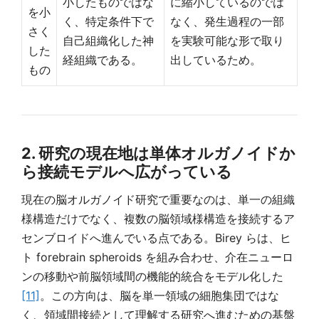
小したものではな
に縮小しているのでは
を小
く、特定条件下で
なく、発生過程の一部
さく
自己組織化した神
を実験可能な形で取り
した
経組織である。
出しているため。
もの
2. 研究の現在地は単体オルガノイドか
ら接続モデルへ広がっている
現在の脳オルガノイド研究で重要なのは、単一の組織
様構造だけでなく、複数の脳領域様構造を接続するア
センブロイドへ進んでいる点である。Birey らは、ヒ
ト forebrain spheroids を組み合わせ、介在ニューロ
ンの移動や前脳領域間の機能的統合をモデル化した
[11]
。この方向は、脳を単一領域の細胞集団ではな
く、領域間接続として理解する研究へ進むための基盤