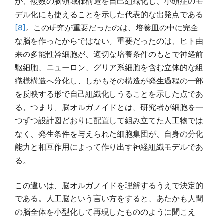
が、複数の脳領域様構造を自己組織化し、小頭症のモ
デル化にも使えることを示した代表的な出発点である
[8]
。この研究が重要だったのは、培養皿の中に完全
な脳を作ったからではない。重要だったのは、ヒト由
来の多能性幹細胞が、適切な培養条件のもとで神経前
駆細胞、ニューロン、グリア系細胞を含む立体的な組
織様構造へ分化し、しかもその構造が発生過程の一部
を反映する形で自己組織化しうることを示した点であ
る。つまり、脳オルガノイドとは、研究者が細胞を一
つずつ設計図どおりに配置して組み立てた人工物では
なく、発生条件を与えられた細胞集団が、自身の分化
能力と相互作用によって作り出す神経組織モデルであ
る。
この違いは、脳オルガノイドを理解するうえで決定的
である。人工脳という言い方をすると、あたかも人間
の脳全体を小型化して再現したもののように聞こえ