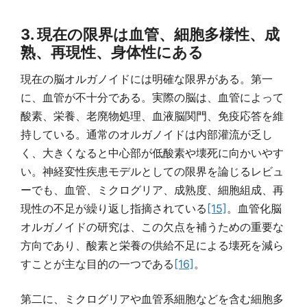
3. 現在の限界は血管、細胞多様性、成
熟、再現性、身体性にある
現在の脳オルガノイドには明確な限界がある。第一
に、血管が不十分である。実際の脳は、血管によって
酸素、栄養、老廃物処理、血液脳関門、免疫応答を維
持している。通常のオルガノイドは内部灌流が乏し
く、大きくなると中心部が低酸素や壊死に向かいやす
い。神経変性疾患モデルとしての限界を論じるレビュ
ーでも、血管、ミクログリア、成熟度、細胞組成、再
現性の不足が繰り返し指摘されている
[15]
。血管化脳
オルガノイドの研究は、この欠点を補うための重要な
方向であり、酸素と栄養の供給不足による壊死を減ら
すことが主な目的の一つである
[16]
。
第二に、ミクログリアや血管系細胞などを含む細胞多