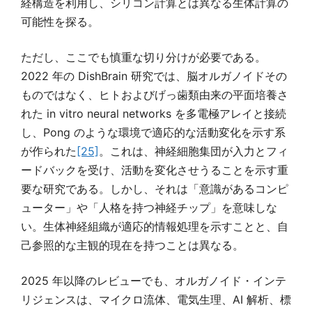
経構造を利用し、シリコン計算とは異なる生体計算の
可能性を探る。
ただし、ここでも慎重な切り分けが必要である。
2022 年の DishBrain 研究では、脳オルガノイドその
ものではなく、ヒトおよびげっ歯類由来の平面培養さ
れた in vitro neural networks を多電極アレイと接続
し、Pong のような環境で適応的な活動変化を示す系
が作られた
[25]
。これは、神経細胞集団が入力とフィ
ードバックを受け、活動を変化させうることを示す重
要な研究である。しかし、それは「意識があるコンピ
ューター」や「人格を持つ神経チップ」を意味しな
い。生体神経組織が適応的情報処理を示すことと、自
己参照的な主観的現在を持つことは異なる。
2025 年以降のレビューでも、オルガノイド・インテ
リジェンスは、マイクロ流体、電気生理、AI 解析、標