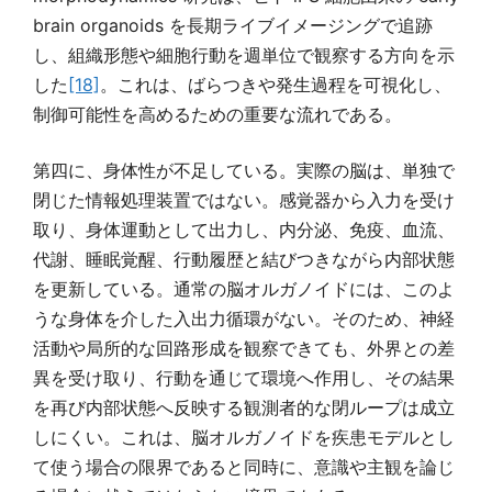
brain organoids を長期ライブイメージングで追跡
し、組織形態や細胞行動を週単位で観察する方向を示
した
[18]
。これは、ばらつきや発生過程を可視化し、
制御可能性を高めるための重要な流れである。
第四に、身体性が不足している。実際の脳は、単独で
閉じた情報処理装置ではない。感覚器から入力を受け
取り、身体運動として出力し、内分泌、免疫、血流、
代謝、睡眠覚醒、行動履歴と結びつきながら内部状態
を更新している。通常の脳オルガノイドには、このよ
うな身体を介した入出力循環がない。そのため、神経
活動や局所的な回路形成を観察できても、外界との差
異を受け取り、行動を通じて環境へ作用し、その結果
を再び内部状態へ反映する観測者的な閉ループは成立
しにくい。これは、脳オルガノイドを疾患モデルとし
て使う場合の限界であると同時に、意識や主観を論じ