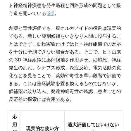
ト神経精神疾患を発生過程と回路形成の問題として扱
う道を開いている
[21]
。
創薬と毒性評価でも、脳オルガノイドの役割は現実的
である。新しい薬剤候補をいきなり人間に投与するこ
とはできず、動物実験だけではヒト神経組織での反応
を十分に予測できない場合がある。そこで、ヒト由来
の 3D 神経組織に薬剤候補を作用させ、細胞死、神経
発生の乱れ、シナプス形成、炎症反応、電気活動の変
化などを見ることで、薬効や毒性を早い段階で評価で
きる。これは臨床試験を置き換えるものではないが、
候補薬の絞り込み、発達神経毒性の確認、患者ごとの
反応差の探索には有用である。
応
用
過大評価してはいけない
現実的な使い方