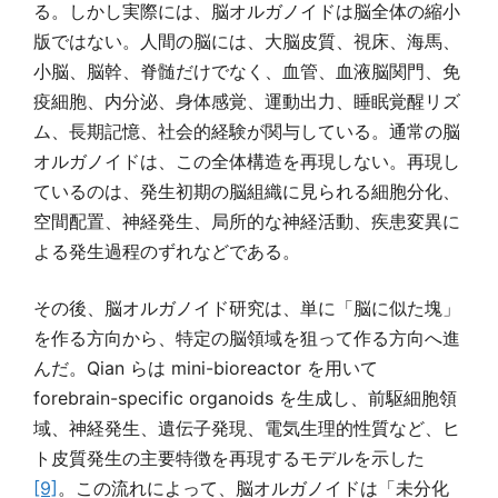
る。しかし実際には、脳オルガノイドは脳全体の縮小
版ではない。人間の脳には、大脳皮質、視床、海馬、
小脳、脳幹、脊髄だけでなく、血管、血液脳関門、免
疫細胞、内分泌、身体感覚、運動出力、睡眠覚醒リズ
ム、長期記憶、社会的経験が関与している。通常の脳
オルガノイドは、この全体構造を再現しない。再現し
ているのは、発生初期の脳組織に見られる細胞分化、
空間配置、神経発生、局所的な神経活動、疾患変異に
よる発生過程のずれなどである。
その後、脳オルガノイド研究は、単に「脳に似た塊」
を作る方向から、特定の脳領域を狙って作る方向へ進
んだ。Qian らは mini-bioreactor を用いて
forebrain-specific organoids を生成し、前駆細胞領
域、神経発生、遺伝子発現、電気生理的性質など、ヒ
ト皮質発生の主要特徴を再現するモデルを示した
[9]
。この流れによって、脳オルガノイドは「未分化