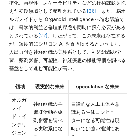
準化、再現性、スケーラビリティなどの技術課題を抱
えた初期領域として整理されている
[26]
。また、脳オ
ルガノイドから Organoid Intelligence へ進む議論で
は、科学的利益と倫理的課題を同時に扱う必要がある
とされている
[27]
。したがって、この未来は存在する
が、短期的にシリコン AI を置き換えるというより、
入出力付き神経組織の実験系として、神経組織の学
習、薬剤影響、可塑性、神経疾患の機能評価を調べる
基盤として進む可能性が高い。
領域
現実的な未来
speculative な未来
オルガ
神経組織の学
自律的な人工主体や意
ノイ
習様活動や薬
識ある生体コンピュー
ド・イ
剤影響を調べ
ターになる可能性は現
ンテリ
る実験系にな
時点では強い推測であ
ジェン