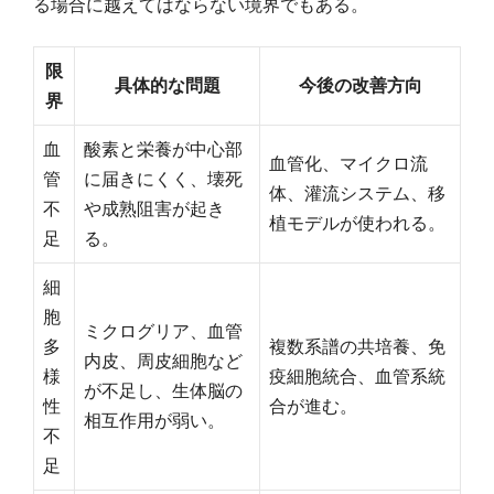
る場合に越えてはならない境界でもある。
限
具体的な問題
今後の改善方向
界
血
酸素と栄養が中心部
血管化、マイクロ流
管
に届きにくく、壊死
体、灌流システム、移
不
や成熟阻害が起き
植モデルが使われる。
足
る。
細
胞
ミクログリア、血管
多
複数系譜の共培養、免
内皮、周皮細胞など
様
疫細胞統合、血管系統
が不足し、生体脳の
性
合が進む。
相互作用が弱い。
不
足