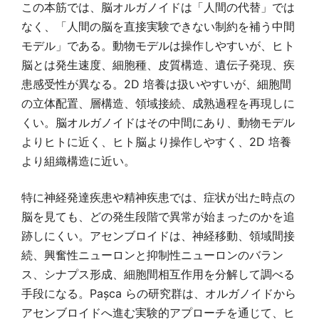
この本筋では、脳オルガノイドは「人間の代替」では
なく、「人間の脳を直接実験できない制約を補う中間
モデル」である。動物モデルは操作しやすいが、ヒト
脳とは発生速度、細胞種、皮質構造、遺伝子発現、疾
患感受性が異なる。2D 培養は扱いやすいが、細胞間
の立体配置、層構造、領域接続、成熟過程を再現しに
くい。脳オルガノイドはその中間にあり、動物モデル
よりヒトに近く、ヒト脳より操作しやすく、2D 培養
より組織構造に近い。
特に神経発達疾患や精神疾患では、症状が出た時点の
脳を見ても、どの発生段階で異常が始まったのかを追
跡しにくい。アセンブロイドは、神経移動、領域間接
続、興奮性ニューロンと抑制性ニューロンのバラン
ス、シナプス形成、細胞間相互作用を分解して調べる
手段になる。Pașca らの研究群は、オルガノイドから
アセンブロイドへ進む実験的アプローチを通じて、ヒ