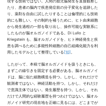
現する技術ではない。人間の胎児脳発生を直接観察し
たり、患者の脳内で疾患発症前の分子変化を追跡した
り、薬剤を自由に試したりすることは倫理的にも技術
的にも難しい。その制約を補うために、ヒト由来細胞
から発生過程の一部を取り出し、操作可能な実験系に
したものが脳オルガノイドである。Di Lullo と
Kriegstein も、脳オルガノイドを、ヒト神経発生と疾
患を調べるために多能性幹細胞の自己組織化能力を利
用したモデルとして整理している
[10]
。
したがって、本稿で脳オルガノイドを扱うときにも、
まずこの線引きを固定する必要がある。脳オルガノイ
ドは、脳に似た細胞構造を持つ。しかし、それだけで
観測者ではない。神経活動を持つ。しかし、それだけ
で意識主体ではない。発生履歴を持つ。しかし、それ
だけで人間的な経験履歴を持つわけではない。脳オル
ガノイド研究の現在地を正確に見るには、どこまでが