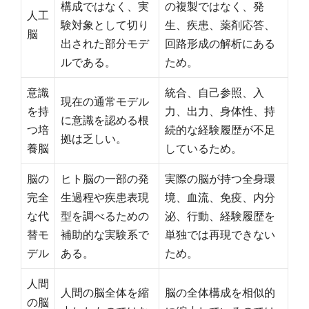
構成ではなく、実
の複製ではなく、発
人工
験対象として切り
生、疾患、薬剤応答、
脳
出された部分モデ
回路形成の解析にある
ルである。
ため。
意識
統合、自己参照、入
現在の通常モデル
を持
力、出力、身体性、持
に意識を認める根
つ培
続的な経験履歴が不足
拠は乏しい。
養脳
しているため。
脳の
ヒト脳の一部の発
実際の脳が持つ全身環
完全
生過程や疾患表現
境、血流、免疫、内分
な代
型を調べるための
泌、行動、経験履歴を
替モ
補助的な実験系で
単独では再現できない
デル
ある。
ため。
人間
人間の脳全体を縮
脳の全体構成を相似的
の脳