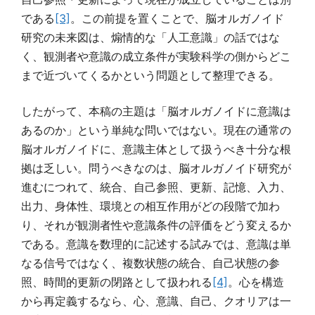
である
[3]
。この前提を置くことで、脳オルガノイド
研究の未来図は、煽情的な「人工意識」の話ではな
く、観測者や意識の成立条件が実験科学の側からどこ
まで近づいてくるかという問題として整理できる。
したがって、本稿の主題は「脳オルガノイドに意識は
あるのか」という単純な問いではない。現在の通常の
脳オルガノイドに、意識主体として扱うべき十分な根
拠は乏しい。問うべきなのは、脳オルガノイド研究が
進むにつれて、統合、自己参照、更新、記憶、入力、
出力、身体性、環境との相互作用がどの段階で加わ
り、それが観測者性や意識条件の評価をどう変えるか
である。意識を数理的に記述する試みでは、意識は単
なる信号ではなく、複数状態の統合、自己状態の参
照、時間的更新の閉路として扱われる
[4]
。心を構造
から再定義するなら、心、意識、自己、クオリアは一