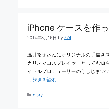
テ
ゴ
リ
ー
iPhone ケースを
2014年3月16日
by
774
温井裕子さんにオリジナルの手描き
カリスマコスプレイヤーとしても知
イドルプロデューサーのうしじまい
…
続きを読む
カ
diary
テ
ゴ