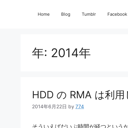
コ
ン
Home
Blog
Tumblr
Facebook
テ
ン
ツ
年:
2014年
へ
ス
キ
ッ
プ
HDD の RMA は
2014年6月22日
by
774
そういえばだいぶ時間が経つというか