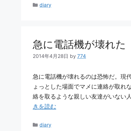
カ
diary
テ
ゴ
リ
ー
急に電話機が壊れた
2014年4月28日
by
774
急に電話機が壊れるのは恐怖だ。現
ょっとした場面でマメに連絡が取れ
絡を取るような親しい友達がいない人に
きを読む
カ
diary