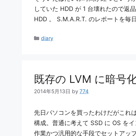
していた HDD が 1 台壊れたので返品保
HDD 。 S.M.A.R.T. のレポートを毎
カ
diary
テ
ゴ
リ
ー
既存の LVM に暗号
2014年5月13日
by
774
先日パソコンを買ったわけだがこれは SSD
構成。普通に考えて SSD に OS を
作業かつ汎用的な手段でセットアップ