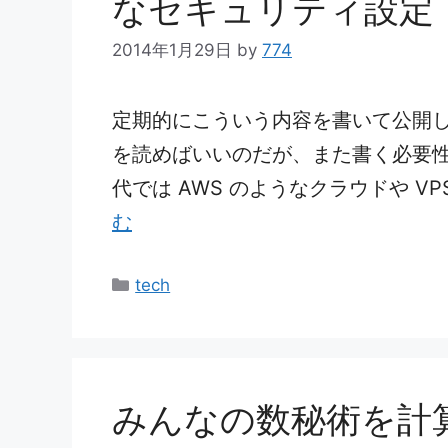
なセキュリティ設定
2014年1月29日
by
774
定期的にこういう内容を書いて公開
を読めばいいのだが、また書く必要性
代では AWS のようなクラウドや V
む
カ
tech
テ
ゴ
リ
ー
みんなの数秘術を計