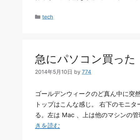
カ
tech
テ
ゴ
リ
ー
急にパソコン買った
2014年5月10日
by
774
ゴールデンウィークのど真ん中に突然
トップはこんな感じ。 右下のモニタ
る。左は Mac 、上は他のマシンの
きを読む