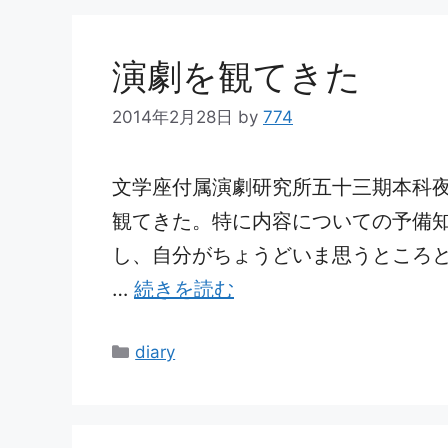
リ
ー
演劇を観てきた
2014年2月28日
by
774
文学座付属演劇研究所五十三期本科
観てきた。特に内容についての予備
し、自分がちょうどいま思うところ
…
続きを読む
カ
diary
テ
ゴ
リ