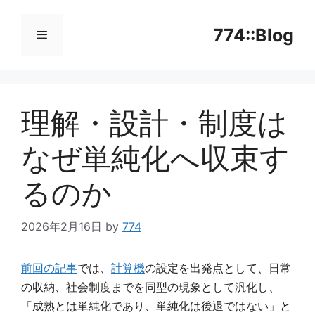
コ
ン
774::Blog
テ
ン
メ
ツ
へ
理解・設計・制度は
ニ
ス
キ
なぜ単純化へ収束す
ッ
ュ
プ
るのか
ー
2026年2月16日
by
774
前回の記事
では、
計算機
の設定を出発点として、日常
の収納、社会制度までを同型の現象として汎化し、
「成熟とは単純化であり、単純化は後退ではない」と