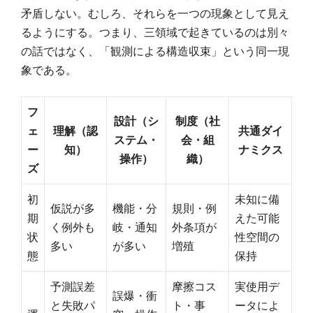
矛盾しない。むしろ、それらを一つの現象として見え
るようにする。つまり、三領域で起きているのは別々
の話ではなく、「観測による構造収束」という同一現
象である。
フ
設計（シ
制度（社
ェ
理解（認
共通ダイ
ステム・
会・組
ー
知）
ナミクス
操作）
織）
ズ
初
未知に備
仮説が多
機能・分
規則・例
期
えた可能
く例外も
岐・通知
外条項が
状
性空間の
多い
が多い
増殖
態
保持
予測誤差
摩擦コス
実使用デ
誤爆・衝
と失敗パ
ト・事
ータによ