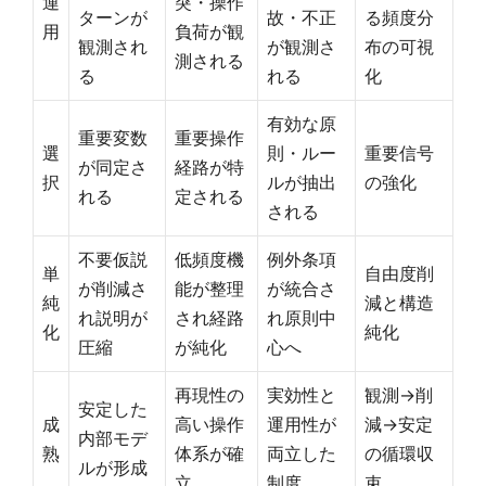
運
突・操作
ターンが
故・不正
る頻度分
用
負荷が観
観測され
が観測さ
布の可視
測される
る
れる
化
有効な原
重要変数
重要操作
選
則・ルー
重要信号
が同定さ
経路が特
択
ルが抽出
の強化
れる
定される
される
不要仮説
低頻度機
例外条項
単
自由度削
が削減さ
能が整理
が統合さ
純
減と構造
れ説明が
され経路
れ原則中
化
純化
圧縮
が純化
心へ
再現性の
実効性と
観測→削
安定した
成
高い操作
運用性が
減→安定
内部モデ
熟
体系が確
両立した
の循環収
ルが形成
立
制度
束