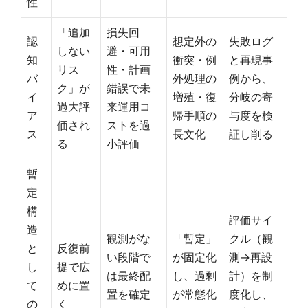
性
「追加
損失回
認
想定外の
失敗ログ
しない
避・可用
知
衝突・例
と再現事
リス
性・計画
バ
外処理の
例から、
ク」が
錯誤で未
イ
増殖・復
分岐の寄
過大評
来運用コ
ア
帰手順の
与度を検
価され
ストを過
ス
長文化
証し削る
る
小評価
暫
定
構
評価サイ
造
観測がな
「暫定」
クル（観
と
反復前
い段階で
が固定化
測→再設
し
提で広
は最終配
し、過剰
計）を制
て
めに置
置を確定
が常態化
度化し、
の
く