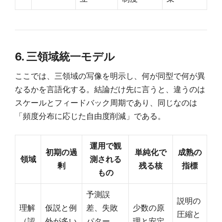
6. 三領域統一モデル
ここでは、三領域の写像を明示し、何が同型で何が異
なるかを言語化する。結論だけ先に言うと、違うのは
スケールとフィードバック周期であり、同じなのは
「頻度分布に応じた自由度削減」である。
運用で観
初期の過
単純化で
成熟の
領域
測される
剰
残る核
指標
もの
予測誤
説明の
理解
仮説と例
差、失敗
少数の原
圧縮と
（認
外が多い
パター
理と安定