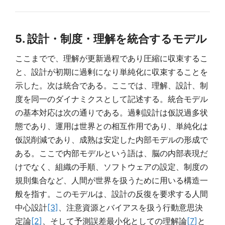
5. 設計・制度・理解を統合するモデル
ここまでで、理解が更新過程であり圧縮に収束するこ
と、設計が初期に過剰になり単純化に収束することを
示した。次は統合である。ここでは、理解、設計、制
度を同一のダイナミクスとして記述する。統合モデル
の基本対応は次の通りである。過剰設計は仮説過多状
態であり、運用は世界との相互作用であり、単純化は
仮説削減であり、成熟は安定した内部モデルの形成で
ある。ここで内部モデルという語は、脳の内部表現だ
けでなく、組織の手順、ソフトウェアの設定、制度の
規則集合など、人間が世界を扱うために用いる構造一
般を指す。このモデルは、設計の反復を要求する人間
中心設計
[3]
、注意資源とバイアスを扱う行動意思決
定論
[2]
、そして予測誤差最小化としての理解論
[7]
と