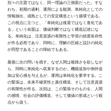
別々の主題ではなく、同一理論の三側面だった。すな
わち、初期の過剰、運用による観測、単純化としての
情報抽出、成熟としての安定構造という循環である。
この視点に立つと、「単純化は後退ではなく進化であ
る」という命題は、価値判断ではなく構造記述にな
る。単純化は、注意資源の有限性と学習の頻度依存性
が作る必然であり、同時に、理解の圧縮と設計の純化
が同型であることの帰結でもある。
最後に次の問いを残す。なぜ人間は複雑さを欲しなが
ら、同時に単純化へ収束するのか。機能追加や例外追
加は安心感を与えるが、運用は単純化を要求する。こ
の緊張は、未来不確実性と責任構造、そして注意資源
の有限性が作る。次回は、この緊張そのものを、人間
の感情、社会の評価構造、そして価値の形成という観
点から扱う。