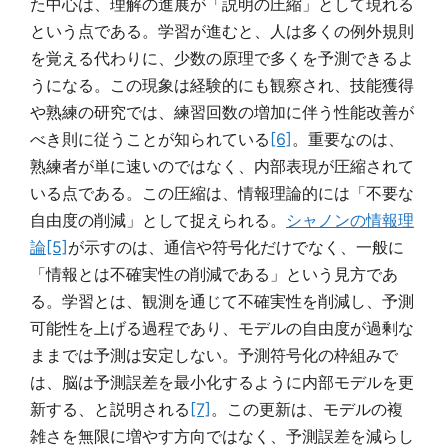
た中心は、理解の進展が「説明の圧縮」として現れる
という点である。学習が進むと、人は多くの例外規則
を覚える代わりに、少数の原理で多くを予測できるよ
うになる。この現象は経験的にも観察され、技能獲得
や熟練の研究では、練習回数の増加に伴う性能改善が
べき則に従うことが知られている
[6]
。重要なのは、
熟練者が単に速いのではなく、内部表現が圧縮されて
いる点である。この圧縮は、情報理論的には「不要な
自由度の削減」として捉えられる。
シャノンの情報理
論
[5]
が示すのは、通信や符号化だけでなく、一般に
「情報とは不確実性の削減である」という見方であ
る。学習とは、観測を通じて不確実性を削減し、予測
可能性を上げる過程であり、モデルの自由度が過剰な
ままでは予測は安定しない。予測符号化の枠組みで
は、脳は予測誤差を最小化するように内部モデルを更
新する、と説明される
[7]
。この更新は、モデルの複
雑さを無限に増やす方向ではなく、予測誤差を減らし