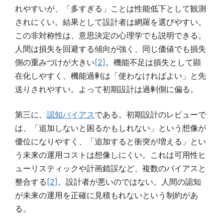
れやすいが、「多すぎる」ことは性能低下として観測
されにくい。結果として設計者は網羅を選びやすい。
この非対称性は、意思決定の心理学でも説明できる。
人間は損失を回避する傾向が強く、同じ価値でも損失
側の重みづけが大きい
[2]
。機能不足は損失として顕
在化しやすく、機能過剰は「使わなければよい」と先
送りされやすい。よって初期設計は過剰側に偏る。
第三に、
認知バイアス
である。初期設計のレビューで
は、「追加しないと困るかもしれない」という想像が
優位になりやすく、「追加すると衝突が増える」とい
う未来の運用コストは想像しにくい。これは可用性ヒ
ューリスティックや計画錯誤など、複数のバイアスと
整合する
[2]
。設計者が悪いのではない。人間の認知
が未来の運用を正確に見積もれないという制約があ
る。