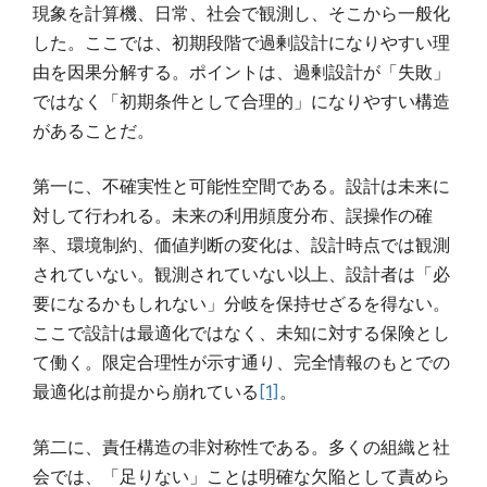
現象を計算機、日常、社会で観測し、そこから一般化
した。ここでは、初期段階で過剰設計になりやすい理
由を因果分解する。ポイントは、過剰設計が「失敗」
ではなく「初期条件として合理的」になりやすい構造
があることだ。
第一に、不確実性と可能性空間である。設計は未来に
対して行われる。未来の利用頻度分布、誤操作の確
率、環境制約、価値判断の変化は、設計時点では観測
されていない。観測されていない以上、設計者は「必
要になるかもしれない」分岐を保持せざるを得ない。
ここで設計は最適化ではなく、未知に対する保険とし
て働く。限定合理性が示す通り、完全情報のもとでの
最適化は前提から崩れている
[1]
。
第二に、責任構造の非対称性である。多くの組織と社
会では、「足りない」ことは明確な欠陥として責めら