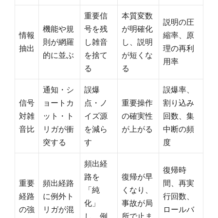
重要信
本質変数
説明の圧
機能や規
号を残
が明確化
情報
縮率、原
則が網羅
し雑音
し、説明
抽出
理の再利
的に並ぶ
を捨て
が短くな
用率
る
る
通知・シ
誤爆
誤爆率、
信号
ョートカ
点・ノ
重要操作
割り込み
対雑
ット・ト
イズ源
の確実性
回数、集
音比
リガが衝
を減ら
が上がる
中断の頻
突する
す
度
頻出経
復帰時
路を
復帰が早
重要
頻出経路
間、再実
「純
くなり、
経路
に例外ト
行回数、
化」
事故が局
の強
リガが混
ロールバ
し、例
所で止ま