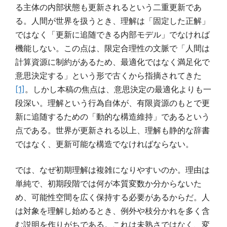
る主体の内部状態も更新されるという二重更新であ
る。人間が世界を扱うとき、理解は「固定した正解」
ではなく「更新に追随できる内部モデル」でなければ
機能しない。この点は、限定合理性の文脈で「人間は
計算資源に制約があるため、最適化ではなく満足化で
意思決定する」という形で古くから指摘されてきた
[1]
。しかし本稿の焦点は、意思決定の最適化よりも一
段深い。理解という行為自体が、有限資源のもとで更
新に追随するための「動的な構造維持」であるという
点である。世界が更新される以上、理解も静的な辞書
ではなく、更新可能な構造でなければならない。
では、なぜ初期理解は複雑になりやすいのか。理由は
単純で、初期段階では何が本質変数か分からないた
め、可能性空間を広く保持する必要があるからだ。人
は対象を理解し始めるとき、例外や枝分かれを多く含
む説明を作りがちである。これは未熟さではなく、変