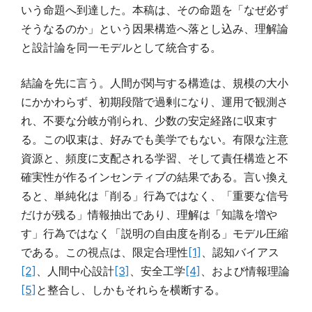
いう命題へ到達した。本稿は、その命題を「なぜ必ず
そうなるのか」という因果構造へ落とし込み、理解論
と設計論を同一モデルとして統合する。
結論を先に言う。人間が関与する構造は、規模の大小
にかかわらず、初期段階で過剰になり、運用で観測さ
れ、不要な分岐が削られ、少数の安定経路に収束す
る。この収束は、好みでも美学でもない。有限な注意
資源と、頻度に支配される学習、そして責任構造と不
確実性が作るインセンティブの結果である。言い換え
ると、単純化は「削る」行為ではなく、「重要な信号
だけが残る」情報抽出であり、理解は「知識を増や
す」行為ではなく「説明の自由度を削る」モデル圧縮
である。この視点は、限定合理性
[1]
、認知バイアス
[2]
、人間中心設計
[3]
、安全工学
[4]
、および情報理論
[5]
と整合し、しかもそれらを横断する。