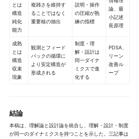
情報理
とは
複雑さを維持す
説明・操作
論、最
構造
ることではなく
の圧縮が熟
小記述
純化
重要核の抽出
練の指標
長原理
能力
成熟
制度・理
観測とフィード
PDSA、
とは
解・設計は
バックの循環に
リーン
構造
同一ダイナ
より安定構造が
改善ル
収束
ミクスで進
形成される
ープ
現象
化する
結論
本稿は、理解論と設計論を統合し、理解・設計・制度
が同一のダイナミクスを持つことを示した。三記事は