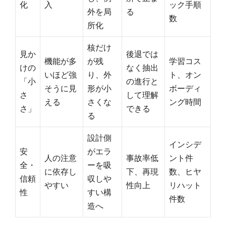
化
入
ック手順
外を局
る
数
所化
核だけ
見か
後退では
機能が多
が残
学習コス
けの
なく抽出
いほど強
り、外
ト、オン
「小
の進行と
そうに見
形が小
ボーディ
さ
して理解
える
さくな
ング時間
さ」
できる
る
設計側
インシデ
安
がエラ
人の注意
事故率低
ント件
全・
ーを吸
に依存し
下、再現
数、ヒヤ
信頼
収しや
やすい
性向上
リハット
性
すい構
件数
造へ