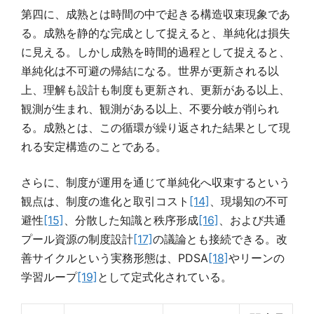
第四に、成熟とは時間の中で起きる構造収束現象であ
る。成熟を静的な完成として捉えると、単純化は損失
に見える。しかし成熟を時間的過程として捉えると、
単純化は不可避の帰結になる。世界が更新される以
上、理解も設計も制度も更新され、更新がある以上、
観測が生まれ、観測がある以上、不要分岐が削られ
る。成熟とは、この循環が繰り返された結果として現
れる安定構造のことである。
さらに、制度が運用を通じて単純化へ収束するという
観点は、制度の進化と取引コスト
[14]
、現場知の不可
避性
[15]
、分散した知識と秩序形成
[16]
、および共通
プール資源の制度設計
[17]
の議論とも接続できる。改
善サイクルという実務形態は、PDSA
[18]
やリーンの
学習ループ
[19]
として定式化されている。