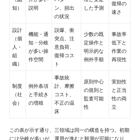
復帰の
知）
説明
ン、頻出
した予測
速さ
の状況
設計
誤爆、衝
機能・通
少数の既
事故率
（個
突点、注
知・分岐
定操作と
低下と
人・
意負荷、
が多い操
明示的な
作業の
組
復帰コス
作空間
例外手順
再現性
織）
ト
事故統
原則中心
実効性
制度
例外条項
計、摩擦
の規則と
と正当
（社
と手続き
コスト、
監査可能
性の両
会）
の増殖
不正の温
性
立
床
この表が示す通り、三領域は同一の構造を持つ。初期
には分岐が多いが、運用が進むと観測が可能になり、