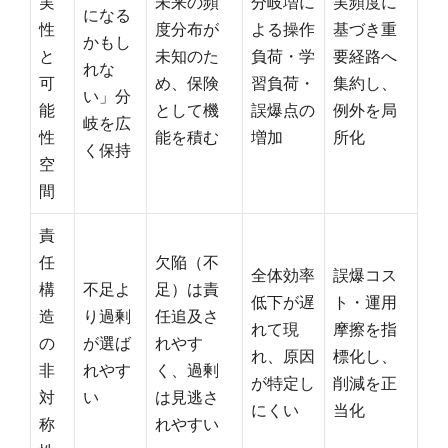
実
未来の頻
分岐増に
実頻度に
になる
性
度分布が
よる操作
基づき重
かもし
と
未知のた
負荷・学
要経路へ
れな
可
め、保険
習負荷・
集約し、
い」分
能
として機
誤爆点の
例外を局
岐を広
性
能を積む
増加
所化
く保持
空
間
責
任
欠陥（不
全体効率
誤爆コス
構
不足よ
足）は責
低下が遅
ト・運用
造
り過剰
任追及さ
れて現
摩擦を指
の
が選ば
れやす
れ、原因
標化し、
非
れやす
く、過剰
が特定し
削減を正
対
い
は見逃さ
にくい
当化
称
れやすい