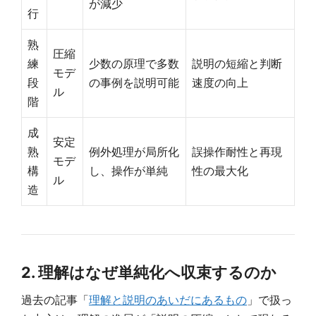
が減少
行
熟
圧縮
練
少数の原理で多数
説明の短縮と判断
モデ
段
の事例を説明可能
速度の向上
ル
階
成
安定
熟
例外処理が局所化
誤操作耐性と再現
モデ
構
し、操作が単純
性の最大化
ル
造
2. 理解はなぜ単純化へ収束するのか
過去の記事「
理解と説明のあいだにあるもの
」で扱っ