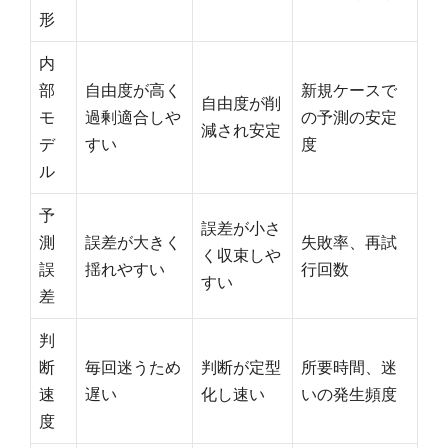
形
内
部
自由度が高く
新規ケースで
自由度が削
モ
過剰適合しや
の予測の安定
減され安定
デ
すい
度
ル
予
誤差が小さ
測
誤差が大きく
失敗率、再試
く収束しや
誤
揺れやすい
行回数
すい
差
判
断
毎回迷うため
判断が定型
所要時間、迷
速
遅い
化し速い
いの発生頻度
度