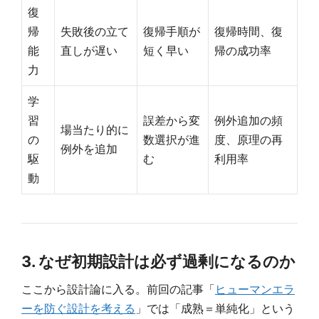
復
帰
失敗後の立て
復帰手順が
復帰時間、復
能
直しが遅い
短く早い
帰の成功率
力
学
習
誤差から変
例外追加の頻
場当たり的に
の
数選択が進
度、原理の再
例外を追加
駆
む
利用率
動
3. なぜ初期設計は必ず過剰になるのか
ここから設計論に入る。前回の記事「
ヒューマンエラ
ーを防ぐ設計を考える
」では「成熟＝単純化」という