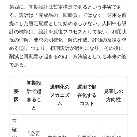
第四に、初期設計は暫定構造であるという事実であ
る。設計は「完成品の一回勝負」ではなく、運用を前
提にした暫定配置として始めるしかない。人間中心設
計の標準は、設計を反復プロセスとして扱い、利用状
況の理解、要求の明確化、解の作成、評価の反復を求
める
[3]
。つまり、初期設計が過剰になり、その後に
削減と再配置が起きるのは、方法論としても本来の姿
である。
初期設
過剰化の
運用で顕
要
計で起
見直しの
メカニズ
在化する
因
きるこ
方向性
ム
コスト
と
不
確
「必要