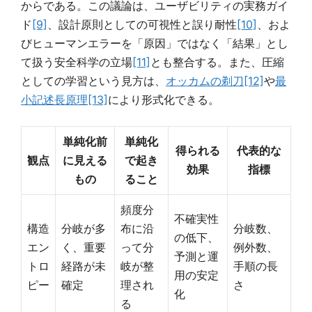
からである。この議論は、ユーザビリティの実務ガイ
ド
[9]
、設計原則としての可視性と誤り耐性
[10]
、およ
びヒューマンエラーを「原因」ではなく「結果」とし
て扱う安全科学の立場
[11]
とも整合する。また、圧縮
としての学習という見方は、
オッカムの剃刀
[12]
や
最
小記述長原理
[13]
により形式化できる。
単純化前
単純化
得られる
代表的な
観点
に見える
で起き
効果
指標
もの
ること
頻度分
不確実性
構造
分岐が多
布に沿
分岐数、
の低下、
エン
く、重要
って分
例外数、
予測と運
トロ
経路が未
岐が整
手順の長
用の安定
ピー
確定
理され
さ
化
る