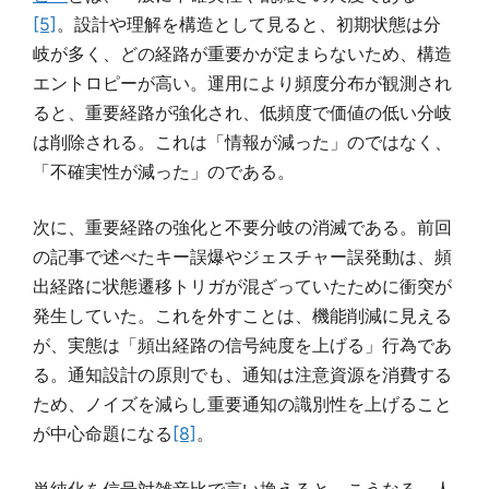
[5]
。設計や理解を構造として見ると、初期状態は分
岐が多く、どの経路が重要かが定まらないため、構造
エントロピーが高い。運用により頻度分布が観測され
ると、重要経路が強化され、低頻度で価値の低い分岐
は削除される。これは「情報が減った」のではなく、
「不確実性が減った」のである。
次に、重要経路の強化と不要分岐の消滅である。前回
の記事で述べたキー誤爆やジェスチャー誤発動は、頻
出経路に状態遷移トリガが混ざっていたために衝突が
発生していた。これを外すことは、機能削減に見える
が、実態は「頻出経路の信号純度を上げる」行為であ
る。通知設計の原則でも、通知は注意資源を消費する
ため、ノイズを減らし重要通知の識別性を上げること
が中心命題になる
[8]
。
単純化を信号対雑音比で言い換えると、こうなる。人