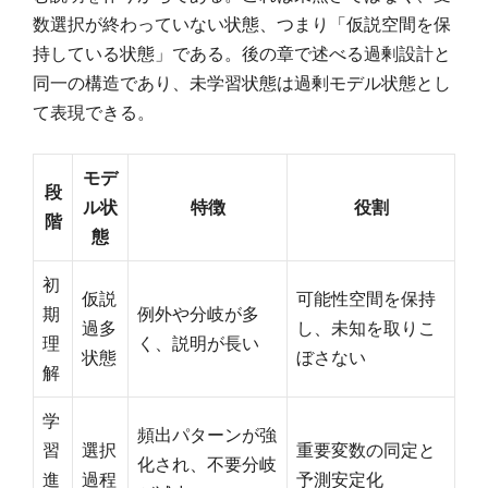
数選択が終わっていない状態、つまり「仮説空間を保
持している状態」である。後の章で述べる過剰設計と
同一の構造であり、未学習状態は過剰モデル状態とし
て表現できる。
モデ
段
ル状
特徴
役割
階
態
初
仮説
可能性空間を保持
期
例外や分岐が多
過多
し、未知を取りこ
理
く、説明が長い
状態
ぼさない
解
学
頻出パターンが強
習
選択
重要変数の同定と
化され、不要分岐
進
過程
予測安定化