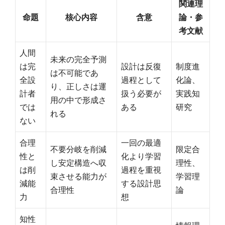
関連理
命題
核心内容
含意
論・参
考文献
人間
未来の完全予測
は完
設計は反復
制度進
は不可能であ
全設
過程として
化論、
り、正しさは運
計者
扱う必要が
実践知
用の中で形成さ
では
ある
研究
れる
ない
合理
一回の最適
不要分岐を削減
限定合
性と
化より学習
し安定構造へ収
理性、
は削
過程を重視
束させる能力が
学習理
減能
する設計思
合理性
論
力
想
知性