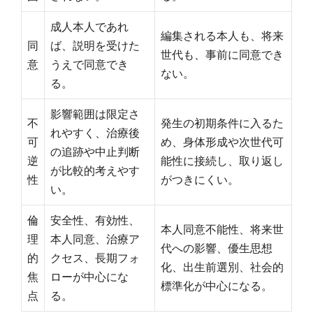
成人本人であれ
編集される本人も、将来
同
ば、説明を受けた
世代も、事前に同意でき
意
うえで同意でき
ない。
る。
影響範囲は限定さ
不
発生の初期条件に入るた
れやすく、治療後
可
め、身体形成や次世代可
の追跡や中止判断
逆
能性に接続し、取り返し
が比較的考えやす
性
がつきにくい。
い。
倫
安全性、有効性、
本人同意不能性、将来世
理
本人同意、治療ア
代への影響、優生思想
的
クセス、長期フォ
化、出生前選別、社会的
焦
ローが中心にな
標準化が中心になる。
点
る。