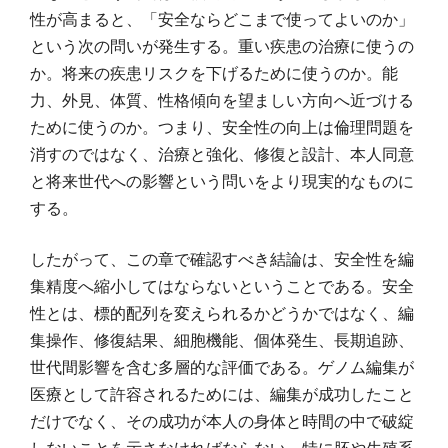
性が高まると、「安全ならどこまで使ってよいのか」
という次の問いが発生する。重い疾患の治療に使うの
か。将来の疾患リスクを下げるために使うのか。能
力、外見、体質、性格傾向を望ましい方向へ近づける
ために使うのか。つまり、安全性の向上は倫理問題を
消すのではなく、治療と強化、修復と設計、本人同意
と将来世代への影響という問いをより現実的なものに
する。
したがって、この章で確認すべき結論は、安全性を編
集精度へ縮小してはならないということである。安全
性とは、標的配列を変えられるかどうかではなく、編
集操作、修復結果、細胞機能、個体発生、長期追跡、
世代間影響を含む多層的な評価である。ゲノム編集が
医療として許容されるためには、編集が成功したこと
だけでなく、その成功が本人の身体と時間の中で破綻
しないことを示さなければならない。特に胚や生殖系