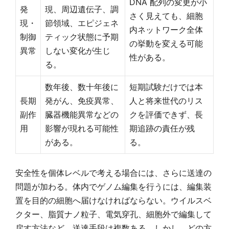
DNA 配列の変更が小
発
現、周辺遺伝子、調
さく見えても、細胞
現・
節領域、エピジェネ
内ネットワーク全体
制御
ティック状態に予期
の挙動を変える可能
異常
しない変化が生じ
性がある。
る。
数年後、数十年後に
短期試験だけでは本
長期
発がん、免疫異常、
人と将来世代のリス
副作
臓器機能異常などの
クを評価できず、長
用
影響が現れる可能性
期追跡の責任が残
がある。
る。
安全性を個体レベルで考える場合には、さらに送達の
問題が加わる。体内でゲノム編集を行うには、編集装
置を目的の細胞へ届けなければならない。ウイルスベ
クター、脂質ナノ粒子、電気穿孔、細胞外で編集して
戻す方法など、送達手段は複数ある。しかし、どの方