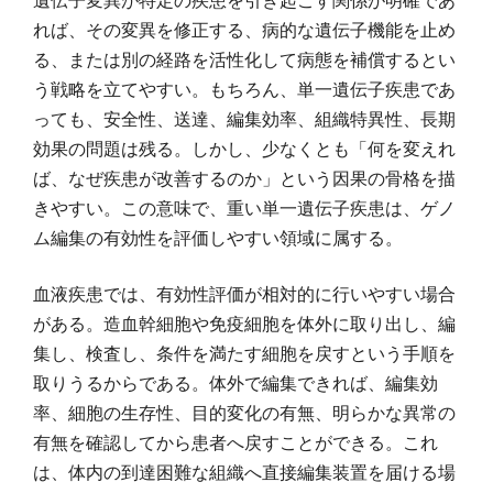
れば、その変異を修正する、病的な遺伝子機能を止め
る、または別の経路を活性化して病態を補償するとい
う戦略を立てやすい。もちろん、単一遺伝子疾患であ
っても、安全性、送達、編集効率、組織特異性、長期
効果の問題は残る。しかし、少なくとも「何を変えれ
ば、なぜ疾患が改善するのか」という因果の骨格を描
きやすい。この意味で、重い単一遺伝子疾患は、ゲノ
ム編集の有効性を評価しやすい領域に属する。
血液疾患では、有効性評価が相対的に行いやすい場合
がある。造血幹細胞や免疫細胞を体外に取り出し、編
集し、検査し、条件を満たす細胞を戻すという手順を
取りうるからである。体外で編集できれば、編集効
率、細胞の生存性、目的変化の有無、明らかな異常の
有無を確認してから患者へ戻すことができる。これ
は、体内の到達困難な組織へ直接編集装置を届ける場