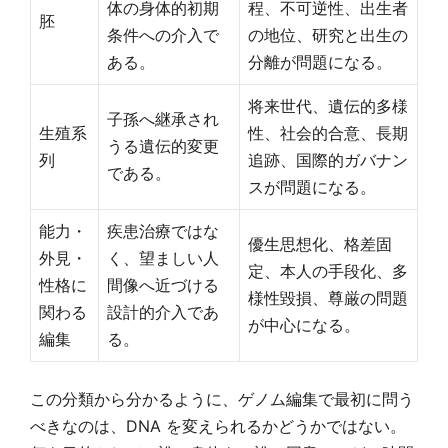
体の身体的初期
程、不可逆性、出生者
胚
条件への介入で
の地位、研究と出生の
ある。
分離が問題になる。
将来世代、遺伝的多様
子孫へ継承され
生殖系
性、社会的合意、長期
うる遺伝的変更
列
追跡、国際的ガバナン
である。
スが問題になる。
能力・
疾患治療ではな
優生思想化、格差固
外見・
く、望ましい人
定、本人の手段化、多
性格に
間像へ近づける
様性毀損、尊厳の問題
関わる
設計的介入であ
が中心になる。
編集
る。
この分類から分かるように、ゲノム編集で最初に問う
べきなのは、DNA を変えられるかどうかではない。