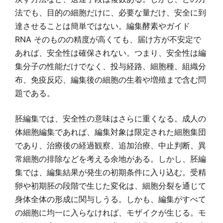
法でも、目的の細胞だけに、必要な量だけ、安全に到
達させることは簡単ではない。編集酵素やガイド
RNA そのものの精度が高くても、届け方が不安定で
あれば、安全性は確保されない。つまり、安全性は編
集分子の性能だけでなく、投与経路、細胞種、組織分
布、免疫反応、編集後の細胞の生着や増殖まで含む問
題である。
胚編集では、安全性の意味はさらに重くなる。成人の
体細胞編集であれば、編集対象は限定された細胞集団
であり、治療後の経過観察、追加治療、中止判断、異
常細胞の排除などを考える余地がある。しかし、胚編
集では、編集結果が発生の初期条件に入り込む。受精
卵や初期胚の段階で生じた変化は、細胞分裂を通じて
身体全体の形成に関与しうる。しかも、編集がすべて
の細胞に均一に入らなければ、モザイクが生じる。モ