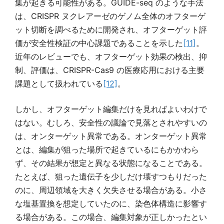
集が起きる可能性がある。GUIDE-seq のような手法
は、CRISPR ヌクレアーゼのゲノム全体のオフターゲ
ット切断を調べるために開発され、オフターゲット評
価が安全性検証の中心課題であることを示した
[11]
。
近年のレビューでも、オフターゲット効果の検出、抑
制、評価は、CRISPR-Cas9 の医療応用における主要
課題として扱われている
[12]
。
しかし、オフターゲット編集だけを見ればよいわけで
はない。むしろ、安全性の議論で見落とされやすいの
は、オンターゲット異常である。オンターゲット異常
とは、編集が狙った場所で起きているにもかかわら
ず、その結果が想定と異なる状態になることである。
たとえば、狙った遺伝子を少しだけ壊すつもりだった
のに、周辺領域を大きく欠失させる場合がある。小さ
な塩基置換を想定していたのに、染色体構造に影響す
る場合がある。この場合、編集対象が正しかったとい