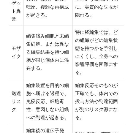
ゲッ
転座、複雑な再構成
に、実質的な失敗が
ト異
が起きる。
隠れる。
常
特に胚編集では、ど
編集済み細胞と未編
の組織がどの編集状
集細胞、または異な
モザ
態を持つかを予測し
る編集結果を持つ細
イク
にくくし、全身への
胞が同じ個体内に混
影響評価を困難にす
在する。
る。
編集装置を目的の細
編集反応そのものが
送達
胞へ届ける過程で、
正確でも、体内での
リス
免疫反応、細胞毒
投与方法や到達範囲
ク
性、意図しない組織
が別のリスク源にな
への到達が起きる。
る。
編集後の遺伝子発