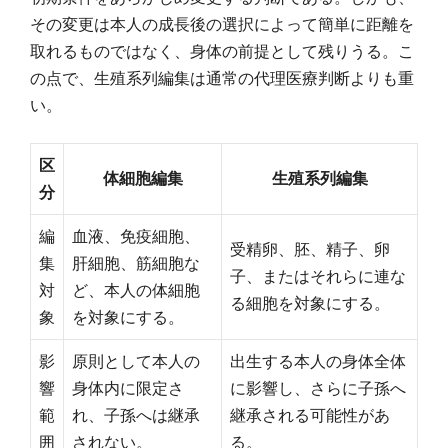
その変更は本人の成長後の選択によって簡単に距離を
取れるものではなく、身体の前提として残りうる。こ
の点で、生殖系列編集は通常の代理医療判断よりも重
い。
区
体細胞編集
生殖系列編集
分
編
血液、免疫細胞、
受精卵、胚、精子、卵
集
肝細胞、筋細胞な
子、またはそれらに連な
対
ど、本人の体細胞
る細胞を対象にする。
象
を対象にする。
影
原則として本人の
出生する本人の身体全体
響
身体内に限定さ
に影響し、さらに子孫へ
範
れ、子孫へは継承
継承される可能性があ
囲
されない。
る。