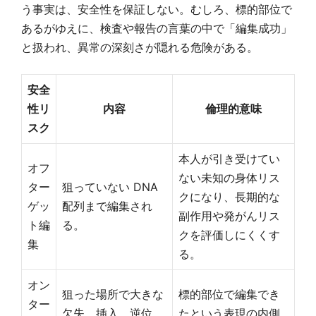
う事実は、安全性を保証しない。むしろ、標的部位で
あるがゆえに、検査や報告の言葉の中で「編集成功」
と扱われ、異常の深刻さが隠れる危険がある。
安全
性リ
内容
倫理的意味
スク
本人が引き受けてい
オフ
ない未知の身体リス
ター
狙っていない DNA
クになり、長期的な
ゲッ
配列まで編集され
副作用や発がんリス
ト編
る。
クを評価しにくくす
集
る。
オン
狙った場所で大きな
標的部位で編集でき
ター
欠失、挿入、逆位、
たという表現の内側