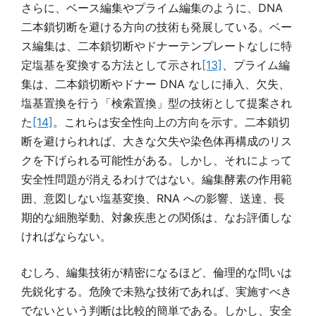
さらに、ベース編集やプライム編集のように、DNA
二本鎖切断を避ける方向の技術も発展している。ベー
ス編集は、二本鎖切断やドナーテンプレートなしに特
定塩基を変換する方法として示され
[13]
、プライム編
集は、二本鎖切断やドナー DNA なしに挿入、欠失、
塩基置換を行う「検索置換」型の技術として提案され
た
[14]
。これらは安全性向上の方向を示す。二本鎖切
断を避けられれば、大きな欠失や染色体再構成のリス
クを下げられる可能性がある。しかし、それによって
安全性問題が消えるわけではない。編集酵素の作用範
囲、意図しない塩基変換、RNA への影響、送達、長
期的な細胞挙動、対象疾患との関係は、なお評価しな
ければならない。
むしろ、編集技術が精密になるほど、倫理的な問いは
先鋭化する。危険で未熟な技術であれば、実施すべき
でないという判断は比較的簡単である。しかし、安全