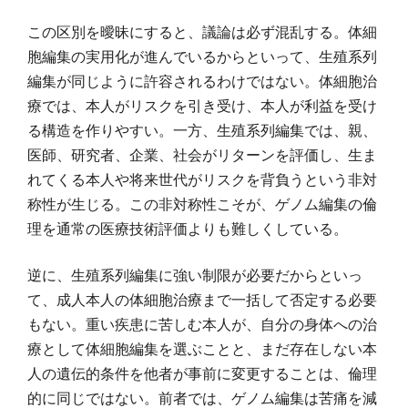
この区別を曖昧にすると、議論は必ず混乱する。体細
胞編集の実用化が進んでいるからといって、生殖系列
編集が同じように許容されるわけではない。体細胞治
療では、本人がリスクを引き受け、本人が利益を受け
る構造を作りやすい。一方、生殖系列編集では、親、
医師、研究者、企業、社会がリターンを評価し、生ま
れてくる本人や将来世代がリスクを背負うという非対
称性が生じる。この非対称性こそが、ゲノム編集の倫
理を通常の医療技術評価よりも難しくしている。
逆に、生殖系列編集に強い制限が必要だからといっ
て、成人本人の体細胞治療まで一括して否定する必要
もない。重い疾患に苦しむ本人が、自分の身体への治
療として体細胞編集を選ぶことと、まだ存在しない本
人の遺伝的条件を他者が事前に変更することは、倫理
的に同じではない。前者では、ゲノム編集は苦痛を減