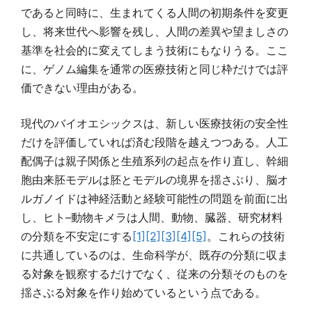
であると同時に、生まれてくる人間の初期条件を変更
し、将来世代へ影響を残し、人間の差異や望ましさの
基準を社会的に変えてしまう技術にもなりうる。ここ
に、ゲノム編集を通常の医療技術と同じ枠だけでは評
価できない理由がある。
現代のバイオエシックスは、新しい医療技術の安全性
だけを評価していれば済む段階を越えつつある。人工
配偶子は親子関係と生殖系列の起点を作り直し、幹細
胞由来胚モデルは胚とモデルの境界を揺さぶり、脳オ
ルガノイドは神経活動と経験可能性の問題を前面に出
し、ヒト–動物キメラは人間、動物、臓器、研究材料
の分類を不安定にする
[1]
[2]
[3]
[4]
[5]
。これらの技術
に共通しているのは、生命科学が、既存の分類に収ま
る対象を観察するだけでなく、従来の分類そのものを
揺さぶる対象を作り始めているという点である。