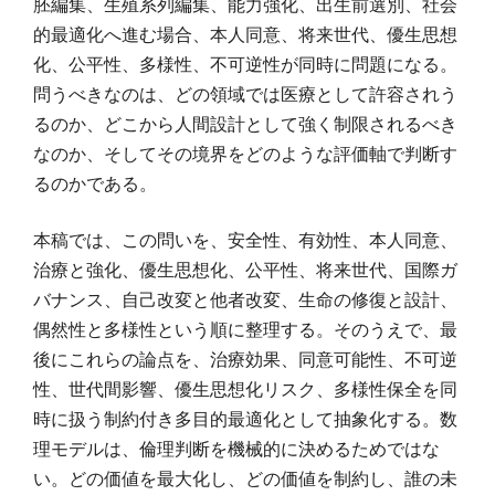
胚編集、生殖系列編集、能力強化、出生前選別、社会
的最適化へ進む場合、本人同意、将来世代、優生思想
化、公平性、多様性、不可逆性が同時に問題になる。
問うべきなのは、どの領域では医療として許容されう
るのか、どこから人間設計として強く制限されるべき
なのか、そしてその境界をどのような評価軸で判断す
るのかである。
本稿では、この問いを、安全性、有効性、本人同意、
治療と強化、優生思想化、公平性、将来世代、国際ガ
バナンス、自己改変と他者改変、生命の修復と設計、
偶然性と多様性という順に整理する。そのうえで、最
後にこれらの論点を、治療効果、同意可能性、不可逆
性、世代間影響、優生思想化リスク、多様性保全を同
時に扱う制約付き多目的最適化として抽象化する。数
理モデルは、倫理判断を機械的に決めるためではな
い。どの価値を最大化し、どの価値を制約し、誰の未