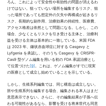
ろん、これによって安全性や有効性の問題が消えるわ
けではない。狙っていない場所を編集するリスク、狙
った場所であっても想定外の欠失や再構成が起きるリ
スク、長期的な副作用、治療効果の持続性、医療費、
アクセス格差は依然として問題になる。しかし、この
場合、少なくともリスクを引き受ける主体と、治療利
益を受ける主体は基本的に一致している。米国 FDA
は 2023 年、鎌状赤血球症に対する Casgevy と
Lyfgenia を承認し、そのうち Casgevy を CRISPR-
Cas9 型ゲノム編集を用いる初の FDA 承認治療とし
て位置づけた
[9]
。これは、ゲノム編集がすでに現実
の医療として成立し始めていることを示している。
しかし、生殖系列編集では、同じ構造は成立しない。
胚や生殖系列を編集する場合、編集される本人はまだ
意思表示できない。さらに、その編集結果が子孫へ伝
わる可能性があるなら、影響を受ける将来世代も同意