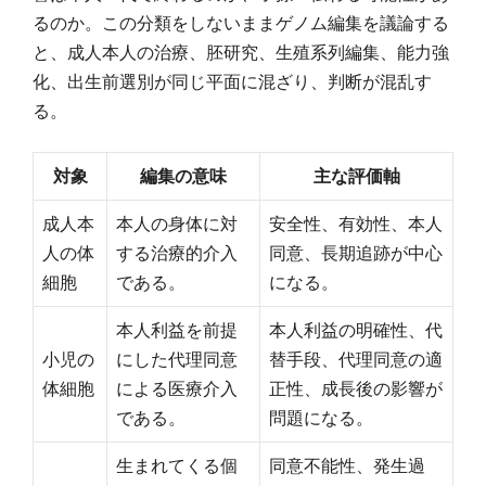
るのか。この分類をしないままゲノム編集を議論する
と、成人本人の治療、胚研究、生殖系列編集、能力強
化、出生前選別が同じ平面に混ざり、判断が混乱す
る。
対象
編集の意味
主な評価軸
成人本
本人の身体に対
安全性、有効性、本人
人の体
する治療的介入
同意、長期追跡が中心
細胞
である。
になる。
本人利益を前提
本人利益の明確性、代
小児の
にした代理同意
替手段、代理同意の適
体細胞
による医療介入
正性、成長後の影響が
である。
問題になる。
生まれてくる個
同意不能性、発生過