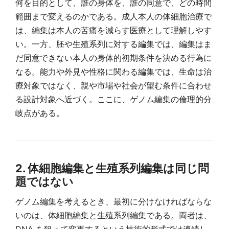
何を目的として、誰の身体を、誰の同意で、どの時間
範囲まで変えるのかである。成人本人の体細胞治療で
は、編集は本人の苦痛を減らす医療として理解しやす
い。一方、胚や生殖系列に対する編集では、編集はま
だ同意できない本人の身体的初期条件を決める行為に
なる。能力や外見や性格に関わる編集では、生命は治
療対象ではなく、親や市場や社会が望む条件に合わせ
る設計対象へ近づく。ここに、ゲノム編集の倫理的分
岐点がある。
2. 体細胞編集と生殖系列編集は同じ問
題ではない
ゲノム編集を考えるとき、最初に分けなければならな
いのは、体細胞編集と生殖系列編集である。両者は、
DNA を狙って変更するという技術的形式では連続し