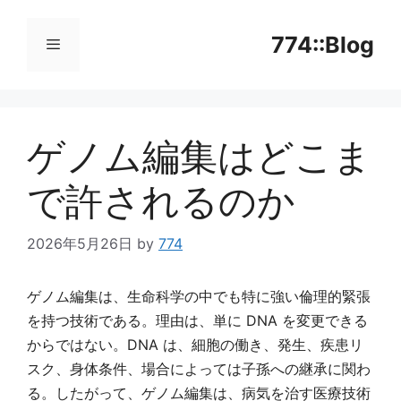
コ
ン
774::Blog
テ
ン
メ
ツ
へ
ゲノム編集はどこま
ニ
ス
キ
で許されるのか
ッ
ュ
プ
2026年5月26日
by
774
ー
ゲノム編集は、生命科学の中でも特に強い倫理的緊張
を持つ技術である。理由は、単に DNA を変更できる
からではない。DNA は、細胞の働き、発生、疾患リ
スク、身体条件、場合によっては子孫への継承に関わ
る。したがって、ゲノム編集は、病気を治す医療技術