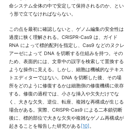
命システム全体の中で安定して保持されるのか、とい
う形で立てなければならない。
この点を最初に確認しないと、ゲノム編集の安全性は
過度に狭く理解される。CRISPR-Cas9 は、ガイド
RNA によって標的配列を指定し、Cas9 などのヌクレ
アーゼによって DNA を切断する仕組みを持つ。その
ため、表面的には、文章中の誤字を検索して置換する
ような操作に見える。しかし、細胞は機械的なテキス
トエディターではない。DNA を切断した後、その場
所をどのように修復するかは細胞側の修復機構に依存
する。修復の過程では、小さな挿入や欠失だけでな
く、大きな欠失、逆位、転座、複雑な再構成が生じる
場合がある。実際、CRISPR-Cas9 による二本鎖切断
後に、標的部位で大きな欠失や複雑なゲノム再構成が
起きることを報告した研究がある
[10]
。