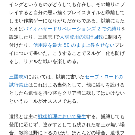
イングというものがどうしても存在し、その通りにプ
レイすると自分の思い描くプレイスタイルと乖離して
しまい作業ゲーになりがちだからである。以前にもた
とえば
バイオハザードリベレーションズ 2 での縛り
を
設定したり、三國志Ⅱで
人材登用の試行回数
に制限を
付けたり、
信用度を最大 50 のまま上昇させない
プレ
イについて書いた。こうすることでヌルゲー化も防げ
るし、リアルな戦いを楽しめる。
三國志Ⅴ
においては、以前に書いた
セーブ・ロードの
試行禁止
はこれはまあ当然として、他に縛りを設ける
としたら遺恨を持つ将をクリア時に残してはいけない
というルールがオススメである。
遺恨とは主に
戦後処理において発生
する。捕縛しても
登用に応じず、逃がすとしても残された領土が無い場
合、敵将は野に下るのだが、ほとんどの場合、遺恨フ