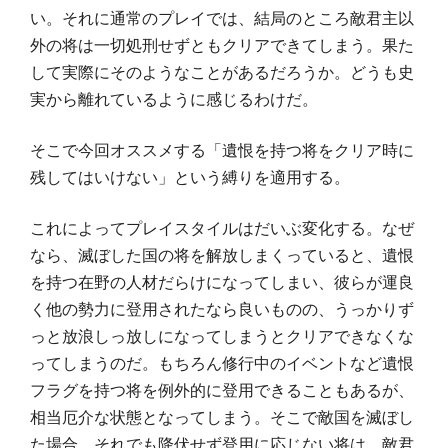
い。それに通常のプレイでは、結局のところ敵君主以
外の将は一切処刑せずともクリアできてしまう。果た
して実際にそのようなことがあるだろうか。どうも史
実から離れているように感じるわけだ。
そこで今回オススメする「遺恨を持つ将をクリア時に
残してはいけない」という縛りを適用する。
これによってプレイスタイルはだいぶ変化する。なぜ
なら、滅ぼした国の将を解放しまくっていると、遺恨
を持つ在野の人材だらけになってしまい、彼らが運良
く他の勢力に登用されたなら良いものの、うっかりず
っと放浪しっ放しになってしまうとクリアできなくな
ってしまうのだ。もちろん修行中のイベントなど遺恨
フラグを持つ将を例外的に登用できることもあるが、
相当厄介な状態となってしまう。そこで敵国を滅ぼし
た場合、それでも降伏せず登用に応じない将は、敵君