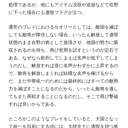
処理であるが、他にもアイテム没収や追放などで在野
に下った場合にも遺恨フラグが立つ。
通常のプレイにおけるセオリーとしては、敵国を滅ぼ
しても敵将が降伏しない場合、いったん解放して遺恨
状態のまま在野の将として放浪させ、他国の勢力に吸
収されるのを待ち、再び登用を試すというのが定石で
ある。なぜなら処刑してしまえば名声が低下してしま
うのだし、解放すれば逆に名声がわずかに上昇するの
で、敵将を解放しまくれば結構な名声を稼げるから
だ。また中華統一のためには最終的にはすべての敵勢
力を滅ぼすことになるのだから、いったん敵将を逃し
てもまた再戦することになるのだし、そこで再び撃破
すれば良いからである。
ところがこのようなプレイをしていると、大国となっ
て統一を目前にする頃には、大陸全土に遺恨を持つ将