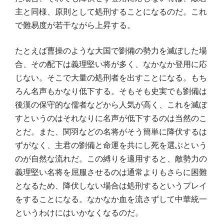
主と同様、原則として処刑することになるのだ。これ
で難易度が若干ながら上昇する。
たとえば曹操のような大国で劉備の勢力を滅ぼした場
合、その配下は義理堅い将が多く、なかなか登用に応
じない。そこで大量の処刑者を出すことになる。もち
ろん名声もかなり低下する。そもそも史実でも劉備は
後漢の保守的な儒者などから人気が高く、これを滅ぼ
すというのはそれなりに名声が低下するのは当然のこ
とだ。また、関羽などの名将がそう簡単に降伏するは
ずがなく、主君の劉備と命運を共にし死を選ぶという
のが自然な流れだ。この縛りを適用すると、敵勢力の
義理堅い名将を屈服させるのは通常よりもさらに困難
となるため、降伏しない場合は処刑するというプレイ
をすることになる。なかなか血を流さずして中華統一
というわけにはいかなくなるのだ。