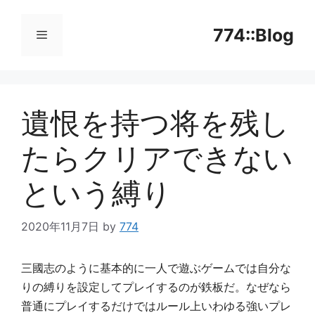
コ
ン
774::Blog
テ
ン
メ
ツ
へ
遺恨を持つ将を残し
ニ
ス
キ
たらクリアできない
ッ
ュ
プ
という縛り
ー
2020年11月7日
by
774
三國志のように基本的に一人で遊ぶゲームでは自分な
りの縛りを設定してプレイするのが鉄板だ。なぜなら
普通にプレイするだけではルール上いわゆる強いプレ