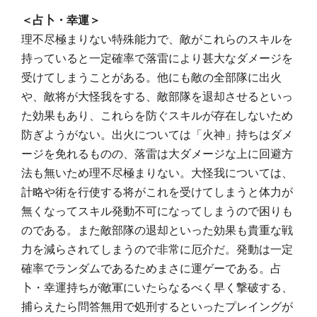
＜占卜・幸運＞
理不尽極まりない特殊能力で、敵がこれらのスキルを
持っていると一定確率で落雷により甚大なダメージを
受けてしまうことがある。他にも敵の全部隊に出火
や、敵将が大怪我をする、敵部隊を退却させるといっ
た効果もあり、これらを防ぐスキルが存在しないため
防ぎようがない。出火については「火神」持ちはダメ
ージを免れるものの、落雷は大ダメージな上に回避方
法も無いため理不尽極まりない。大怪我については、
計略や術を行使する将がこれを受けてしまうと体力が
無くなってスキル発動不可になってしまうので困りも
のである。また敵部隊の退却といった効果も貴重な戦
力を減らされてしまうので非常に厄介だ。発動は一定
確率でランダムであるためまさに運ゲーである。占
卜・幸運持ちが敵軍にいたらなるべく早く撃破する、
捕らえたら問答無用で処刑するといったプレイングが