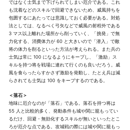
ではなく士気まで下げられてしまい厄介である。これ
も沈着などのスキルで回避できないため、威風持ちを
包囲するにあたっては意識しておく必要がある。対処
法としては、なるべく弓矢などで威風の射程外である
3 マス以上離れた場所から削っていく、「挑発」で無
力化する、消費体力が 60 と大きいので「潜入」で敵
将の体力を削るといった方法が考えられる。また兵の
士気は常に 100 になるようにキープし、「激励」ス
キルを持つ将を戦場に連れて行くのも良いだろう。威
風を食らったらすかさず激励を発動し、たとえ兵は減
らされても士気は 100 をキープするのである。
＜落石＞
地味に厄介なのが「落石」である。落石を持つ将は
55 人と比較的多く、発動条件も城や関に籠もってい
るだけ、回避・無効化するスキルが無いといったとこ
ろが厄介な点である。攻城戦の際には城や関に籠もっ