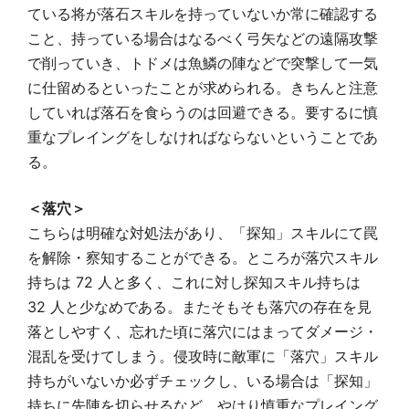
ている将が落石スキルを持っていないか常に確認する
こと、持っている場合はなるべく弓矢などの遠隔攻撃
で削っていき、トドメは魚鱗の陣などで突撃して一気
に仕留めるといったことが求められる。きちんと注意
していれば落石を食らうのは回避できる。要するに慎
重なプレイングをしなければならないということであ
る。
＜落穴＞
こちらは明確な対処法があり、「探知」スキルにて罠
を解除・察知することができる。ところが落穴スキル
持ちは 72 人と多く、これに対し探知スキル持ちは
32 人と少なめである。またそもそも落穴の存在を見
落としやすく、忘れた頃に落穴にはまってダメージ・
混乱を受けてしまう。侵攻時に敵軍に「落穴」スキル
持ちがいないか必ずチェックし、いる場合は「探知」
持ちに先陣を切らせるなど、やはり慎重なプレイング