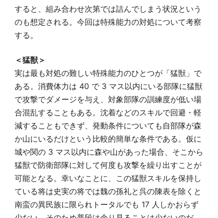
すると、組み合わせ次第では詰んでしまう状況という
のも想定される。今回は特殊能力の対処について考察
する。
＜猛獣＞
実は最も対処の難しい特殊能力のひとつが「猛獣」で
ある。消費体力は 40 で 3 マス以内にいる部隊に猛獣
で攻撃でダメージを与え、対象部隊の訓練度が低い場
合混乱することもある。沈着などのスキルで回避・軽
減することもできず、発動条件についても自部隊が森
か山にいるだけという比較的簡単な条件である。仮に
城や関の 3 マス以内に森や山があった場合、そこから
猛獣で防衛部隊に対して何度も攻撃を繰り出すことが
可能となる。幸いなことに、この猛獣スキルを保持し
ている将は史実の将では魏の孫礼と呉の陳表を除くと
南蛮の異民族に限られトータルでも 17 人しかおらず
少ない。そのため普段は余り見ることは少ないのだ