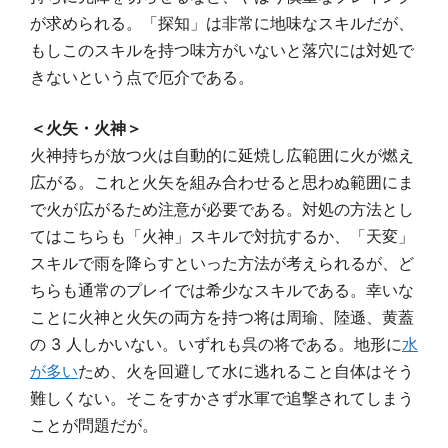
が求められる。「探知」は非常に地味なスキルだが、
もしこのスキルを持つ味方がいないと落穴には対処で
きないという点で厄介である。
＜火矢・火神＞
火神持ちが放つ火は自動的に延焼し広範囲に火が燃え
広がる。これと火矢を組み合わせると思わぬ範囲にま
で火が広がるため注意が必要である。対処の方法とし
てはこちらも「火神」スキルで対抗するか、「天変」
スキルで雨を降らすといった方法が考えられるが、ど
ちらも通常のプレイでは希少なスキルである。幸いな
ことに火神と火矢の両方を持つ将は周瑜、陸遜、黄蓋
の 3 人しかいない。いずれも呉の将である。地形に
水
が多い
ため、火を回避して水に逃れること自体はそう
難しくない。そこをすかさず水軍で追撃されてしまう
ことが問題だが。