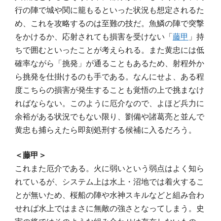
行の陣で城や関に籠もるといった状況も想定されるた
め、これを攻略するのは至難の技だ。魚鱗の陣で突撃
をかけるか、応射されても損害を受けない「
藤甲
」持
ちで囲むといったことが考えられる。また黄忠には低
確率ながら「挑発」が通ることもあるため、射程外か
ら挑発を仕掛けるのも手である。なんにせよ、ある程
度こちらの損害が発生することも覚悟の上で挑まなけ
ればならない。このように厄介なので、よほど兵力に
余裕がある状況でもない限り、劉備や諸葛亮と並んで
黄忠も捕らえたら即刻処刑する候補に入るだろう。
＜藤甲＞
これまた厄介である。火に弱いという弱点はよく知ら
れているが、システム上は水上・沼地では着火するこ
とが無いため、桜船の陣や水神スキルなどと組み合わ
せれば水上ではまさに無敵の強さとなってしまう。史