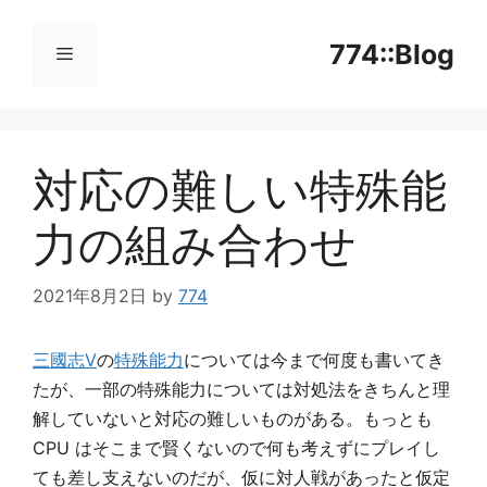
コ
ン
774::Blog
テ
ン
メ
ツ
へ
対応の難しい特殊能
ニ
ス
キ
力の組み合わせ
ッ
ュ
プ
2021年8月2日
by
774
ー
三國志Ⅴ
の
特殊能力
については今まで何度も書いてき
たが、一部の特殊能力については対処法をきちんと理
解していないと対応の難しいものがある。もっとも
CPU はそこまで賢くないので何も考えずにプレイし
ても差し支えないのだが、仮に対人戦があったと仮定