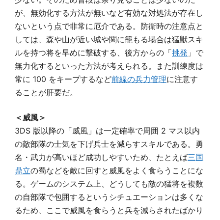
が、無効化する方法が無いなど有効な対処法が存在し
ないという点で非常に厄介である。防衛時の注意点と
しては、森や山が近い城や関に籠もる場合は猛獣スキ
ルを持つ将を早めに撃破する、後方からの「
挑発
」で
無力化するといった方法が考えられる。また訓練度は
常に 100 をキープするなど
前線の兵力管理
に注意す
ることが肝要だ。
＜威風＞
3DS 版以降の「威風」は一定確率で周囲 2 マス以内
の敵部隊の士気を下げ兵士を減らすスキルである。勇
名・武力が高いほど成功しやすいため、たとえば
三国
鼎立
の蜀などを敵に回すと威風をよく食らうことにな
る。ゲームのシステム上、どうしても敵の猛将を複数
の自部隊で包囲するというシチュエーションは多くな
るため、ここで威風を食らうと兵を減らされたばかり