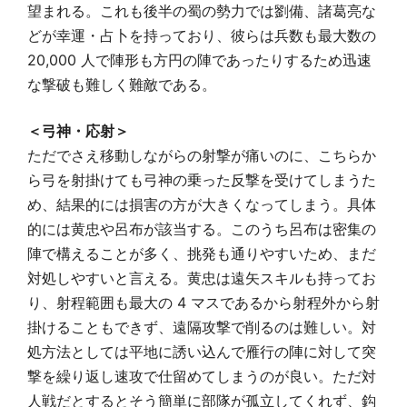
望まれる。これも後半の蜀の勢力では劉備、諸葛亮な
どが幸運・占卜を持っており、彼らは兵数も最大数の
20,000 人で陣形も方円の陣であったりするため迅速
な撃破も難しく難敵である。
＜弓神・応射＞
ただでさえ移動しながらの射撃が痛いのに、こちらか
ら弓を射掛けても弓神の乗った反撃を受けてしまうた
め、結果的には損害の方が大きくなってしまう。具体
的には黄忠や呂布が該当する。このうち呂布は密集の
陣で構えることが多く、挑発も通りやすいため、まだ
対処しやすいと言える。黄忠は遠矢スキルも持ってお
り、射程範囲も最大の 4 マスであるから射程外から射
掛けることもできず、遠隔攻撃で削るのは難しい。対
処方法としては平地に誘い込んで雁行の陣に対して突
撃を繰り返し速攻で仕留めてしまうのが良い。ただ対
人戦だとするとそう簡単に部隊が孤立してくれず、鈎