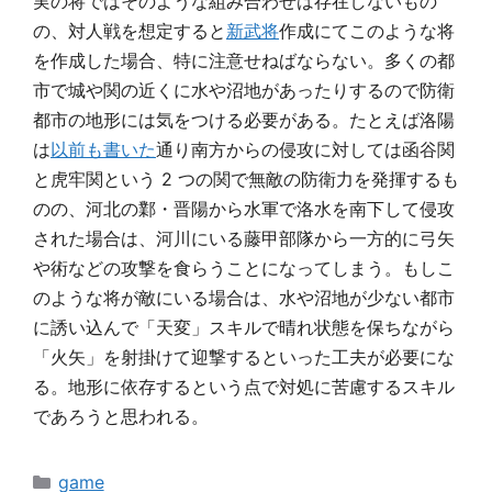
実の将ではそのような組み合わせは存在しないもの
の、対人戦を想定すると
新武将
作成にてこのような将
を作成した場合、特に注意せねばならない。多くの都
市で城や関の近くに水や沼地があったりするので防衛
都市の地形には気をつける必要がある。たとえば洛陽
は
以前も書いた
通り南方からの侵攻に対しては函谷関
と虎牢関という 2 つの関で無敵の防衛力を発揮するも
のの、河北の鄴・晋陽から水軍で洛水を南下して侵攻
された場合は、河川にいる藤甲部隊から一方的に弓矢
や術などの攻撃を食らうことになってしまう。もしこ
のような将が敵にいる場合は、水や沼地が少ない都市
に誘い込んで「天変」スキルで晴れ状態を保ちながら
「火矢」を射掛けて迎撃するといった工夫が必要にな
る。地形に依存するという点で対処に苦慮するスキル
であろうと思われる。
カ
game