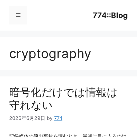
コ
ン
774::Blog
テ
ン
メ
ツ
へ
cryptography
ニ
ス
キ
ッ
ュ
プ
ー
暗号化だけでは情報は
守れない
2026年6月29日
by
774
記録媒体の流出事故を読むとき、最初に目に入るのは