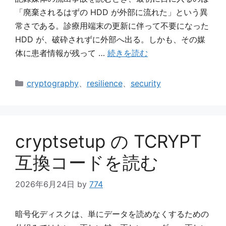
「廃棄されるはずの HDD が外部に流れた」という異
常さである。診療用端末の更新に伴って不要になった
HDD が、破砕されずに外部へ出る。しかも、その媒
体に患者情報が残って …
続きを読む
カ
cryptography
、
resilience
、
security
テ
ゴ
リ
ー
cryptsetup の TCRYPT
互換コードを読む
2026年6月24日
by
774
暗号化ディスクは、単にデータを読めなくするための