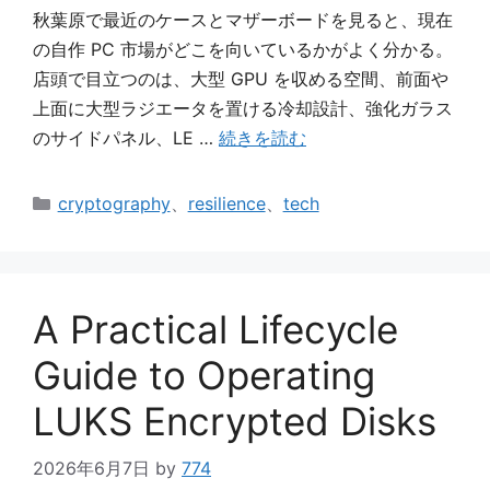
秋葉原で最近のケースとマザーボードを見ると、現在
の自作 PC 市場がどこを向いているかがよく分かる。
店頭で目立つのは、大型 GPU を収める空間、前面や
上面に大型ラジエータを置ける冷却設計、強化ガラス
のサイドパネル、LE …
続きを読む
カ
cryptography
、
resilience
、
tech
テ
ゴ
リ
ー
A Practical Lifecycle
Guide to Operating
LUKS Encrypted Disks
2026年6月7日
by
774