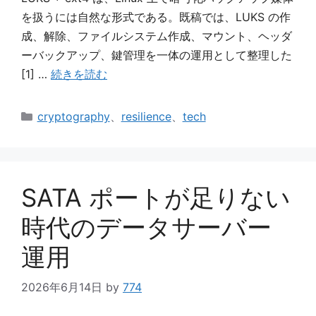
を扱うには自然な形式である。既稿では、LUKS の作
成、解除、ファイルシステム作成、マウント、ヘッダ
ーバックアップ、鍵管理を一体の運用として整理した
[1] …
続きを読む
カ
cryptography
、
resilience
、
tech
テ
ゴ
リ
ー
SATA ポートが足りない
時代のデータサーバー
運用
2026年6月14日
by
774