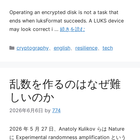
Operating an encrypted disk is not a task that
ends when luksFormat succeeds. A LUKS device
may look correct i …
続きを読む
カ
cryptography
、
english
、
resilience
、
tech
テ
ゴ
リ
ー
乱数を作るのはなぜ難
しいのか
2026年6月6日
by
774
2026 年 5 月 27 日、Anatoly Kulikov らは Nature
に Experimental randomness amplification という