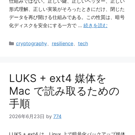
仕組みではない。正しい鍵、正しいヘッダー、正しい
形式理解、正しい実装がそろったときにだけ、閉じた
データを再び開ける仕組みである。この性質は、暗号
化ディスクを安全にする一方で …
続きを読む
カ
cryptography
、
resilience
、
tech
テ
ゴ
リ
ー
LUKS + ext4 媒体を
Mac で読み取るための
手順
2026年6月23日
by
774
LUKS + ext4 は、Linux 上で暗号化バックアップ媒体