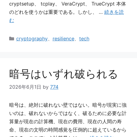
cryptsetup、 tcplay、 VeraCrypt、 TrueCrypt 本体
のどれを使うかは重要である。しかし、 …
続きを読
む
カ
cryptography
、
resilience
、
tech
テ
ゴ
リ
ー
暗号はいずれ破られる
2026年6月1日
by
774
暗号は、絶対に破れない壁ではない。暗号が現実に強
いのは、破れないからではなく、破るために必要な計
算量が現在の計算機、現在の費用、現在の人間の寿
命、現在の文明の時間感覚を圧倒的に超えているから