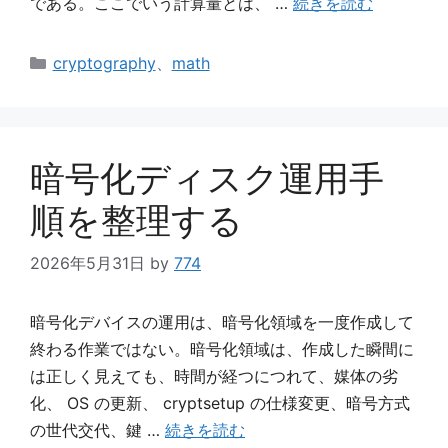
である。ここでいう計算量とは、 …
続きを読む
カ
cryptography
、
math
テ
ゴ
リ
ー
暗号化ディスク運用手
順を整理する
2026年5月31日
by
774
暗号化デバイスの運用は、暗号化領域を一度作成して
終わる作業ではない。暗号化領域は、作成した瞬間に
は正しく見えても、時間が経つにつれて、媒体の劣
化、 OS の更新、 cryptsetup の仕様変更、暗号方式
の世代交代、鍵 …
続きを読む