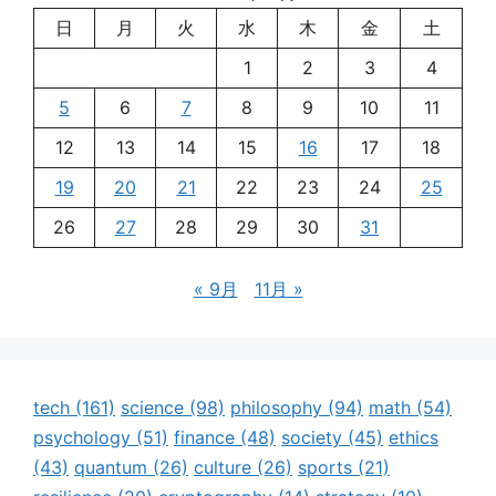
日
月
火
水
木
金
土
1
2
3
4
5
6
7
8
9
10
11
12
13
14
15
16
17
18
19
20
21
22
23
24
25
26
27
28
29
30
31
« 9月
11月 »
tech
(161)
science
(98)
philosophy
(94)
math
(54)
psychology
(51)
finance
(48)
society
(45)
ethics
(43)
quantum
(26)
culture
(26)
sports
(21)