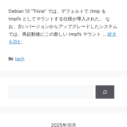
Debian 13 “Trixie” では、デフォルトで /tmp を
tmpfs としてマウントする仕様が導入された。 な
お、古いバージョンからアップグレードしたシステム
では、再起動後にこの新しい tmpfs マウント …
続き
を読む
カ
tech
テ
ゴ
リ
ー
検
索
2025年10月