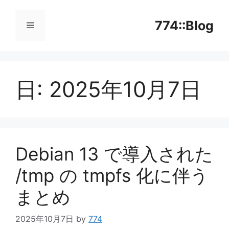
コ
ン
774::Blog
テ
ン
メ
ツ
へ
日:
2025年10月7日
ニ
ス
キ
ッ
ュ
プ
ー
Debian 13 で導入された
/tmp の tmpfs 化に伴う
まとめ
2025年10月7日
by
774