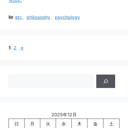
を読む
カ
etc
、
philosophy
、
psychology
テ
ゴ
リ
ー
1
2
→
検
索
2025年12月
日
月
火
水
木
金
土