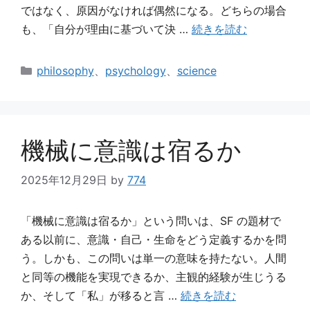
ではなく、原因がなければ偶然になる。どちらの場合
も、「自分が理由に基づいて決 …
続きを読む
カ
philosophy
、
psychology
、
science
テ
ゴ
リ
ー
機械に意識は宿るか
2025年12月29日
by
774
「機械に意識は宿るか」という問いは、SF の題材で
ある以前に、意識・自己・生命をどう定義するかを問
う。しかも、この問いは単一の意味を持たない。人間
と同等の機能を実現できるか、主観的経験が生じうる
か、そして「私」が移ると言 …
続きを読む