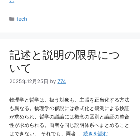
む
カ
tech
テ
ゴ
リ
ー
記述と説明の限界につ
いて
2025年12月25日
by
774
物理学と哲学は、扱う対象も、主張を正当化する方法
も異なる。物理学の仮説には数式化と観測による検証
が求められ、哲学の議論には概念の区別と論証の整合
性が求められる。両者を同じ説明体系へまとめること
はできない。 それでも、両者 …
続きを読む