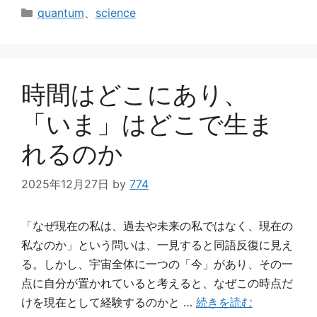
カ
quantum
、
science
テ
ゴ
リ
ー
時間はどこにあり、
「いま」はどこで生ま
れるのか
2025年12月27日
by
774
「なぜ現在の私は、過去や未来の私ではなく、現在の
私なのか」という問いは、一見すると同語反復に見え
る。しかし、宇宙全体に一つの「今」があり、その一
点に自分が置かれていると考えると、なぜこの時点だ
けを現在として経験するのかと …
続きを読む