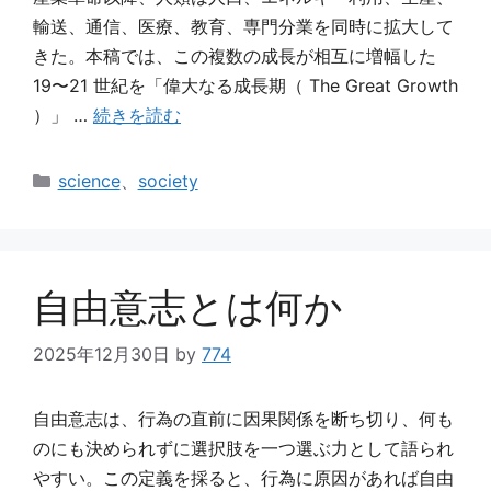
輸送、通信、医療、教育、専門分業を同時に拡大して
きた。本稿では、この複数の成長が相互に増幅した
19〜21 世紀を「偉大なる成長期（ The Great Growth
）」 …
続きを読む
カ
science
、
society
テ
ゴ
リ
ー
自由意志とは何か
2025年12月30日
by
774
自由意志は、行為の直前に因果関係を断ち切り、何も
のにも決められずに選択肢を一つ選ぶ力として語られ
やすい。この定義を採ると、行為に原因があれば自由