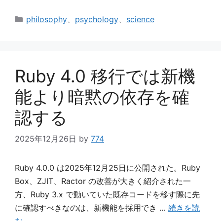
カ
philosophy
、
psychology
、
science
テ
ゴ
リ
ー
Ruby 4.0 移行では新機
能より暗黙の依存を確
認する
2025年12月26日
by
774
Ruby 4.0.0 は2025年12月25日に公開された。Ruby
Box、ZJIT、Ractor の改善が大きく紹介された一
方、Ruby 3.x で動いていた既存コードを移す際に先
に確認すべきなのは、新機能を採用でき …
続きを読