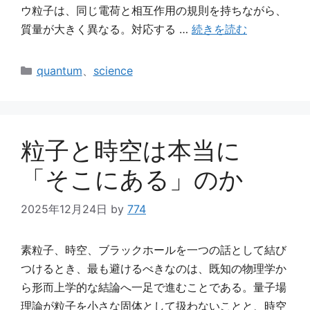
ウ粒子は、同じ電荷と相互作用の規則を持ちながら、
質量が大きく異なる。対応する …
続きを読む
カ
quantum
、
science
テ
ゴ
リ
ー
粒子と時空は本当に
「そこにある」のか
2025年12月24日
by
774
素粒子、時空、ブラックホールを一つの話として結び
つけるとき、最も避けるべきなのは、既知の物理学か
ら形而上学的な結論へ一足で進むことである。量子場
理論が粒子を小さな固体として扱わないことと、時空