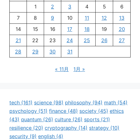
1
2
3
4
5
6
7
8
9
10
11
12
13
14
15
16
17
18
19
20
21
22
23
24
25
26
27
28
29
30
31
« 11月
1月 »
tech
(161)
science
(98)
philosophy
(94)
math
(54)
psychology
(51)
finance
(48)
society
(45)
ethics
(43)
quantum
(26)
culture
(26)
sports
(21)
resilience
(20)
cryptography
(14)
strategy
(10)
security
(9)
english
(4)