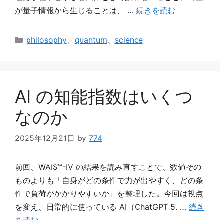
が量子情報から生じることは、 …
続きを読む
カ
philosophy
、
quantum
、
science
テ
ゴ
リ
ー
AI の知能指数はいくつ
なのか
2025年12月21日
by
774
前回、WAIS™-IV の結果を読み直すことで、数値その
ものよりも「自身がどの条件で力が出やすく、どの条
件で負荷がかかりやすいか」を整理した。今回は視点
を変え、日常的に使っている AI（ChatGPT 5. …
続き