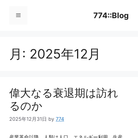
コ
ン
774::Blog
テ
ン
メ
ツ
へ
月:
2025年12月
ニ
ス
キ
ッ
ュ
プ
ー
偉大なる衰退期は訪れ
るのか
2025年12月31日
by
774
産業革命以降、人類は人口、エネルギー利用、生産、