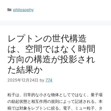
カ
philosophy
テ
ゴ
リ
ー
レプトンの世代構造
は、空間ではなく時間
方向の構造が投影され
た結果か
2025年12月24日
by
774
粒子は、日常的な小さな物体としてではなく、量子場
の励起状態と相互作用の規則によって記述される。本
稿では対象をレプトンに絞る。電子、ミュー粒子、タ