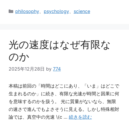
カ
philosophy
、
psychology
、
science
テ
ゴ
リ
ー
光の速度はなぜ有限な
のか
2025年12月28日
by
774
本稿は前回の「時間はどこにあり、「いま」はどこで
生まれるのか」に続き、有限な光速が時間と因果に何
を意味するのかを扱う。 光に質量がないなら、無限
の速さで進んでもよさそうに見える。しかし特殊相対
論では、真空中の光速 \(c …
続きを読む