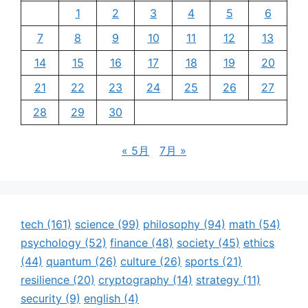
1
2
3
4
5
6
7
8
9
10
11
12
13
14
15
16
17
18
19
20
21
22
23
24
25
26
27
28
29
30
« 5月
7月 »
tech
(161)
science
(99)
philosophy
(94)
math
(54)
psychology
(52)
finance
(48)
society
(45)
ethics
(44)
quantum
(26)
culture
(26)
sports
(21)
resilience
(20)
cryptography
(14)
strategy
(11)
security
(9)
english
(4)