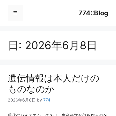
コ
ン
774::Blog
テ
ン
メ
ツ
へ
日:
2026年6月8日
ニ
ス
キ
ッ
ュ
プ
ー
遺伝情報は本人だけの
ものなのか
2026年6月8日
by
774
現代のバイオエシックスは、生命科学が何を作るのか