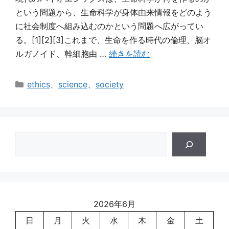
という問題から、生命科学が身体由来情報をどのよう
に社会制度へ組み込むのかという問題へ広がってい
る。[1][2][3]これまで、生命を作る時代の倫理、脳オ
ルガノイド、幹細胞由 …
続きを読む
カ
ethics
、
science
、
society
テ
ゴ
リ
ー
検
索
2026年6月
日
月
火
水
木
金
土