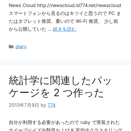
News Cloud http://newscloud.id774.net/newscloud
スマートフォンから見るのはキツイと思うので PC ま
たはタブレット推奨。重いので Wi-Fi 推奨。 少し前
から公開していた …
続きを読む
カ
diary
テ
ゴ
リ
ー
統計学に関連したパッ
ケージを 2 つ作った
2013年7月9日
by
774
自分が利用する必要があったので ruby で実装された
ナイーブベイズ分類器および K 平均法クラスタリング