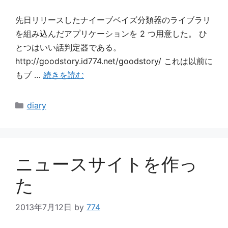
先日リリースしたナイーブベイズ分類器のライブラリ
を組み込んだアプリケーションを 2 つ用意した。 ひ
とつはいい話判定器である。
http://goodstory.id774.net/goodstory/ これは以前に
もブ …
続きを読む
カ
diary
テ
ゴ
リ
ー
ニュースサイトを作っ
た
2013年7月12日
by
774