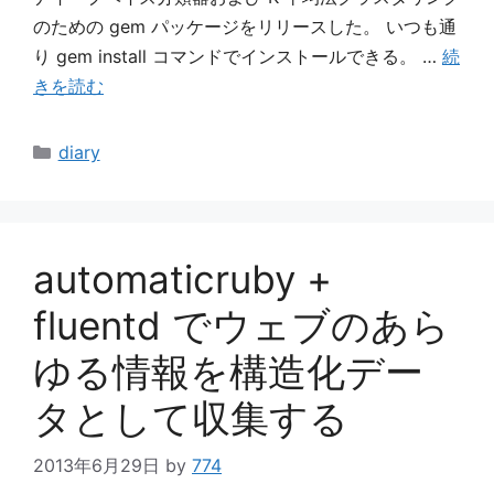
のための gem パッケージをリリースした。 いつも通
り gem install コマンドでインストールできる。 …
続
きを読む
カ
diary
テ
ゴ
リ
ー
automaticruby +
fluentd でウェブのあら
ゆる情報を構造化デー
タとして収集する
2013年6月29日
by
774