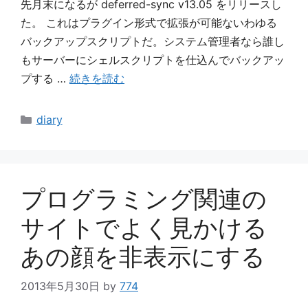
先月末になるが deferred-sync v13.05 をリリースし
た。 これはプラグイン形式で拡張が可能ないわゆる
バックアップスクリプトだ。システム管理者なら誰し
もサーバーにシェルスクリプトを仕込んでバックアッ
プする …
続きを読む
カ
diary
テ
ゴ
リ
ー
プログラミング関連の
サイトでよく見かける
あの顔を非表示にする
2013年5月30日
by
774