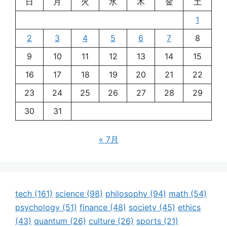
日
月
火
水
木
金
土
1
2
3
4
5
6
7
8
9
10
11
12
13
14
15
16
17
18
19
20
21
22
23
24
25
26
27
28
29
30
31
« 7月
tech
(161)
science
(98)
philosophy
(94)
math
(54)
psychology
(51)
finance
(48)
society
(45)
ethics
(43)
quantum
(26)
culture
(26)
sports
(21)