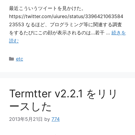
最近こういうツイートを見かけた。
https://twitter.com/uiureo/status/3396421063584
23553 なるほど、プログラミング等に関連する調査
をするたびにこの顔が表示されるのは…若干 …
続きを
読む
カ
etc
テ
ゴ
リ
ー
Termtter v2.2.1 をリリ
ースした
2013年5月21日
by
774