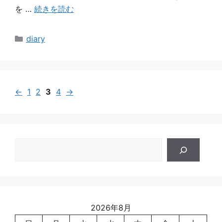
を …
続きを読む
カ
diary
テ
ゴ
リ
ー
←
1
2
3
4
→
検
索
2026年8月