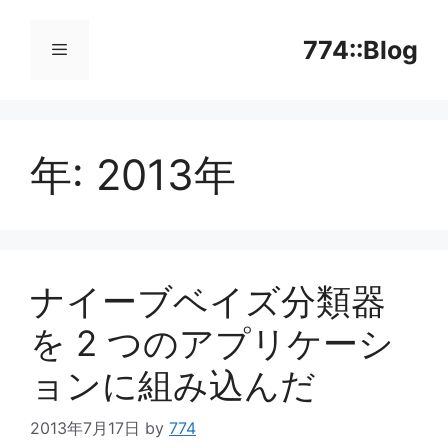
コ
ン
774::Blog
テ
ン
メ
ツ
へ
年:
2013年
ニ
ス
キ
ッ
ュ
プ
ー
ナイーブベイズ分類器
を 2 つのアプリケーシ
ョンに組み込んだ
2013年7月17日
by
774