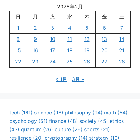
2026年2月
日
月
火
水
木
金
土
1
2
3
4
5
6
7
8
9
10
11
12
13
14
15
16
17
18
19
20
21
22
23
24
25
26
27
28
« 1月
3月 »
tech
(161)
science
(98)
philosophy
(94)
math
(54)
psychology
(51)
finance
(48)
society
(45)
ethics
(43)
quantum
(26)
culture
(26)
sports
(21)
resilience
(20)
cryptography
(14)
strategy
(10)