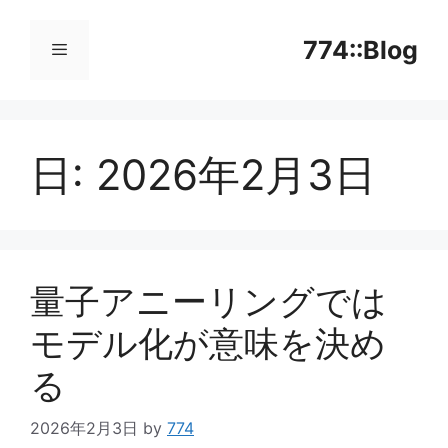
コ
ン
774::Blog
テ
ン
メ
ツ
へ
日:
2026年2月3日
ニ
ス
キ
ッ
ュ
プ
ー
量子アニーリングでは
モデル化が意味を決め
る
2026年2月3日
by
774