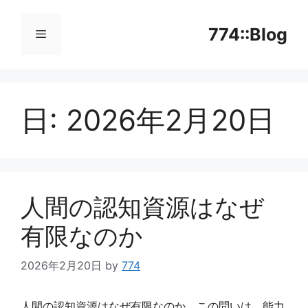
コ
ン
774::Blog
テ
ン
メ
ツ
へ
日:
2026年2月20日
ニ
ス
キ
ッ
ュ
プ
ー
人間の認知資源はなぜ
有限なのか
2026年2月20日
by
774
人間の認知資源はなぜ有限なのか。この問いは、能力