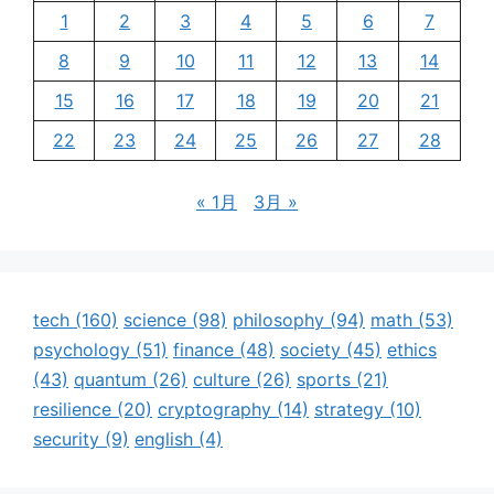
1
2
3
4
5
6
7
8
9
10
11
12
13
14
15
16
17
18
19
20
21
22
23
24
25
26
27
28
« 1月
3月 »
tech
(160)
science
(98)
philosophy
(94)
math
(53)
psychology
(51)
finance
(48)
society
(45)
ethics
(43)
quantum
(26)
culture
(26)
sports
(21)
resilience
(20)
cryptography
(14)
strategy
(10)
security
(9)
english
(4)