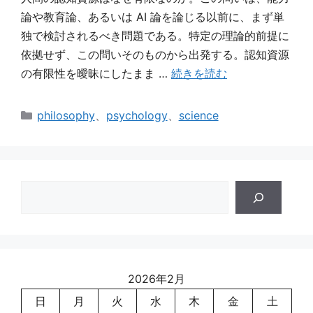
論や教育論、あるいは AI 論を論じる以前に、まず単
独で検討されるべき問題である。特定の理論的前提に
依拠せず、この問いそのものから出発する。認知資源
の有限性を曖昧にしたまま …
続きを読む
カ
philosophy
、
psychology
、
science
テ
ゴ
リ
ー
検
索
2026年2月
日
月
火
水
木
金
土