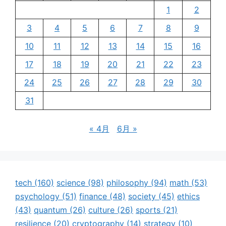
1
2
3
4
5
6
7
8
9
10
11
12
13
14
15
16
17
18
19
20
21
22
23
24
25
26
27
28
29
30
31
« 4月
6月 »
tech
(160)
science
(98)
philosophy
(94)
math
(53)
psychology
(51)
finance
(48)
society
(45)
ethics
(43)
quantum
(26)
culture
(26)
sports
(21)
resilience
(20)
cryptography
(14)
strategy
(10)