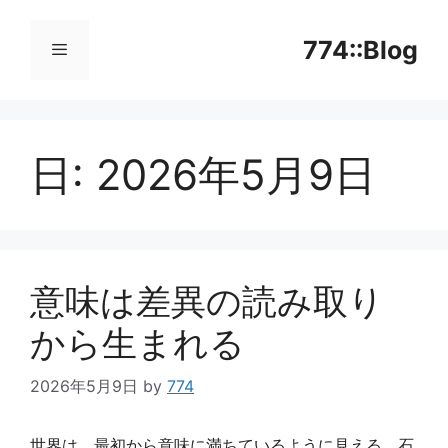
コ
ン
774::Blog
テ
ン
メ
ツ
へ
日:
2026年5月9日
ニ
ス
キ
ッ
ュ
プ
ー
意味は差異の読み取り
から生まれる
2026年5月9日
by
774
世界は、最初から意味に満ちているように見える。石