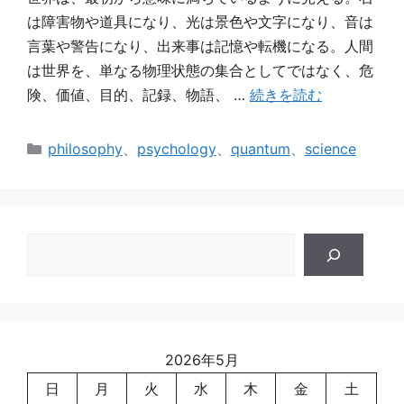
は障害物や道具になり、光は景色や文字になり、音は
言葉や警告になり、出来事は記憶や転機になる。人間
は世界を、単なる物理状態の集合としてではなく、危
険、価値、目的、記録、物語、 …
続きを読む
カ
philosophy
、
psychology
、
quantum
、
science
テ
ゴ
リ
ー
検
索
2026年5月
日
月
火
水
木
金
土