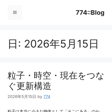
コ
ン
774::Blog
テ
ン
メ
ツ
へ
日:
2026年5月15日
ニ
ス
キ
ッ
ュ
プ
ー
粒子・時空・現在をつな
ぐ更新構造
2026年5月15日
by
774
粒子は本当に小さな物体として「そこにある」のか。