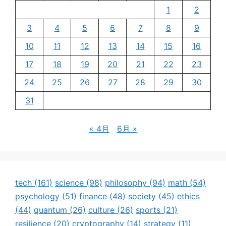
1
2
3
4
5
6
7
8
9
10
11
12
13
14
15
16
17
18
19
20
21
22
23
24
25
26
27
28
29
30
31
« 4月
6月 »
tech
(161)
science
(98)
philosophy
(94)
math
(54)
psychology
(51)
finance
(48)
society
(45)
ethics
(44)
quantum
(26)
culture
(26)
sports
(21)
resilience
(20)
cryptography
(14)
strategy
(11)