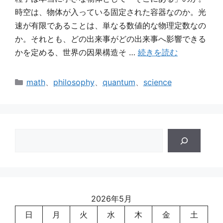
時空は、物体が入っている固定された容器なのか。光
速が有限であることは、単なる数値的な物理定数なの
か。それとも、どの出来事がどの出来事へ影響できる
かを定める、世界の因果構造そ …
続きを読む
カ
math
、
philosophy
、
quantum
、
science
テ
ゴ
リ
ー
検
索
2026年5月
日
月
火
水
木
金
土