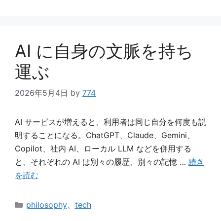
テ
ゴ
リ
ー
AI に自身の文脈を持ち
運ぶ
2026年5月4日
by
774
AI サービスが増えると、利用者は同じ自分を何度も説
明することになる。ChatGPT、Claude、Gemini、
Copilot、社内 AI、ローカル LLM などを併用する
と、それぞれの AI は別々の履歴、別々の記憶 …
続き
を読む
カ
philosophy
、
tech
テ