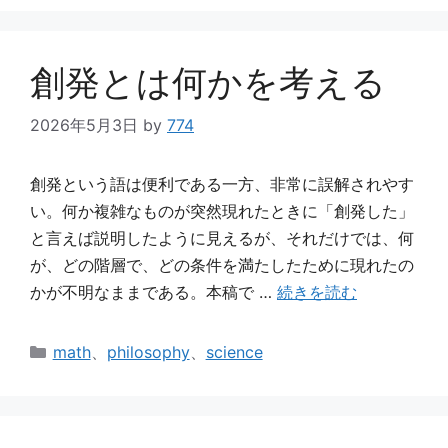
ゴ
リ
ー
創発とは何かを考える
2026年5月3日
by
774
創発という語は便利である一方、非常に誤解されやす
い。何か複雑なものが突然現れたときに「創発した」
と言えば説明したように見えるが、それだけでは、何
が、どの階層で、どの条件を満たしたために現れたの
かが不明なままである。本稿で …
続きを読む
カ
math
、
philosophy
、
science
テ
ゴ
リ
ー