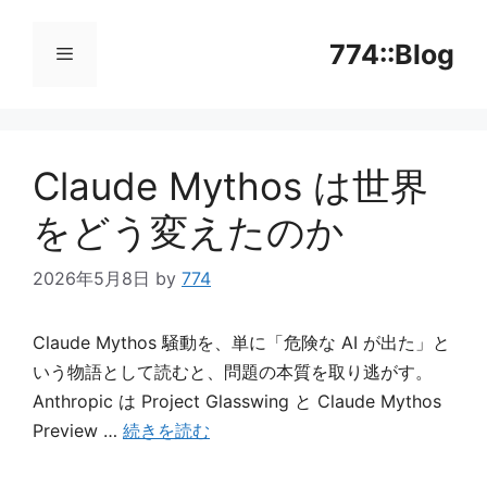
コ
ン
774::Blog
テ
ン
メ
ツ
へ
Claude Mythos は世界
ニ
ス
キ
をどう変えたのか
ッ
ュ
プ
2026年5月8日
by
774
ー
Claude Mythos 騒動を、単に「危険な AI が出た」と
いう物語として読むと、問題の本質を取り逃がす。
Anthropic は Project Glasswing と Claude Mythos
Preview …
続きを読む