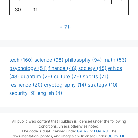
30
31
« 7月
tech
(160)
science
(98)
philosophy
(94)
math
(53)
psychology
(51)
finance
(48)
society
(45)
ethics
(43)
quantum
(26)
culture
(26)
sports
(21)
resilience
(20)
cryptography
(14)
strategy
(10)
security
(9)
english
(4)
All public web content that I publish is licensed under the following
conditions, unless otherwise noted:
The code is dual licensed under
GPLv3
or
LGPLv3
. The
documentation, photos, and images are licensed under
CC BY-ND