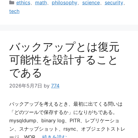
カ
ethics
、
math
、
philosophy
、
science
、
security
、
テ
tech
ゴ
リ
ー
バックアップとは復元
可能性を設計すること
である
2026年5月7日
by
774
バックアップを考えるとき、最初に出てくる問いは
「どのツールで保存するか」になりがちである。
mysqldump、binary log、PITR、レプリケーショ
ン、スナップショット、rsync、オブジェクトストレ
ージ、WOR …
続きを読む