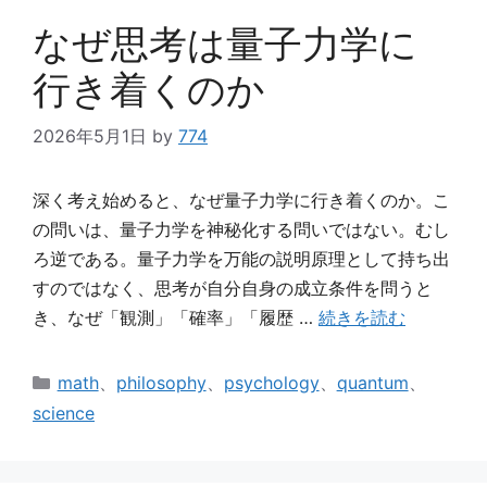
ー
なぜ思考は量子力学に
行き着くのか
2026年5月1日
by
774
深く考え始めると、なぜ量子力学に行き着くのか。こ
の問いは、量子力学を神秘化する問いではない。むし
ろ逆である。量子力学を万能の説明原理として持ち出
すのではなく、思考が自分自身の成立条件を問うと
き、なぜ「観測」「確率」「履歴 …
続きを読む
カ
math
、
philosophy
、
psychology
、
quantum
、
テ
science
ゴ
リ
ー