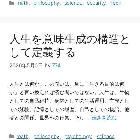
カ
math
、
philosophy
、
science
、
security
、
tech
テ
ゴ
リ
ー
人生を意味生成の構造と
して定義する
2026年5月5日
by
774
人生とは何か。この問いは、単に「生きる目的は何
か」と言い換えれば済む問いではない。人生は、生物
としての自己維持、身体としての生活運用、主観とし
ての経験、記憶としての履歴、自己としての物語、他
者との関係、世界への行為、そし …
続きを読む
カ
math
、
philosophy
、
psychology
、
science