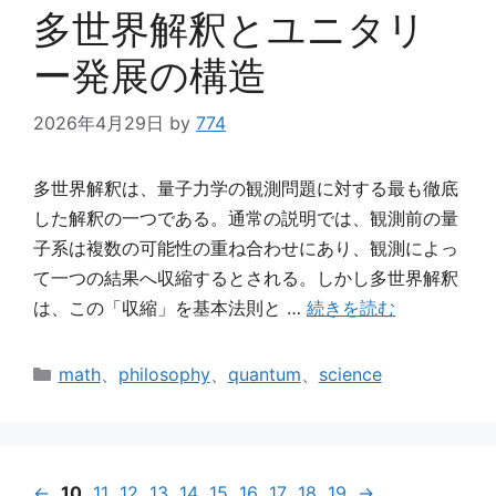
ー
多世界解釈とユニタリ
ー発展の構造
2026年4月29日
by
774
多世界解釈は、量子力学の観測問題に対する最も徹底
した解釈の一つである。通常の説明では、観測前の量
子系は複数の可能性の重ね合わせにあり、観測によっ
て一つの結果へ収縮するとされる。しかし多世界解釈
は、この「収縮」を基本法則と …
続きを読む
カ
math
、
philosophy
、
quantum
、
science
テ
ゴ
リ
ー
←
10
11
12
13
14
15
16
17
18
19
→