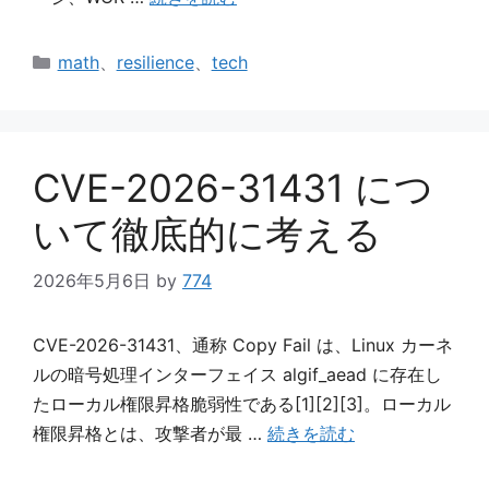
カ
math
、
resilience
、
tech
テ
ゴ
リ
ー
CVE-2026-31431 につ
いて徹底的に考える
2026年5月6日
by
774
CVE-2026-31431、通称 Copy Fail は、Linux カーネ
ルの暗号処理インターフェイス algif_aead に存在し
たローカル権限昇格脆弱性である[1][2][3]。ローカル
権限昇格とは、攻撃者が最 …
続きを読む