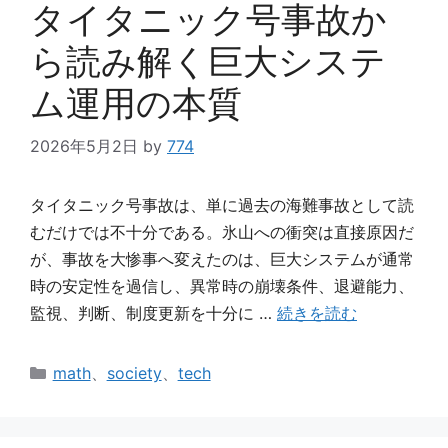
タイタニック号事故か
ら読み解く巨大システ
ム運用の本質
2026年5月2日
by
774
タイタニック号事故は、単に過去の海難事故として読
むだけでは不十分である。氷山への衝突は直接原因だ
が、事故を大惨事へ変えたのは、巨大システムが通常
時の安定性を過信し、異常時の崩壊条件、退避能力、
監視、判断、制度更新を十分に …
続きを読む
カ
math
、
society
、
tech
テ
ゴ
リ