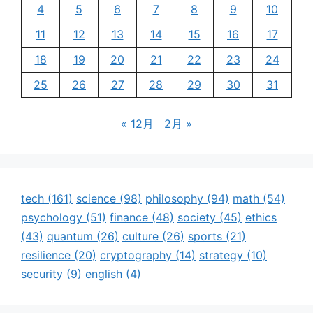
4
5
6
7
8
9
10
11
12
13
14
15
16
17
18
19
20
21
22
23
24
25
26
27
28
29
30
31
« 12月
2月 »
tech
(161)
science
(98)
philosophy
(94)
math
(54)
psychology
(51)
finance
(48)
society
(45)
ethics
(43)
quantum
(26)
culture
(26)
sports
(21)
resilience
(20)
cryptography
(14)
strategy
(10)
security
(9)
english
(4)