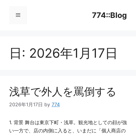
コ
ン
774::Blog
テ
ン
メ
ツ
へ
日:
2026年1月17日
ニ
ス
キ
ッ
ュ
プ
ー
浅草で外人を罵倒する
2026年1月17日
by
774
1. 背景 舞台は東京下町・浅草。観光地としての顔が強
い一方で、店の内側に入ると、いまだに「個人商店の