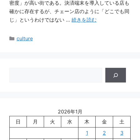
密度」が高い街である。決済端末を導入している店も
確かに存在するが、チェーン店のように「どこでも同
じ」というわけではない …
続きを読む
カ
culture
テ
ゴ
リ
ー
検
索
2026年1月
日
月
火
水
木
金
土
1
2
3