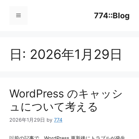
コ
ン
774::Blog
テ
ン
メ
ツ
へ
日:
2026年1月29日
ニ
ス
キ
ッ
ュ
プ
ー
WordPress のキャッシ
ュについて考える
2026年1月29日
by
774
以前の記事で、WordPress 更新後にトラブルが発生