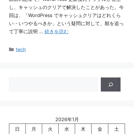
し、キャッシュのクリアで解決したことがあった。今
回は、「WordPress でキャッシュクリアはどれくら
い・いつやるべきか」という疑問に対して、順を追っ
て丁寧に説明 …
続きを読む
カ
tech
テ
ゴ
リ
ー
検
索
2026年1月
日
月
火
水
木
金
土