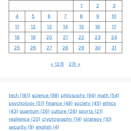
1
2
3
4
5
6
7
8
9
10
11
12
13
14
15
16
17
18
19
20
21
22
23
24
25
26
27
28
29
30
31
« 12月
2月 »
tech
(161)
science
(98)
philosophy
(94)
math
(54)
psychology
(51)
finance
(48)
society
(45)
ethics
(43)
quantum
(26)
culture
(26)
sports
(21)
resilience
(20)
cryptography
(14)
strategy
(10)
security
(9)
english
(4)