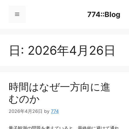
コ
ン
774::Blog
テ
ン
メ
ツ
へ
日:
2026年4月26日
ニ
ス
キ
ッ
ュ
プ
ー
時間はなぜ一方向に進
むのか
2026年4月26日
by
774
量子観測の問題を考えていると、最終的に避けて通れ