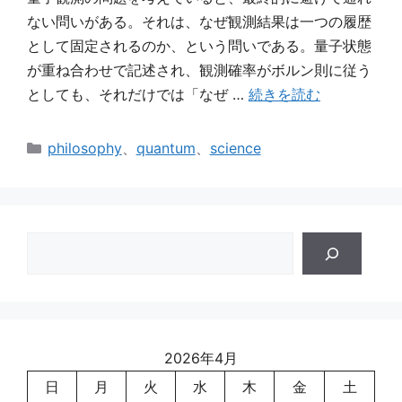
ない問いがある。それは、なぜ観測結果は一つの履歴
として固定されるのか、という問いである。量子状態
が重ね合わせで記述され、観測確率がボルン則に従う
としても、それだけでは「なぜ …
続きを読む
カ
philosophy
、
quantum
、
science
テ
ゴ
リ
ー
検
索
2026年4月
日
月
火
水
木
金
土