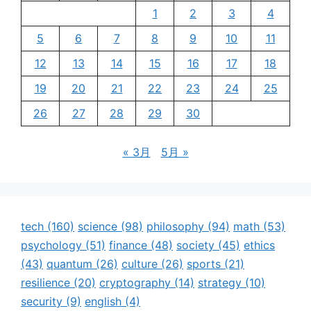
1
2
3
4
5
6
7
8
9
10
11
12
13
14
15
16
17
18
19
20
21
22
23
24
25
26
27
28
29
30
« 3月
5月 »
tech
(160)
science
(98)
philosophy
(94)
math
(53)
psychology
(51)
finance
(48)
society
(45)
ethics
(43)
quantum
(26)
culture
(26)
sports
(21)
resilience
(20)
cryptography
(14)
strategy
(10)
security
(9)
english
(4)