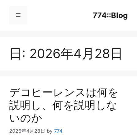
コ
ン
774::Blog
テ
ン
メ
ツ
へ
日:
2026年4月28日
ニ
ス
キ
ッ
ュ
プ
ー
デコヒーレンスは何を
説明し、何を説明しな
いのか
2026年4月28日
by
774