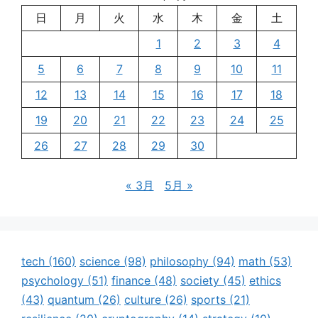
日
月
火
水
木
金
土
1
2
3
4
5
6
7
8
9
10
11
12
13
14
15
16
17
18
19
20
21
22
23
24
25
26
27
28
29
30
« 3月
5月 »
tech
(160)
science
(98)
philosophy
(94)
math
(53)
psychology
(51)
finance
(48)
society
(45)
ethics
(43)
quantum
(26)
culture
(26)
sports
(21)