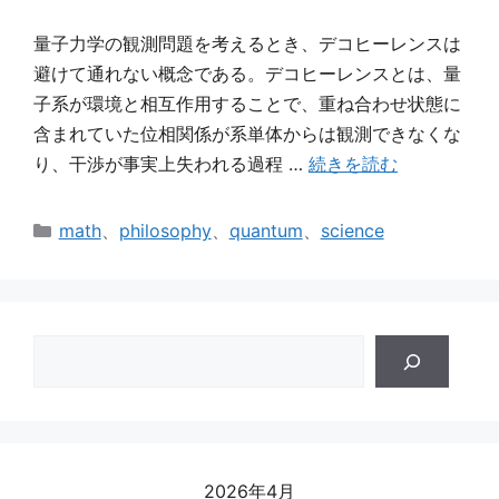
量子力学の観測問題を考えるとき、デコヒーレンスは
避けて通れない概念である。デコヒーレンスとは、量
子系が環境と相互作用することで、重ね合わせ状態に
含まれていた位相関係が系単体からは観測できなくな
り、干渉が事実上失われる過程 …
続きを読む
カ
math
、
philosophy
、
quantum
、
science
テ
ゴ
リ
ー
検
索
2026年4月