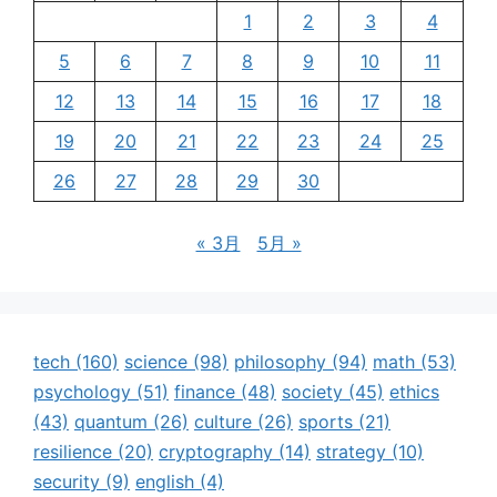
1
2
3
4
5
6
7
8
9
10
11
12
13
14
15
16
17
18
19
20
21
22
23
24
25
26
27
28
29
30
« 3月
5月 »
tech
(160)
science
(98)
philosophy
(94)
math
(53)
psychology
(51)
finance
(48)
society
(45)
ethics
(43)
quantum
(26)
culture
(26)
sports
(21)
resilience
(20)
cryptography
(14)
strategy
(10)
security
(9)
english
(4)