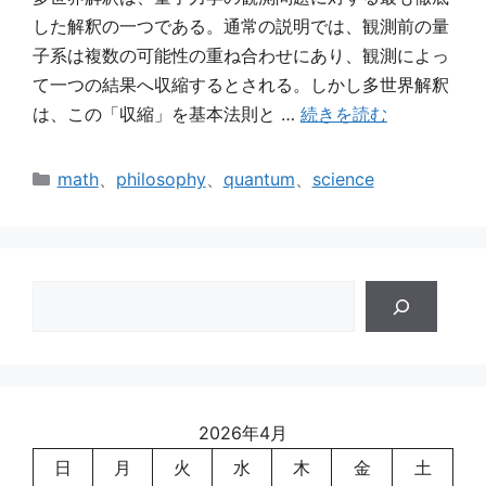
した解釈の一つである。通常の説明では、観測前の量
子系は複数の可能性の重ね合わせにあり、観測によっ
て一つの結果へ収縮するとされる。しかし多世界解釈
は、この「収縮」を基本法則と …
続きを読む
カ
math
、
philosophy
、
quantum
、
science
テ
ゴ
リ
ー
検
索
2026年4月
日
月
火
水
木
金
土