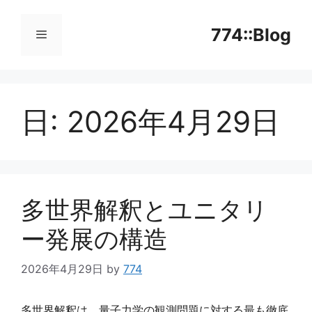
コ
ン
774::Blog
テ
ン
メ
ツ
へ
日:
2026年4月29日
ニ
ス
キ
ッ
ュ
プ
ー
多世界解釈とユニタリ
ー発展の構造
2026年4月29日
by
774
多世界解釈は、量子力学の観測問題に対する最も徹底