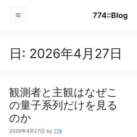
コ
ン
774::Blog
テ
ン
メ
ツ
へ
日:
2026年4月27日
ニ
ス
キ
ッ
ュ
プ
ー
観測者と主観はなぜこ
の量子系列だけを見る
のか
2026年4月27日
by
774