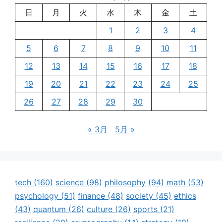
日
月
火
水
木
金
土
1
2
3
4
5
6
7
8
9
10
11
12
13
14
15
16
17
18
19
20
21
22
23
24
25
26
27
28
29
30
« 3月
5月 »
tech
(160)
science
(98)
philosophy
(94)
math
(53)
psychology
(51)
finance
(48)
society
(45)
ethics
(43)
quantum
(26)
culture
(26)
sports
(21)