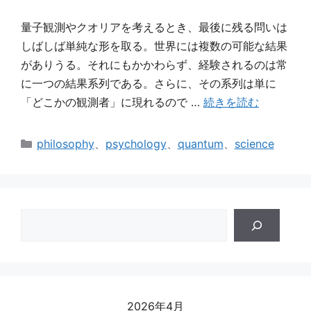
量子観測やクオリアを考えるとき、最後に残る問いは
しばしば単純な形を取る。世界には複数の可能な結果
がありうる。それにもかかわらず、経験されるのは常
に一つの結果系列である。さらに、その系列は単に
「どこかの観測者」に現れるので …
続きを読む
カ
philosophy
、
psychology
、
quantum
、
science
テ
ゴ
リ
ー
検
索
2026年4月