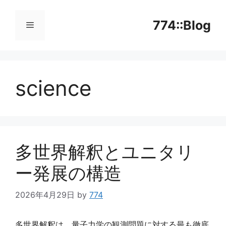
コ
ン
774::Blog
テ
ン
メ
ツ
へ
science
ニ
ス
キ
ッ
ュ
プ
ー
多世界解釈とユニタリ
ー発展の構造
2026年4月29日
by
774
多世界解釈は、量子力学の観測問題に対する最も徹底