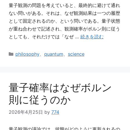
量子観測の問題を考えていると、最終的に避けて通れ
ない問いがある。それは、なぜ観測結果は一つの履歴
として固定されるのか、という問いである。量子状態
が重ね合わせで記述され、観測確率がボルン則に従う
としても、それだけでは「なぜ …
続きを読む
カ
philosophy
、
quantum
、
science
テ
ゴ
リ
ー
量子確率はなぜボルン
則に従うのか
2026年4月25日
by
774
量子観測の議論では、状態がどのように更新されるの