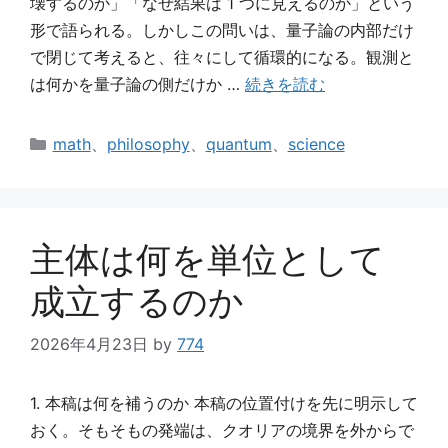
壊するのか」「なぜ結果は 1 つに見えるのか」という
形で語られる。しかしこの問いは、量子論の内部だけ
で閉じて考えると、往々にして循環的になる。観測と
は何かを量子論の側だけか …
続きを読む
カ
math
、
philosophy
、
quantum
、
science
テ
ゴ
リ
ー
主体は何を単位として
成立するのか
2026年4月23日
by
774
1. 本稿は何を補うのか 本稿の位置付けを先に明示して
おく。そもそもの発端は、クオリアの境界を外からで