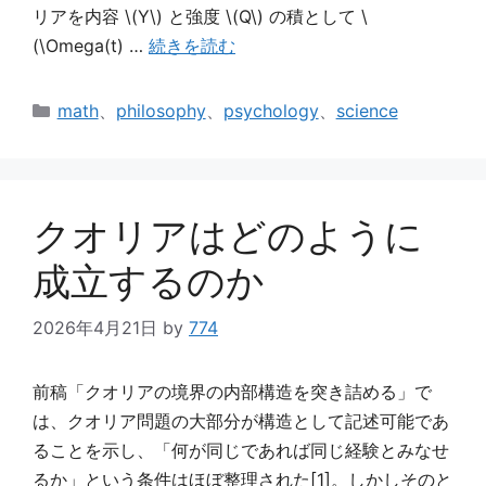
リアを内容 \(Y\) と強度 \(Q\) の積として \
(\Omega(t) …
続きを読む
カ
math
、
philosophy
、
psychology
、
science
テ
ゴ
リ
ー
クオリアはどのように
成立するのか
2026年4月21日
by
774
前稿「クオリアの境界の内部構造を突き詰める」で
は、クオリア問題の大部分が構造として記述可能であ
ることを示し、「何が同じであれば同じ経験とみなせ
るか」という条件はほぼ整理された[1]。しかしそのと