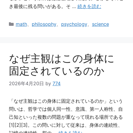
き最後に残る問いがある。そ …
続きを読む
カ
math
、
philosophy
、
psychology
、
science
テ
ゴ
リ
ー
なぜ主観はこの身体に
固定されているのか
2026年4月20日
by
774
「なぜ主観はこの身体に固定されているのか」という
問いは、哲学では個人同一性、意識、第一人称性、自
己知といった複数の問題が重なって現れる場所である
[1][2][3]。この問いに対して従来は、身体の連続性、