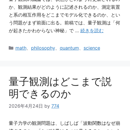
か、観測結果がどのように記述されるのか、測定装置
と系の相互作用をどこまでモデル化できるのか、とい
う問題がまず前面に出る。前稿では、量子観測は「何
が起きたかわからない神秘」で …
続きを読む
カ
math
、
philosophy
、
quantum
、
science
テ
ゴ
リ
ー
量子観測はどこまで説
明できるのか
2026年4月24日
by
774
量子力学の観測問題は、しばしば「波動関数はなぜ崩