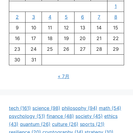
1
2
3
4
5
6
7
8
9
10
11
12
13
14
15
16
17
18
19
20
21
22
23
24
25
26
27
28
29
30
31
« 7月
tech
(161)
science
(98)
philosophy
(94)
math
(54)
psychology
(51)
finance
(48)
society
(45)
ethics
(43)
quantum
(26)
culture
(26)
sports
(21)
resilience
(20)
cryptography
(14)
strategy
(10)