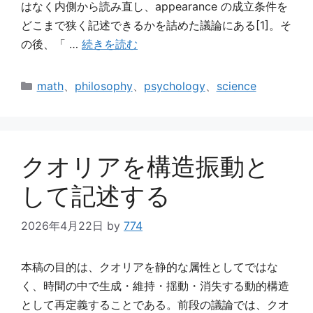
はなく内側から読み直し、appearance の成立条件を
どこまで狭く記述できるかを詰めた議論にある[1]。そ
の後、「 …
続きを読む
カ
math
、
philosophy
、
psychology
、
science
テ
ゴ
リ
ー
クオリアを構造振動と
して記述する
2026年4月22日
by
774
本稿の目的は、クオリアを静的な属性としてではな
く、時間の中で生成・維持・揺動・消失する動的構造
として再定義することである。前段の議論では、クオ