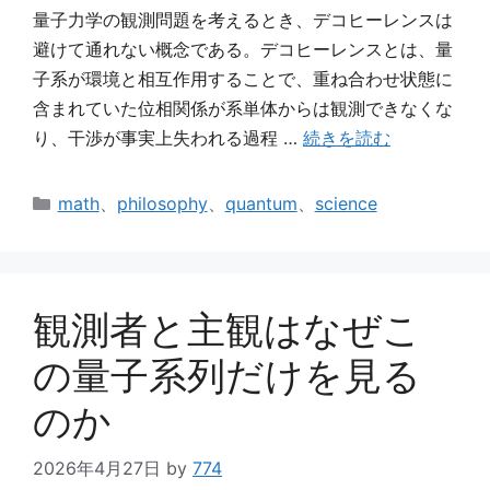
量子力学の観測問題を考えるとき、デコヒーレンスは
避けて通れない概念である。デコヒーレンスとは、量
子系が環境と相互作用することで、重ね合わせ状態に
含まれていた位相関係が系単体からは観測できなくな
り、干渉が事実上失われる過程 …
続きを読む
カ
math
、
philosophy
、
quantum
、
science
テ
ゴ
リ
ー
観測者と主観はなぜこ
の量子系列だけを見る
のか
2026年4月27日
by
774