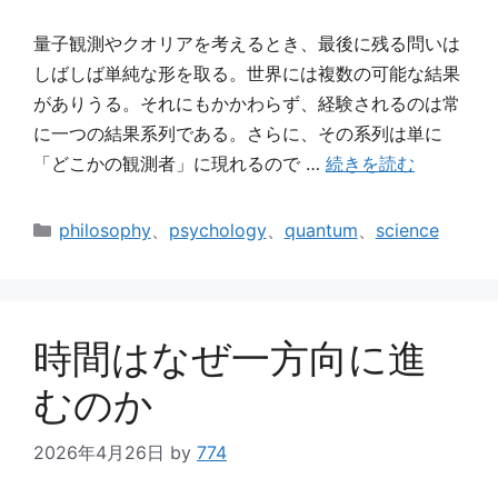
量子観測やクオリアを考えるとき、最後に残る問いは
しばしば単純な形を取る。世界には複数の可能な結果
がありうる。それにもかかわらず、経験されるのは常
に一つの結果系列である。さらに、その系列は単に
「どこかの観測者」に現れるので …
続きを読む
カ
philosophy
、
psychology
、
quantum
、
science
テ
ゴ
リ
ー
時間はなぜ一方向に進
むのか
2026年4月26日
by
774