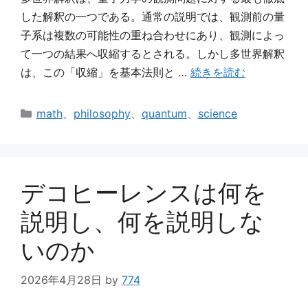
した解釈の一つである。通常の説明では、観測前の量
子系は複数の可能性の重ね合わせにあり、観測によっ
て一つの結果へ収縮するとされる。しかし多世界解釈
は、この「収縮」を基本法則と …
続きを読む
カ
math
、
philosophy
、
quantum
、
science
テ
ゴ
リ
ー
デコヒーレンスは何を
説明し、何を説明しな
いのか
2026年4月28日
by
774