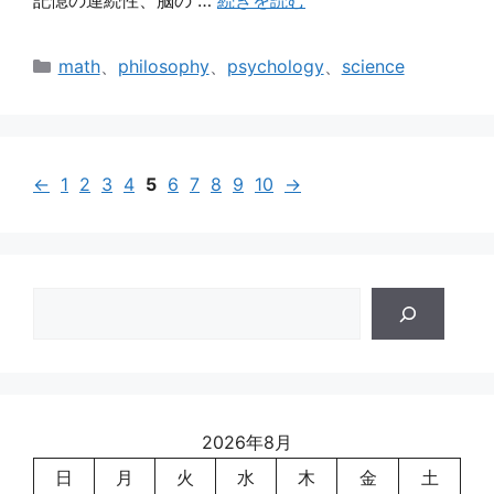
記憶の連続性、脳の …
続きを読む
カ
math
、
philosophy
、
psychology
、
science
テ
ゴ
リ
ー
←
1
2
3
4
5
6
7
8
9
10
→
検
索
2026年8月
日
月
火
水
木
金
土